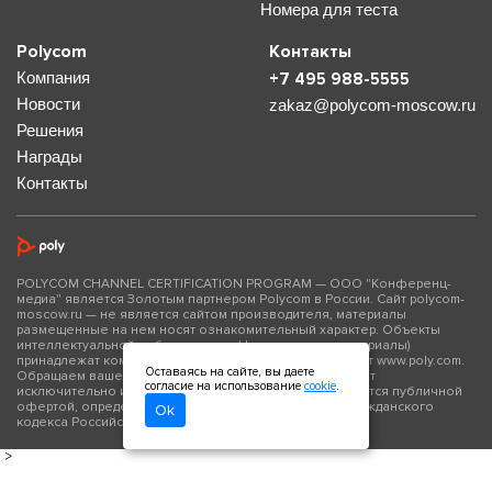
Номера для теста
Polycom
Контакты
Компания
+7 495 988-5555
Новости
zakaz@polycom-moscow.ru
Решения
Награды
Контакты
POLYCOM CHANNEL CERTIFICATION PROGRAM — ООО "Конференц-
медиа" является Золотым партнером Polycom в России. Сайт polycom-
moscow.ru — не является сайтом производителя, материалы
размещенные на нем носят ознакомительный характер. Объекты
интеллектуальной собственности (фото- и видео материалы)
принадлежат компании Polycom Inc., официальный сайт www.poly.com.
Оставаясь на сайте, вы даете
Обращаем ваше внимание на то, что данный сайт носит
согласие на использование
cookie
.
исключительно информационный характер и не является публичной
офертой, определяемой положениями Статьи 437 Гражданского
Ok
кодекса Российской Федерации.
>