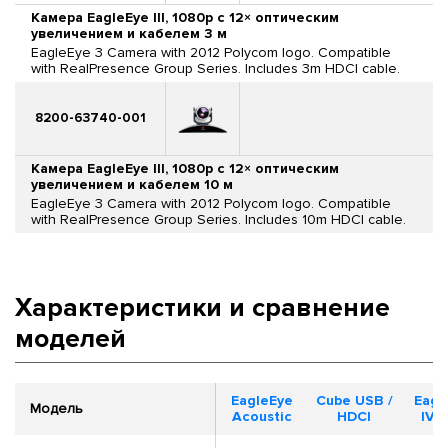
Камера EagleEye III, 1080p с 12× оптическим
увеличением и кабелем 3 м
EagleEye 3 Camera with 2012 Polycom logo. Compatible
with RealPresence Group Series. Includes 3m HDCI cable.
8200-63740-001
Камера EagleEye III, 1080p с 12× оптическим
увеличением и кабелем 10 м
EagleEye 3 Camera with 2012 Polycom logo. Compatible
with RealPresence Group Series. Includes 10m HDCI cable.
Характеристики и сравнение
моделей
EagleEye
Cube USB /
Eagl
Модель
Acoustic
HDCI
IV 