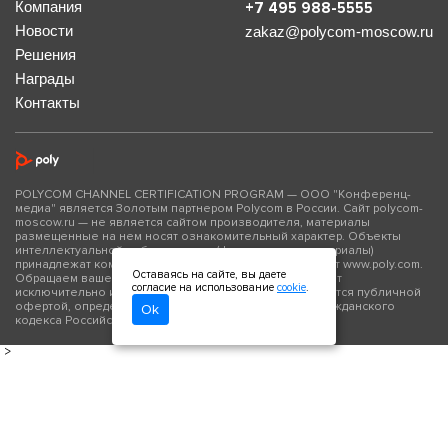
Компания
+7 495 988-5555
Новости
zakaz@polycom-moscow.ru
Решения
Награды
Контакты
POLYCOM CHANNEL CERTIFICATION PROGRAM — ООО "Конференц-
медиа" является Золотым партнером Polycom в России. Сайт polycom-
moscow.ru — не является сайтом производителя, материалы
размещенные на нем носят ознакомительный характер. Объекты
интеллектуальной собственности (фото- и видео материалы)
принадлежат компании Polycom Inc., официальный сайт www.poly.com.
Оставаясь на сайте, вы даете
Обращаем ваше внимание на то, что данный сайт носит
согласие на использование
cookie
.
исключительно информационный характер и не является публичной
офертой, определяемой положениями Статьи 437 Гражданского
Ok
кодекса Российской Федерации.
>