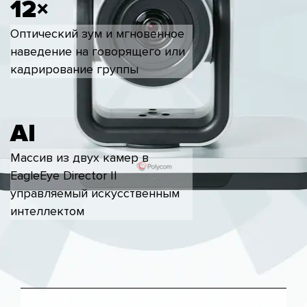
12×
Оптический зум и мгновенное
наведение на говорящего или
кадрирование группы
AI
Массив из двух камер в
EagleEye Director II
управляемый искусственным
интеллектом