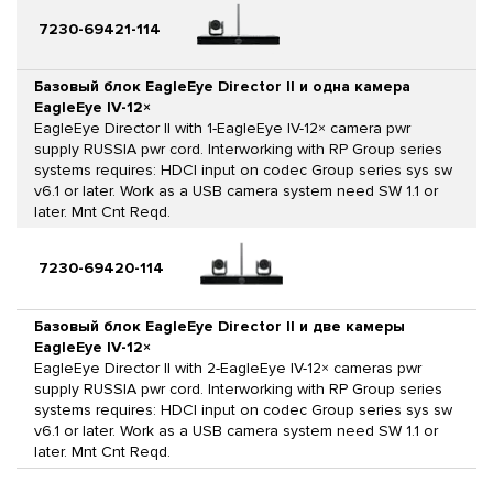
7230-69421-114
Базовый блок EagleEye Director II и одна камера
EagleEye IV-12×
EagleEye Director II with 1-EagleEye IV-12× camera pwr
supply RUSSIA pwr cord. Interworking with RP Group series
systems requires: HDCI input on codec Group series sys sw
v6.1 or later. Work as a USB camera system need SW 1.1 or
later. Mnt Cnt Reqd.
7230-69420-114
Базовый блок EagleEye Director II и две камеры
EagleEye IV-12×
EagleEye Director II with 2-EagleEye IV-12× cameras pwr
supply RUSSIA pwr cord. Interworking with RP Group series
systems requires: HDCI input on codec Group series sys sw
v6.1 or later. Work as a USB camera system need SW 1.1 or
later. Mnt Cnt Reqd.