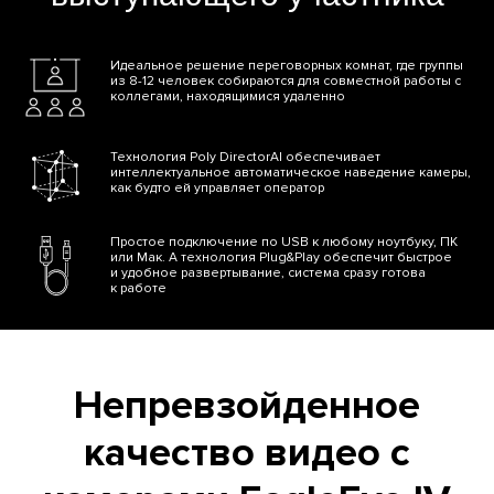
Идеальное решение переговорных комнат, где группы
из 8-12 человек собираются для совместной работы с
коллегами, находящимися удаленно
Технология Poly DirectorAI обеспечивает
интеллектуальное автоматическое наведение камеры,
как будто ей управляет оператор
Простое подключение по USB к любому ноутбуку, ПК
или Мак. А технология Plug&Play обеспечит быстрое
и удобное развертывание, система сразу готова
к работе
Непревзойденное
качество видео с