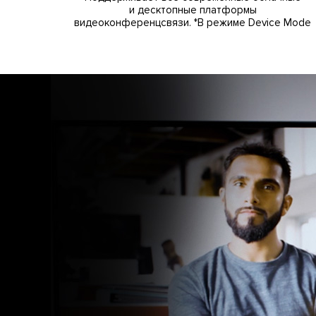
и десктопные платформы
видеоконференцсвязи. *В режиме Device Mode