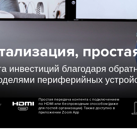
етализация, проста
а инвестиций благодаря обрат
оделями периферийных устройс
Простая передача контента с подключением
-
по HDMI или беспроводным способом (даже
для гостей организации). Также доступно в
приложении Zoom App