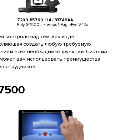
7200-85760-114 / 83Z49AA
Poly G7500 с камерой EagleEyeIV-12x
контроля над тем, как и где
воляющая создать любую требуемую
анием всех необходимых функций. Система
оможет вам использовать преимущества
 сотрудников.
G7500