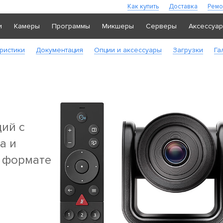
Как купить
Доставка
Ремо
и
Камеры
Программы
Микшеры
Серверы
Аксессуа
ристики
Документация
Опции и аксессуары
Загрузки
Га
ий c
а и
 формате