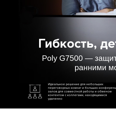
Гибкость, д
Poly G7500 — защит
ранними м
Идеальное решение для небольших
переговорных комнат и больших конференц
залов для совместной работы и обменом
контентом с коллегами, находящимися
удаленно