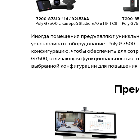
7200-87310-114 / 92L53AA
7200-85
Poly G7500 с камерой Studio E70 и ПУ TC8
Poly G75
Иногда помещения предъявляют уникальные
устанавливать оборудование.
Poly G7500
—
конфигурацию, чтобы обеспечить для сотр
G7500, отличающая функциональностью, н
выбранной конфигурации для повышения э
Преи