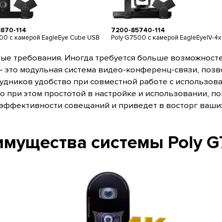
870-114
7200-85740-114
00 с камерой EagleEye Cube USB
Poly G7500 с камерой EagleEyeIV-4x
 требования. Иногда требуется больше возможностей 
 это модульная система видео-конференц-связи, поз
удников удобство при совместной работе с использов
о при этом простотой в настройке и использовании, п
ффективности совещаний и приведет в восторг ваших
мущества системы Poly 