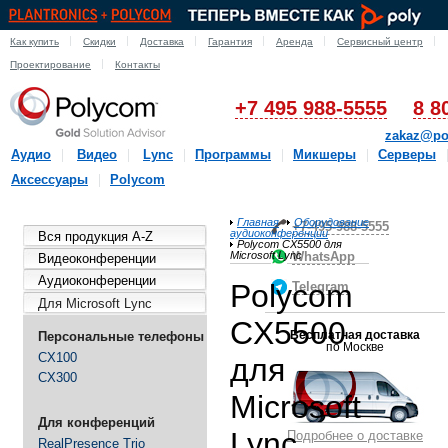
Как купить
Скидки
Доставка
Гарантия
Аренда
Сервисный центр
Проектирование
Контакты
+7 495 988-5555
8 8
zakaz@po
Аудио
Видео
Lync
Программы
Микшеры
Серверы
Аксессуары
Polycom
Главная
Оборудование
+7-495-988-5555
аудиоконференции
Вся продукция A-Z
Polycom CX5500 для
Microsoft Lync
WhatsApp
Видеоконференции
Аудиоконференции
Polycom
Telegram
Для Microsoft Lync
CX5500
Бесплатная доставка
Персональные телефоны
по Москве
CX100
для
CX300
Microsoft
Для конференций
Lync
Подробнее о доставке
RealPresence Trio