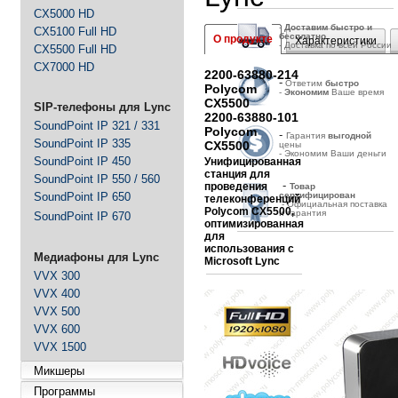
CX5000 HD
-
Д
оставим быстро и
CX5100 Full HD
бесплатно
О продукте
Характеристики
- Доставка по всей России
CX5500 Full HD
CX7000 HD
2200-63880-214
-
Ответим
быстро
Polycom
-
Экономим
Ваше время
CX5500
SIP-телефоны для Lync
2200-63880-101
SoundPoint IP 321 / 331
Polycom
-
Гарантия
выгодной
SoundPoint IP 335
CX5500
цены
- Экономим Ваши деньги
SoundPoint IP 450
Унифицированная
станция для
SoundPoint IP 550 / 560
-
проведения
Товар
SoundPoint IP 650
сертифицирован
телеконференций
- Официальная поставка
Polycom CX5500,
и гарантия
SoundPoint IP 670
оптимизированная
для
использования с
Медиафоны для Lync
Microsoft Lync
VVX 300
VVX 400
VVX 500
VVX 600
VVX 1500
Микшеры
Программы