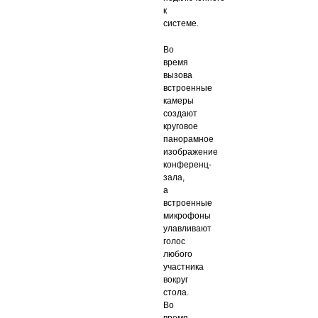
к
системе.
Во
время
вызова
встроенные
камеры
создают
круговое
панорамное
изображение
конференц-
зала,
а
встроенные
микрофоны
улавливают
голос
любого
участника
вокруг
стола.
Во
время