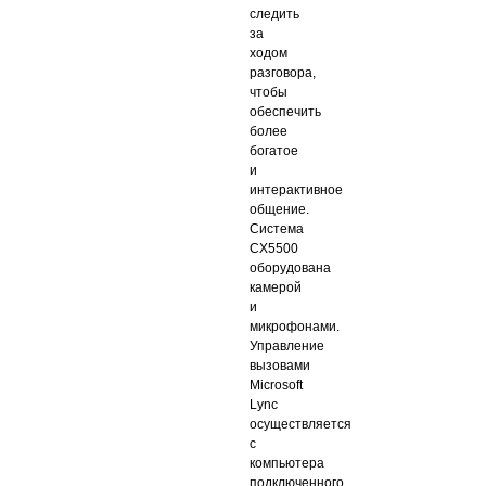
следить
за
ходом
разговора,
чтобы
обеспечить
более
богатое
и
интерактивное
общение.
Система
CX5500
оборудована
камерой
и
микрофонами.
Управление
вызовами
Microsoft
Lync
осуществляется
с
компьютера
подключенного