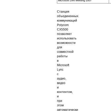
Microsoft Live Meeting 2007
Станция
объединенных
коммуникаций
Polycom
CX5500
позволяет
использовать
возможности
для
совместной
работы
в
Microsoft
Lync
с
аудио,
видео
и
контентом,
и
при
этом
автоматически