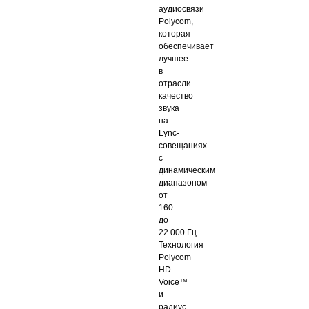
аудиосвязи
Polycom,
которая
обеспечивает
лучшее
в
отрасли
качество
звука
на
Lync-
совещаниях
с
динамическим
диапазоном
от
160
до
22 000 Гц.
Технология
Polycom
HD
Voice™
и
радиус