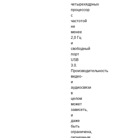
четырехядрных
процессор
с
частотой
не
менее
2,0 Гц
и
свободный
порт
USB
3.0.
Производительность
видео-
и
аудиосвязи
в
целом
может
зависеть,
и
даже
быть
ограничена,
оконечным