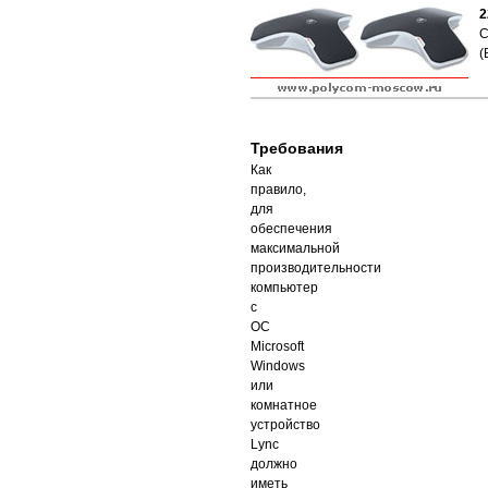
2
C
(
Требования
Как
правило,
для
обеспечения
максимальной
производительности
компьютер
с
ОС
Microsoft
Windows
или
комнатное
устройство
Lync
должно
иметь