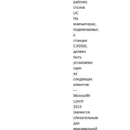
рабочих
столов
UC
На
компьютерах,
подключаемых
к
станции
CX5500,
должен
быть
установлен
один
из
следующих
клиентов:
—
Microsoft®
Lync®
2013
(является
обязательным
для
максимальной