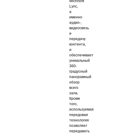
Microsoft
Lync,
а
именно
аудио-,
видеосвязь
и
передачу
контента,
и
обеспечивает
уникальный
360-
градусный
панорамный
обзор
всего
зала.
Кроме
того,
используемая
передовая
технология
позволяет
передавать