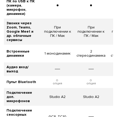
ПК по USB к ПК
(камера,
микрофон,
динамики)
Звонки через
Zoom, Teams,
При
При
Google Meet и
подключении к
подключении к
по
др. облачные
ПК / Мак
ПК / Мак
сервисы
Встроенные
2
1 монодинамик
динамики
стереодинамика
сте
Аудио вход/
В
выход
Пульт Bluetooth
опция
опция
Подключение
доп.
Studio A2
Studio A2
микрофонов
Подключение
сенсорных
GC8, TC10