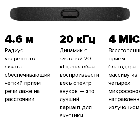
4.6 м
20 кГц
4 MIC
Радиус
Динамик с
Всесторонн
уверенного
частотой 20
прием
охвата,
кГц способен
благодаря
обеспечивающий
воспроизвести
массиву из
четкий прием
весь спектр
четырех
речи даже на
звуков — это
микрофонов
расстоянии
лучший
направлен
вариант для
излучением
акустики