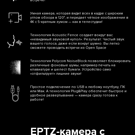
встрече!
Умная камера, которая видит всех в кадре с широким
углом обзора в 120°, и передает чёткое изображение в
4K с 5‑кратным зумом — как в телестудии!
Технология Acoustic Fence создает вокруг вас
«невидимый звуковой купол». Результат: Чистый звук
вашего голоса, даже если вокруг шумно. Вы легко
сможете проводить встречи из Open Space
Технология Polycom NoiseBlock позволяет блокировать
различные фоновые шумы, например печать на
клавиатуре и шелест бумаги. Устройство само
«отфильтрует» лишние звуки!
Простое подключение по USB к любому ноутбуку, ПК
или Мак. А технология Plug&Play обеспечит быстрое и
удобное развертывание — камера сразу готова к
работе!
EPTZ-камера с