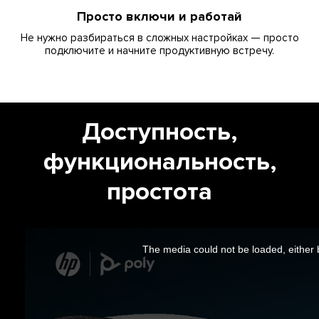
Просто включи и работай
Не нужно разбираться в сложных настройках — просто
подключите и начните продуктивную встречу.
Доступность,
функциональность,
простота
This
is
a
The media could not be loaded, either 
modal
window.