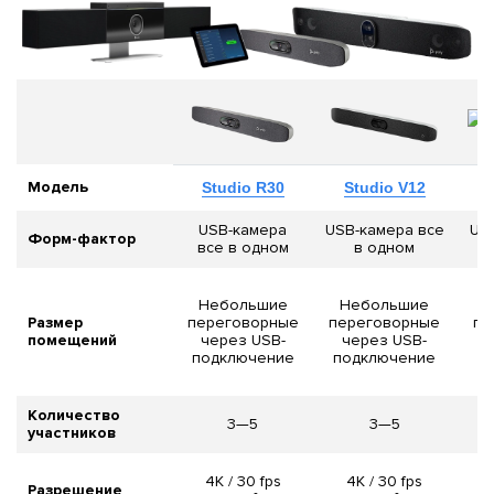
Модель
Studio R30
Studio V12
USB-камера
USB-камера все
US
Форм-фактор
все в одном
в одном
Небольшие
Небольшие
Размер
переговорные
переговорные
пе
помещений
через USB-
через USB-
подключение
подключение
п
Количество
3—5
3—5
участников
4K / 30 fps
4K / 30 fps
Разрешение