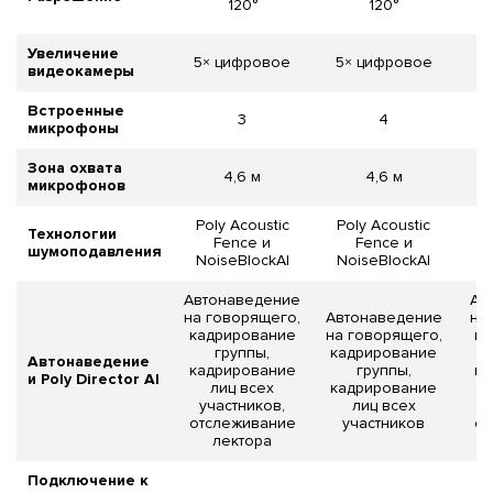
120°
120°
Увеличение
5× цифровое
5× цифровое
5
видеокамеры
Встроенные
3
4
микрофоны
Зона охвата
4,6 м
4,6 м
микрофонов
Poly Acoustic
Poly Acoustic
P
Технологии
Fence и
Fence и
шумоподавления
NoiseBlockAI
NoiseBlockAI
N
Автонаведение
Ав
на говорящего,
Автонаведение
на
кадрирование
на говорящего,
ка
группы,
кадрирование
Автонаведение
кадрирование
группы,
ка
и Poly Director AI
лиц всех
кадрирование
участников,
лиц всех
у
отслеживание
участников
от
лектора
Подключение к