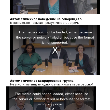
Автоматическое наведение на говорящего
Максимально повысит продуктивность встречи
This
is
a
The media could not be loaded, either because
modal
window.
the server or network failed or because the format
is not supported.
Автоматическое кадрирование группы
Не упустит из виду ни одного участника в переговорной
This
is
a
The media could not be loaded, either because
modal
window.
the server or network failed or because the format
is not supported.