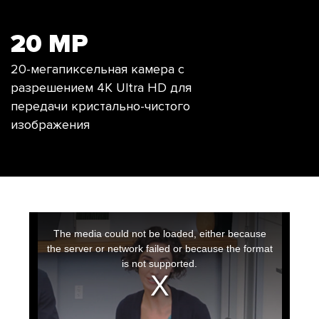
20 MP
20-мегапиксельная камера с
разрешением 4K Ultra HD для
передачи кристально-чистого
изображения
This
is
a
The media could not be loaded, either because
modal
window.
the server or network failed or because the format
is not supported.