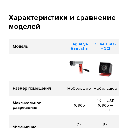
Характеристики и сравнение
моделей
EagleEye
Cube USB /
Ea
Модель
Acoustic
HDCI
I
Размер помещения
Небольшое
Небольшое
Л
4K — USB
Максимальное
1080p
1080p —
1
разрешение
HDCI
2×
5×
Увеличение