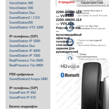
Подробнее о доставке
О продукте
Характеристики
VoiceStation 300
VoiceStation 500
-
Д
оставим быстро и
2200-44600-114
SoundStation Duo
бесплатно
— VVX 600
- Доставка по всей России
SoundStation2 / 2 EX
2200-48600-114
SoundStation2W
— VVX 601
-
Ответим
быстро
SoundStation VTX 1000
Polycom VVX 600
-
Экономим
Ваше время
—
мультимедийный
IP-телефоны (SIP)
офисный
-
Гарантия
выгодной
SoundStation IP 5000
телефон с
цены
сенсорным
- Экономим Ваши деньги
SoundStation Duo
экраном для
SoundStation IP 6000
руководителей
-
Товар
SoundStation IP 7000
сертифицирован
- Официальная поставка
RealPresence Trio 8500
и гарантия
RealPresence Trio 8800
PBX-цифровые
SoundStation2 Avaya 2490
IP-телефоны (SIP)
SoundPoint IP 650
SoundPoint IP 670
Бизнес-медиафон