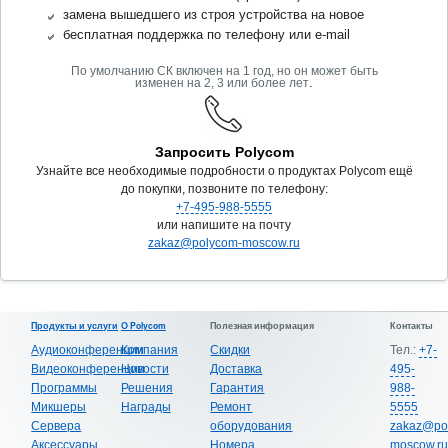
замена вышедшего из строя устройства на новое
бесплатная поддержка по телефону или e-mail
По умолчанию СК включен на 1 год, но он может быть
.
изменен на 2, 3 или более лет
Запросить Polycom
Узнайте все необходимые подробности о продуктах Polycom ещё
до покупки, позвоните по телефону:
+7-495-988-5555
или напишите на почту
zakaz@polycom-moscow.ru
Продукты и услуги
О Polycom
Полезная информация
Контакты
Аудиоконференции
Компания
Скидки
Тел.:
+7-
Видеоконференции
Новости
Доставка
495-
Программы
Решения
Гарантия
988-
Микшеры
Награды
Ремонт
5555
Сервера
оборудования
zakaz@po
Аксессуары
Номера
moscow.ru