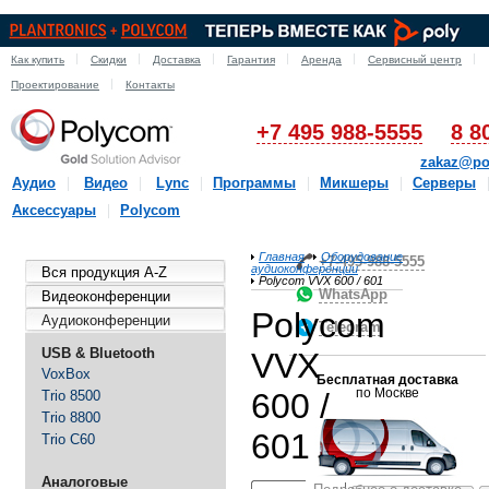
Как купить
Скидки
Доставка
Гарантия
Аренда
Сервисный центр
Проектирование
Контакты
+7 495 988-5555
8 8
zakaz@po
Аудио
Видео
Lync
Программы
Микшеры
Серверы
Аксессуары
Polycom
Главная
Оборудование
+7-495-988-5555
аудиоконференции
Вся продукция A-Z
Polycom VVX 600 / 601
WhatsApp
Видеоконференции
Polycom
Аудиоконференции
Telegram
USB & Bluetooth
VVX
VoxBox
Бесплатная доставка
по Москве
600 /
Trio 8500
Trio 8800
601
Trio C60
Аналоговые