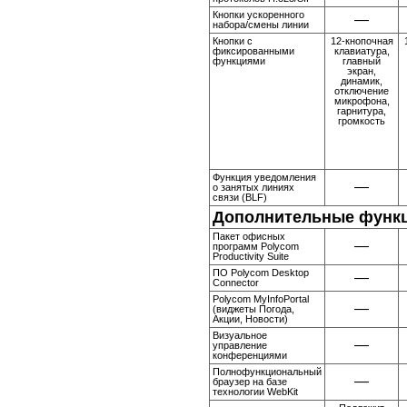
Кнопки ускоренного
—
набора/смены линии
Кнопки с
12-кнопочная
фиксированными
клавиатура,
функциями
главный
экран,
динамик,
отключение
микрофона,
гарнитура,
громкость
Функция уведомления
—
о занятых линиях
связи (BLF)
Дополнительные функ
Пакет офисных
—
программ Polycom
Productivity Suite
ПО Polycom Desktop
—
Connector
Polycom MyInfoPortal
—
(виджеты Погода,
Акции, Новости)
Визуальное
—
управление
конференциями
Полнофункциональный
—
браузер на базе
технологии WebKit