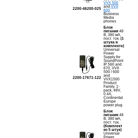
VVX 500
and
VVX
2200-46200-025
600
Business
Media
phones
Блок
питания
48
В, 380 мА,
пост. ток.
(1
штука в
комплекте)
Universal
Power
Supply for
SoundPoint
IP 560 and
670, VVX
500 / 600
and
2200-17671-122
VVX1500
Product
Family. 1-
pack, 48V,
0.4A,
Continental
Europe
power plug.
Блок
питания
48
В, 380 мА,
пост. ток.
(Комплект
из 5 штук)
Universal
Power