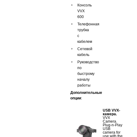
Консоль
VVX
600
Телефонная
трубка
с
кабелем
Сетевой
кабель
Руководство
по
быстрому
началу
работы
Дополнительные
опции
:
USB VVX-
камера.
VVX
Camera.
Plug-n-Play
USB
camera for
use with the