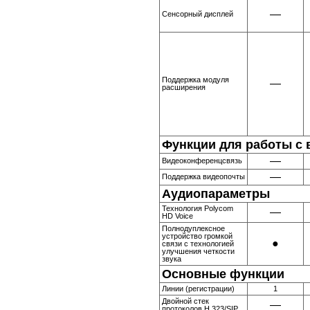
—
Сенсорный дисплей
Поддержка модуля
—
расширения
Функции для работы с 
—
Видеоконференцсвязь
—
Поддержка видеопочты
Аудиопараметры
Технология Polycom
—
HD Voice
Полнодуплексное
устройство громкой
●
связи с технологией
улучшения четкости
звука
Основные функции
Линии (регистрации)
1
Двойной стек
—
протоколов H.323/SIP