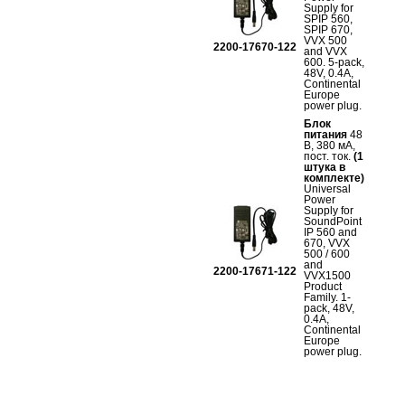
Supply for
SPIP 560,
SPIP 670,
VVX 500
2200-17670-122
and VVX
600. 5-pack,
48V, 0.4A,
Continental
Europe
power plug.
Блок
питания
48
В, 380 мА,
пост. ток.
(1
штука в
комплекте)
Universal
Power
Supply for
SoundPoint
IP 560 and
670, VVX
500 / 600
and
2200-17671-122
VVX1500
Product
Family. 1-
pack, 48V,
0.4A,
Continental
Europe
power plug.