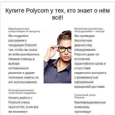
Купите Polycom у тех, кто знает о нём
всё!
Индивидуальные
Бесплатная диагностика
консультации по продукту
оборудования — всегда!
Мы подробно
Мы проведем
расскажем о
бесплатную
продукции Polycom
диагностику
так, чтобы вы сразу
оборудования
во всём разобрались.
Polycom даже по
Окажем помощь в
истечении
выборе
гарантийного срока и
оптимального
отсутствии
решения и дадим
сервисного контракта
полезные советы по
с возможностью
его использованию.
оформления
курьерской доставки.
Квалифицированная
техническая поддержка
Сервисный центр
Polycom
Начать работу с
Polycom очень
Квалифицированные
просто! Но, если все
инженеры
же возникнут
произведут