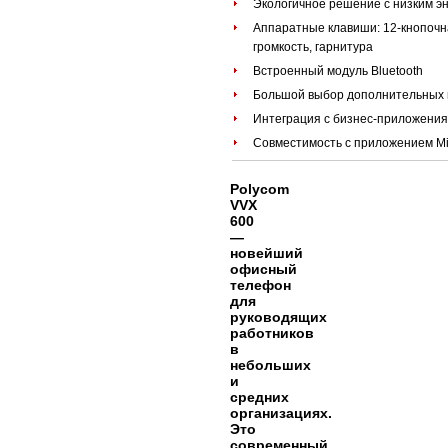
Экологичное решение с низким э
Аппаратные клавиши: 12-кнопочна
громкость, гарнитура
Встроенный модуль Bluetooth
Большой выбор дополнительных п
Интеграция с бизнес-приложени
Совместимость с приложением Mic
Polycom
VVX
600
—
новейший
офисный
телефон
для
руководящих
работников
в
небольших
и
средних
организациях.
Это
современный