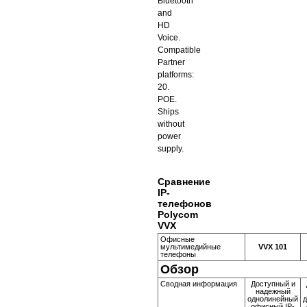
Bluetooth
and
HD
Voice.
Compatible
Partner
platforms:
20.
POE.
Ships
without
power
supply.
Сравнение
IP-
телефонов
Polycom
VVX
Офисные
мультимедийные
VVX 101
телефоны
Обзор
Сводная информация
Доступный и
надежный
однолинейный
офисный IP-