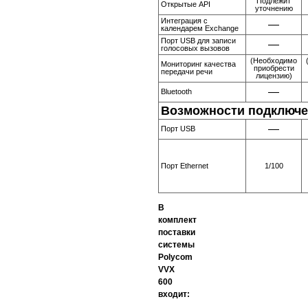
Подлежит
Открытые API
уточнению
Интеграция с
—
календарем Exchange
Порт USB для записи
—
голосовых вызовов
(Необходимо
Мониторинг качества
приобрести
передачи речи
лицензию)
—
Bluetooth
Возможности подключ
—
Порт USB
Порт Ethernet
1/100
В
комплект
поставки
системы
Polycom
VVX
600
входит: