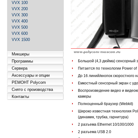
VVX 100
VVX 200
VVX 300
VVX 400
VVX 500
VVX 600
VVX 1500
Микшеры
Программы
Большой (4,3 дюйма) сенсорный э
Сервера
Питается по технологии Power of 
Аксессуары и опции
До 16 линий/кнопок скоростного 
РЕМОНТ Polycom
Емкостный сенсорный экран с у
Снято с производства
Воспроизведение видео и видео
Контакты
камеры
Полноценный браузер (Webkit)
Широко известная технология Pol
(динамик, трубка, гарнитура)
2 разъема Ethernet 10/100/1000
2 разъема USB 2.0