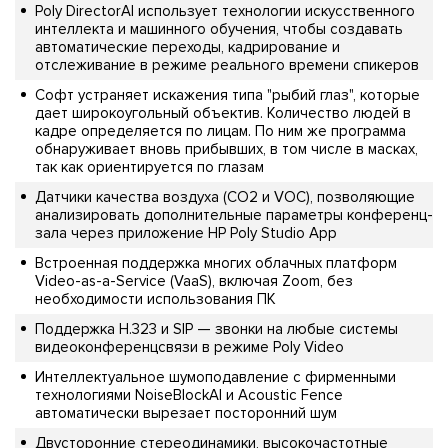
Poly DirectorAI использует технологии искусственного
интеллекта и машинного обучения, чтобы создавать
автоматические переходы, кадрирование и
отслеживание в режиме реального времени спикеров
Софт устраняет искажения типа "рыбий глаз", которые
дает широкоугольный объектив. Количество людей в
кадре определяется по лицам. По ним же программа
обнаруживает вновь прибывших, в том числе в масках,
так как ориентируется по глазам
Датчики качества воздуха (CO2 и VOC), позволяющие
анализировать дополнительные параметры конференц-
зала через приложение HP Poly Studio App
Встроенная поддержка многих облачных платформ
Video-as-a-Service (VaaS), включая Zoom, без
необходимости использования ПК
Поддержка H.323 и SIP — звонки на любые системы
видеоконференцсвязи в режиме Poly Video
Интеллектуальное шумоподавление с фирменными
технологиями NoiseBlockAI и Acoustic Fence
автоматически вырезает посторонний шум
Двусторонние стереодинамики, высокочастотные