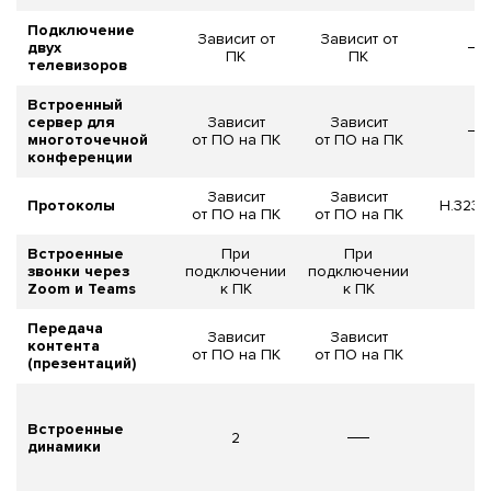
Подключение
Зависит от
Зависит от
двух
ПК
ПК
телевизоров
Встроенный
сервер для
Зависит
Зависит
многоточечной
от ПО на ПК
от ПО на ПК
конференции
Зависит
Зависит
Протоколы
H.323 и
от ПО на ПК
от ПО на ПК
Встроенные
При
При
звонки через
подключении
подключении
Zoom и Teams
к ПК
к ПК
Передача
Зависит
Зависит
контента
от ПО на ПК
от ПО на ПК
(презентаций)
Встроенные
2
1
динамики