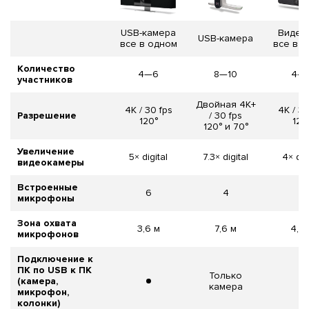
USB-камера
Видео
USB-камера
все в одном
все в 
Количество
4—6
8—10
4—
участников
Двойная 4K+
4K / 30 fps
4K / 30
Разрешение
/ 30 fps
120°
120
120° и 70°
Увеличение
5× digital
7.3× digital
4× dig
видеокамеры
Встроенные
6
4
4
микрофоны
Зона охвата
3,6 м
7,6 м
4,5 
микрофонов
Подключение к
ПК по USB к ПК
Только
(камера,
камера
микрофон,
колонки)