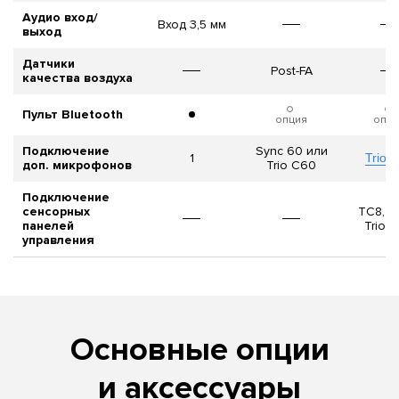
Аудио вход/
Вход 3,5 мм
выход
Датчики
Post-FA
качества воздуха
Пульт Bluetooth
опция
опци
Подключение
Sync 60 или
1
Trio 
доп. микрофонов
Trio C60
Подключение
сенсорных
TC8, T
панелей
Trio 
управления
Основные опции
и аксессуары