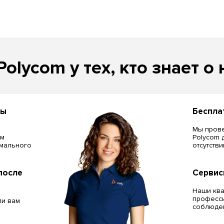
Polycom у тех, кто знает о 
сы
Беспла
Мы прове
ём
Polycom 
мального
отсутств
после
Сервис
Наши кв
професси
ли вам
соблюден