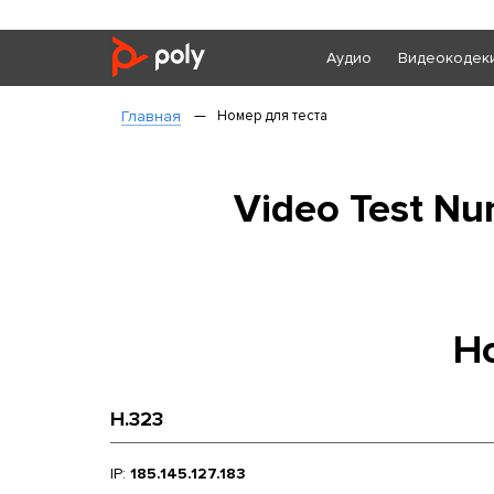
Аудио
Видеокодек
Главная
—
Номер для теста
Video Test N
Н
H.323
IP:
185.145.127.183