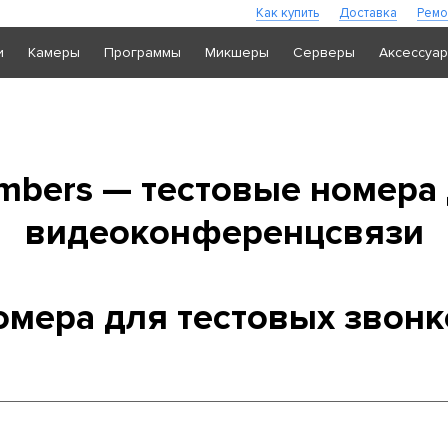
Как купить
Доставка
Ремо
и
Камеры
Программы
Микшеры
Серверы
Аксессуа
umbers — тестовые номера
видеоконференцсвязи
омера для тестовых звонк