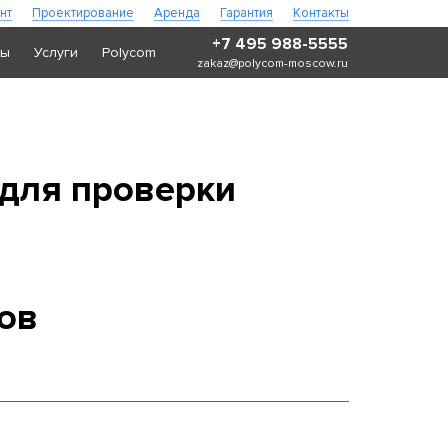
нт
Проектирование
Аренда
Гарантия
Контакты
+7 495 988-5555
ры
Услуги
Polycom
zakaz@polycom-moscow.ru
 для проверки
ов