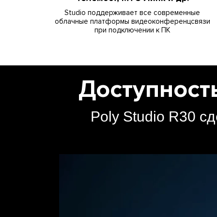
Studio поддерживает все современные
облачные платформы видеоконференцсвязи
при подключении к ПК
Доступност
Poly Studio R30 