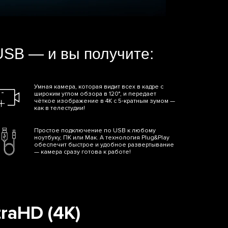
USB — и вы получите:
Умная камера, которая видит всех в кадре с
широким углом обзора в 120°, и передает
чёткое изображение в 4K с 5‑кратным зумом —
как в телестудии!
Простое подключение по USB к любому
ноутбуку, ПК или Мак. А технология Plug&Play
обеспечит быстрое и удобное развертывание
— камера сразу готова к работе!
raHD (4K)