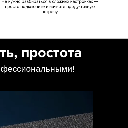
Не нужно разбираться в сложных настройках —
просто подключите и начните продуктивную
встречу.
ь, простота
рофессиональными!