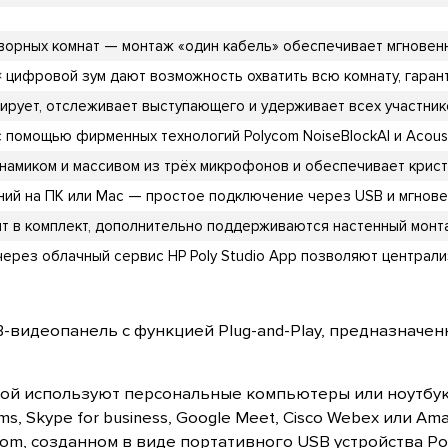
орных комнат — монтаж «один кабель» обеспечивает мгновен
× цифровой зум дают возможность охватить всю комнату, гарант
дрирует, отслеживает выступающего и удерживает всех участни
помощью фирменных технологий Polycom NoiseBlockAI и Acous
амиком и массивом из трёх микрофонов и обеспечивает крист
й на ПК или Mac — простое подключение через USB и мгновен
ит в комплект, дополнительно поддерживаются настенный монт
ерез облачный сервис HP Poly Studio App позволяют централи
-видеопанель с функцией Plug-and-Play, предназначен
рой используют персональные компьютеры или ноутбуки
ms, Skype for business, Google Meet, Cisco Webex или A
m, созданном в виде портативного USB устройства Pol