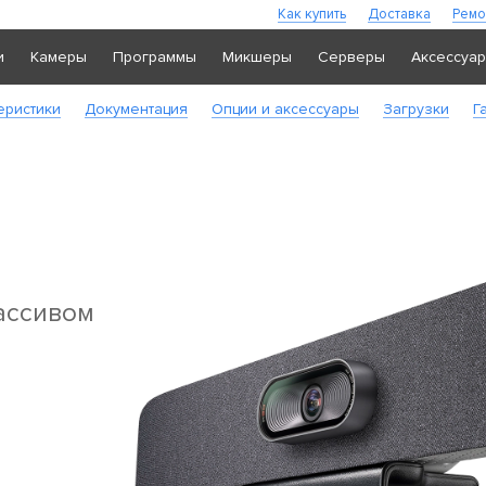
Как купить
Доставка
Ремо
и
Камеры
Программы
Микшеры
Серверы
Аксессуа
еристики
Документация
Опции и аксессуары
Загрузки
Г
ассивом