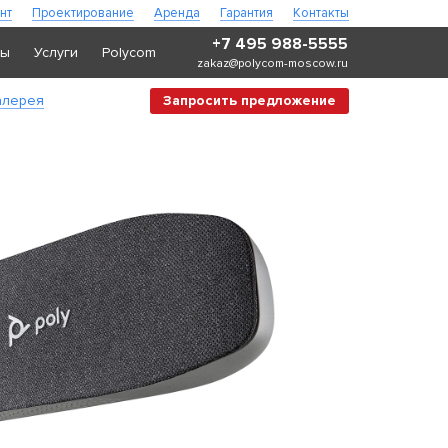
нт
Проектирование
Аренда
Гарантия
Контакты
+7 495 988-5555
ры
Услуги
Polycom
zakaz@polycom-moscow.ru
алерея
Запросить предложение