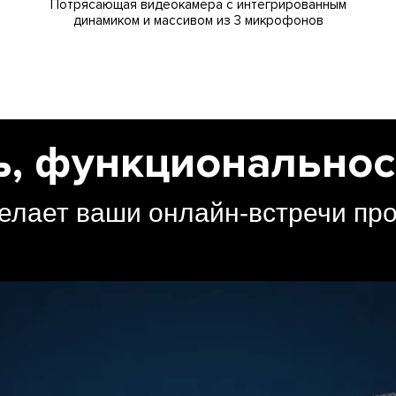
Потрясающая видеокамера с интегрированным
динамиком и массивом из 3 микрофонов
ь, функциональност
сделает ваши онлайн-встречи п