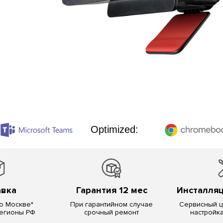
Optimized:
авка
Гарантия 12 мес
Инсталляц
о Москве*
При гарантийном случае
Сервисный це
регионы РФ
срочный ремонт
настройк