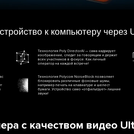
стройство к компьютеру через 
Технология Poly DirectorAI — сама кадрирует
изображение, следит за говорящим и держит
всех участников в фокусе. Как личный
оператор на каждой встрече!
ас
Технология Polycom NoiseBlock позволяет
блокировать различные фоновые шумы,
уг
например печать на клавиатуре и шелест
и
бумаги. Устройство само «отфильтрует» лишние
звуки!
ера с качеством видео Ult