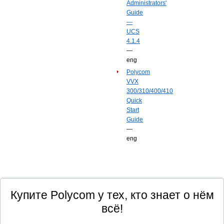
Administrators'
Guide
—
UCS
4.1.4
—
eng
Polycom
VVX
300/310/400/410
Quick
Start
Guide
—
eng
Купите Polycom у тех, кто знает о нём
всё!