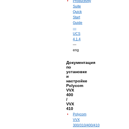
Productivity
Suite
Quick
Start
Guide
—
UCS
4.1.4
—
eng
Документация
по
установке
и
настройке
Polycom
VVX
400
/
VVX
410
Polycom
VVX
300/310/400/410