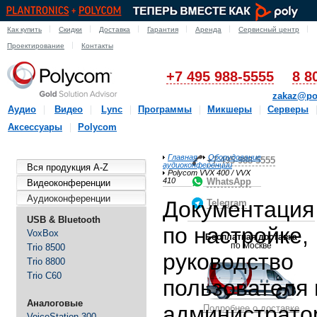
Как купить
Скидки
Доставка
Гарантия
Аренда
Сервисный центр
Проектирование
Контакты
+7 495 988-5555
8 8
zakaz@po
Аудио
Видео
Lync
Программы
Микшеры
Серверы
Аксессуары
Polycom
Главная
Оборудование
+7-495-988-5555
аудиоконференции
Вся продукция A-Z
Polycom VVX 400 / VVX
410
WhatsApp
Видеоконференции
Аудиоконференции
Документация
Telegram
USB & Bluetooth
по настройке,
VoxBox
Бесплатная доставка
по Москве
Trio 8500
руководство
Trio 8800
Trio C60
пользователя 
Аналоговые
администрато
Подробнее о доставке
VoiceStation 300