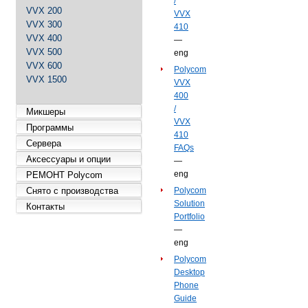
/
VVX 200
VVX
VVX 300
410
VVX 400
—
VVX 500
eng
VVX 600
Polycom
VVX 1500
VVX
400
/
Микшеры
VVX
Программы
410
Сервера
FAQs
Аксессуары и опции
—
eng
РЕМОНТ Polycom
Снято с производства
Polycom
Solution
Контакты
Portfolio
—
eng
Polycom
Desktop
Phone
Guide