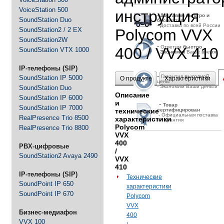
VoiceStation 500
инструкция
-
Д
оставим быстро и
SoundStation Duo
бесплатно
- Доставка по всей России
SoundStation2 / 2 EX
Polycom VVX
SoundStation2W
-
Ответим
быстро
400 / VVX 410
SoundStation VTX 1000
-
Экономим
Ваше время
IP-телефоны (SIP)
-
Гарантия
выгодной
SoundStation IP 5000
О продукте
Характеристики
цены
- Экономим Ваши деньги
SoundStation Duo
Описание
SoundStation IP 6000
и
-
Товар
SoundStation IP 7000
технические
сертифицирован
- Официальная поставка
RealPresence Trio 8500
характеристики
и гарантия
Polycom
RealPresence Trio 8800
VVX
400
PBX-цифровые
/
SoundStation2 Avaya 2490
VVX
410
IP-телефоны (SIP)
Технические
SoundPoint IP 650
характеристики
SoundPoint IP 670
Polycom
VVX
Бизнес-медиафон
400
VVX 100