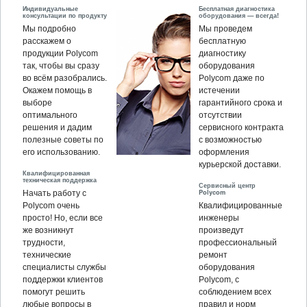
Индивидуальные
Бесплатная диагностика
консультации по продукту
оборудования — всегда!
Мы подробно
Мы проведем
расскажем о
бесплатную
продукции Polycom
диагностику
так, чтобы вы сразу
оборудования
во всём разобрались.
Polycom даже по
Окажем помощь в
истечении
выборе
гарантийного срока и
оптимального
отсутствии
решения и дадим
сервисного контракта
полезные советы по
с возможностью
его использованию.
оформления
курьерской доставки.
Квалифицированная
техническая поддержка
Сервисный центр
Polycom
Начать работу с
Polycom очень
Квалифицированные
просто! Но, если все
инженеры
же возникнут
произведут
трудности,
профессиональный
технические
ремонт
специалисты службы
оборудования
поддержки клиентов
Polycom, c
помогут решить
соблюдением всех
любые вопросы в
правил и норм