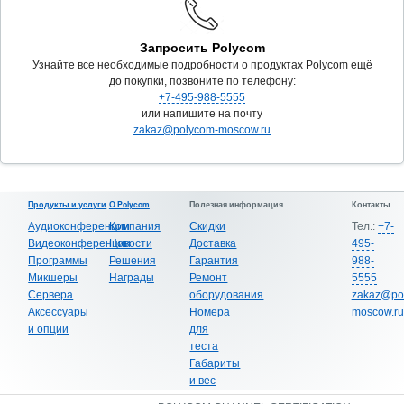
Запросить Polycom
Узнайте все необходимые подробности о продуктах Polycom ещё
до покупки, позвоните по телефону:
+7-495-988-5555
или напишите на почту
zakaz@polycom-moscow.ru
Продукты и услуги
О Polycom
Полезная информация
Контакты
Аудиоконференции
Компания
Скидки
Тел.:
+7-
Видеоконференции
Новости
Доставка
495-
Программы
Решения
Гарантия
988-
Микшеры
Награды
Ремонт
5555
Сервера
оборудования
zakaz@po
Аксессуары
Номера
moscow.ru
и опции
для
теста
Габариты
и вес