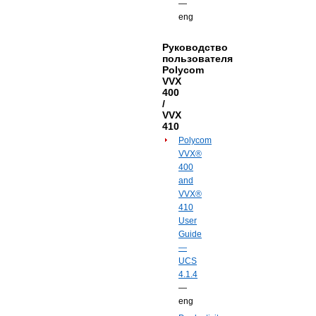
—
eng
Руководство
пользователя
Polycom
VVX
400
/
VVX
410
Polycom
VVX®
400
and
VVX®
410
User
Guide
—
UCS
4.1.4
—
eng