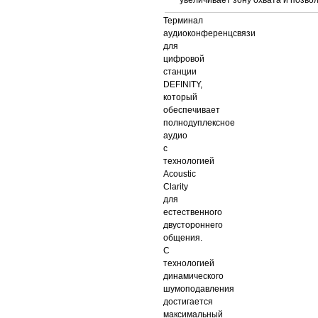
увеличивает зону охвата и позво
Терминал
аудиоконференцсвязи
для
цифровой
станции
DEFINITY,
который
обеспечивает
полнодуплексное
аудио
с
технологией
Acoustic
Clarity
для
естественного
двустороннего
общения.
С
технологией
динамического
шумоподавления
достигается
максимальный