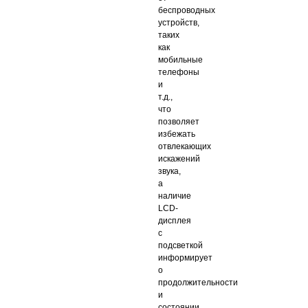
беспроводных
устройств,
таких
как
мобильные
телефоны
и
т.д.,
что
позволяет
избежать
отвлекающих
искажений
звука,
а
наличие
LCD-
дисплея
с
подсветкой
информирует
о
продолжительности
и
состоянии