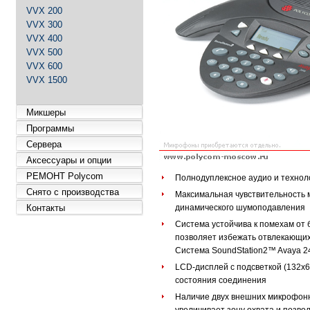
VVX 200
VVX 300
VVX 400
VVX 500
VVX 600
VVX 1500
Микшеры
Программы
Сервера
Аксессуары и опции
РЕМОНТ Polycom
Полнодуплексное аудио и техноло
Снято с производства
Максимальная чувствительность 
Контакты
динамического шумоподавления
Система устойчива к помехам от
позволяет избежать отвлекающих
Система SoundStation2™ Avaya 
LCD-дисплей с подсветкой (132х
состояния соединения
Наличие двух внешних микрофон