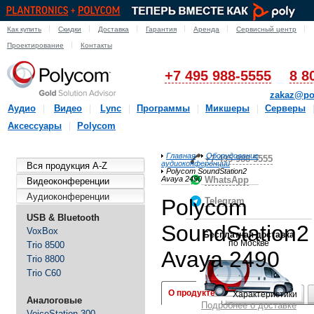
Как купить
Скидки
Доставка
Гарантия
Аренда
Сервисный центр
Проектирование
Контакты
+7 495 988-5555
8 8
zakaz@po
Аудио
Видео
Lync
Программы
Микшеры
Серверы
Аксессуары
Polycom
Главная
Оборудование
+7-495-988-5555
аудиоконференции
Вся продукция A-Z
Polycom SoundStation2
Avaya 2490
WhatsApp
Видеоконференции
Аудиоконференции
Polycom
Telegram
USB & Bluetooth
SoundStation2
VoxBox
Бесплатная доставка
по Москве
Trio 8500
Avaya 2490
Trio 8800
Trio C60
О продукте
Характеристики
Аналоговые
Подробнее о доставке
VoiceStation 300