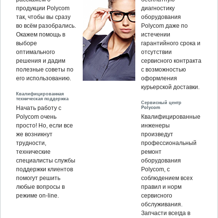
продукции Polycom
диагностику
так, чтобы вы сразу
оборудования
во всём разобрались.
Polycom даже по
Окажем помощь в
истечении
выборе
гарантийного срока и
оптимального
отсутствии
решения и дадим
сервисного контракта
полезные советы по
с возможностью
его использованию.
оформления
курьерской доставки.
Квалифицированная
техническая поддержка
Сервисный центр
Polycom
Начать работу с
Polycom очень
Квалифицированные
просто! Но, если все
инженеры
же возникнут
произведут
трудности,
профессиональный
технические
ремонт
специалисты службы
оборудования
поддержки клиентов
Polycom, c
помогут решить
соблюдением всех
любые вопросы в
правил и норм
режиме on-line.
сервисного
обслуживания.
Запчасти всегда в