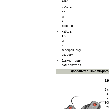
2490
Кабель
6,4
м
к
консоли
Кабель
1,8
м
к
телефонному
разъему
Документация
пользователя
Дополнительные микроф
22
2 c
ext
mi
30
Po