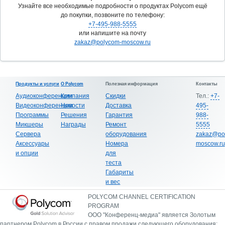
Узнайте все необходимые подробности о продуктах Polycom ещё
до покупки, позвоните по телефону:
+7-495-988-5555
или напишите на почту
zakaz@polycom-moscow.ru
Продукты и услуги
О Polycom
Полезная информация
Контакты
Аудиоконференции
Компания
Скидки
Тел.:
+7-
Видеоконференции
Новости
Доставка
495-
Программы
Решения
Гарантия
988-
Микшеры
Награды
Ремонт
5555
Сервера
оборудования
zakaz@po
Аксессуары
Номера
moscow.ru
и опции
для
теста
Габариты
и вес
POLYCOM CHANNEL CERTIFICATION
PROGRAM
ООО "Конференц-медиа" является Золотым
партнером Polycom в России с правом продажи следующего оборудования: