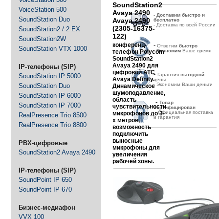
SoundStation2
VoiceStation 500
Avaya 2490
-
Д
оставим быстро и
SoundStation Duo
Avaya 2490
бесплатно
- Доставка по всей России
(2305-16375-
SoundStation2 / 2 EX
122)
SoundStation2W
конференц-
-
Ответим
быстро
SoundStation VTX 1000
-
Экономим
Ваше время
телефон
Polycom
SoundStation2
Avaya 2490
для
IP-телефоны (SIP)
цифровой
АТС
-
Гарантия
выгодной
SoundStation IP 5000
Avaya Definity
.
цены
- Экономим Ваши деньги
SoundStation Duo
Динамическое
шумоподавление,
SoundStation IP 6000
область
-
Товар
SoundStation IP 7000
чувствительности
сертифицирован
- Официальная поставка
микрофонов до 3-
RealPresence Trio 8500
и гарантия
х метров,
RealPresence Trio 8800
возможность
подключить
выносные
PBX-цифровые
микрофоны для
SoundStation2 Avaya 2490
увеличения
рабочей зоны.
IP-телефоны (SIP)
SoundPoint IP 650
SoundPoint IP 670
Бизнес-медиафон
VVX 100