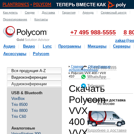
Как купить
Скидки
Доставка
Гарантия
Аренда
Сервисный центр
Проектирование
Контакты
+7 495 988-5555
8 8
zakaz@po
Аудио
Видео
Lync
Программы
Микшеры
Серверы
Аксессуары
Polycom
Главная
Оборудование
+7-495-988-5555
аудиоконференции
Вся продукция A-Z
Polycom VVX 400 / VVX
410
WhatsApp
Видеоконференции
Аудиоконференции
Скачать
Telegram
USB & Bluetooth
Polycom
VoxBox
Бесплатная доставка
по Москве
Trio 8500
VVX
Trio 8800
Trio C60
400 /
Аналоговые
VVX
Подробнее о доставке
VoiceStation 300