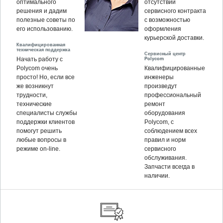
оптимального
отсутствии
решения и дадим
сервисного контракта
полезные советы по
с возможностью
его использованию.
оформления
курьерской доставки.
Квалифицированная
техническая поддержка
Сервисный центр
Polycom
Начать работу с
Polycom очень
Квалифицированные
просто! Но, если все
инженеры
же возникнут
произведут
трудности,
профессиональный
технические
ремонт
специалисты службы
оборудования
поддержки клиентов
Polycom, c
помогут решить
соблюдением всех
любые вопросы в
правил и норм
режиме on-line.
сервисного
обслуживания.
Запчасти всегда в
наличии.