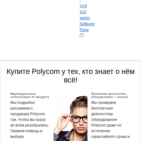
VVX
410
series
Software
Page
Купите Polycom у тех, кто знает о нём
всё!
Индивидуальные
Бесплатная диагностика
консультации по продукту
оборудования — всегда!
Мы подробно
Мы проведем
расскажем о
бесплатную
продукции Polycom
диагностику
так, чтобы вы сразу
оборудования
во всём разобрались.
Polycom даже по
Окажем помощь в
истечении
выборе
гарантийного срока и