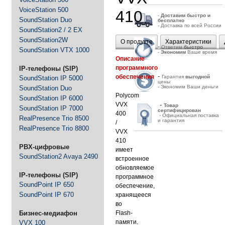
VoiceStation 500
410
-
Д
оставим быстро и
SoundStation Duo
бесплатно
- Доставка по всей России
SoundStation2 / 2 EX
SoundStation2W
О продукте
Характеристики
-
Ответим
быстро
SoundStation VTX 1000
-
Экономим
Ваше время
Описание
программного
IP-телефоны (SIP)
-
обеспечения
Гарантия
выгодной
SoundStation IP 5000
цены
- Экономим Ваши деньги
SoundStation Duo
Polycom
SoundStation IP 6000
VVX
-
Товар
SoundStation IP 7000
сертифицирован
400
- Официальная поставка
RealPresence Trio 8500
и гарантия
/
RealPresence Trio 8800
VVX
410
PBX-цифровые
имеет
SoundStation2 Avaya 2490
встроенное
обновляемое
IP-телефоны (SIP)
программное
SoundPoint IP 650
обеспечение,
SoundPoint IP 670
хранящееся
во
Бизнес-медиафон
Flash-
памяти.
VVX 100