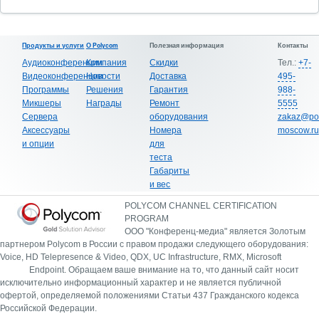
Продукты и услуги
О Polycom
Полезная информация
Контакты
Аудиоконференции
Компания
Скидки
Тел.:
+7-
Видеоконференции
Новости
Доставка
495-
Программы
Решения
Гарантия
988-
Микшеры
Награды
Ремонт
5555
Сервера
оборудования
zakaz@po
Аксессуары
Номера
moscow.ru
и опции
для
теста
Габариты
и вес
POLYCOM CHANNEL CERTIFICATION
PROGRAM
ООО "Конференц-медиа" является Золотым
партнером Polycom в России с правом продажи следующего оборудования:
Voice, HD Telepresence & Video, QDX, UC Infrastructure, RMX, Microsoft
Endpoint.
Обращаем ваше внимание на то, что данный сайт носит
исключительно информационный характер и не является публичной
офертой, определяемой положениями Статьи 437 Гражданского кодекса
Российской Федерации.