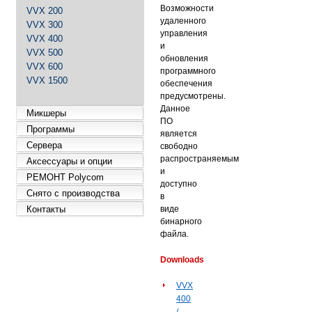
Возможности
VVX 200
удаленного
VVX 300
управления
VVX 400
и
VVX 500
обновления
VVX 600
программного
VVX 1500
обеспечения
предусмотрены.
Данное
Микшеры
ПО
Программы
является
Сервера
свободно
распространяемым
Аксессуары и опции
и
РЕМОНТ Polycom
доступно
Снято с производства
в
виде
Контакты
бинарного
файла.
Downloads
VVX
400
/