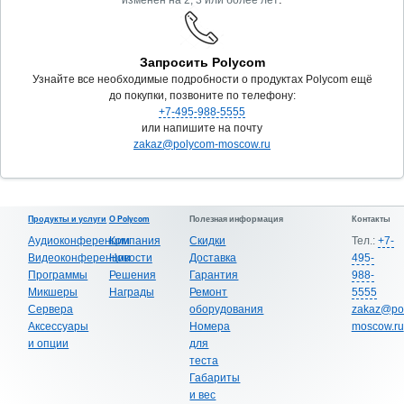
Запросить Polycom
Узнайте все необходимые подробности о продуктах Polycom ещё
до покупки, позвоните по телефону:
+7-495-988-5555
или напишите на почту
zakaz@polycom-moscow.ru
Продукты и услуги
О Polycom
Полезная информация
Контакты
Аудиоконференции
Компания
Скидки
Тел.:
+7-
Видеоконференции
Новости
Доставка
495-
Программы
Решения
Гарантия
988-
Микшеры
Награды
Ремонт
5555
Сервера
оборудования
zakaz@po
Аксессуары
Номера
moscow.ru
и опции
для
теста
Габариты
и вес