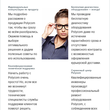
Индивидуальные
Бесплатная диагностика
консультации по продукту
оборудования — всегда!
Мы подробно
Мы проведем
расскажем о
бесплатную
продукции Polycom
диагностику
так, чтобы вы сразу
оборудования
во всём разобрались.
Polycom даже по
Окажем помощь в
истечении
выборе
гарантийного срока и
оптимального
отсутствии
решения и дадим
сервисного контракта
полезные советы по
с возможностью
его использованию.
оформления
курьерской доставки.
Квалифицированная
техническая поддержка
Сервисный центр
Polycom
Начать работу с
Polycom очень
Квалифицированные
просто! Но, если все
инженеры
же возникнут
произведут
трудности,
профессиональный
технические
ремонт
специалисты службы
оборудования
поддержки клиентов
Polycom, c
помогут решить
соблюдением всех