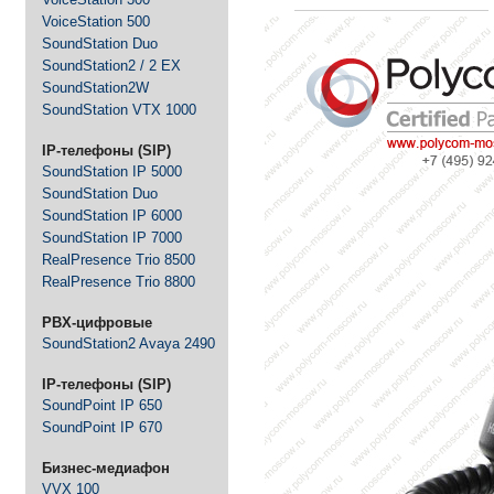
VoiceStation 500
-
Д
оставим быстро и
SoundStation Duo
бесплатно
- Доставка по всей России
SoundStation2 / 2 EX
SoundStation2W
-
Ответим
быстро
SoundStation VTX 1000
-
Экономим
Ваше время
IP-телефоны (SIP)
-
Гарантия
выгодной
SoundStation IP 5000
цены
- Экономим Ваши деньги
SoundStation Duo
SoundStation IP 6000
-
Товар
SoundStation IP 7000
сертифицирован
- Официальная поставка
RealPresence Trio 8500
и гарантия
RealPresence Trio 8800
PBX-цифровые
SoundStation2 Avaya 2490
IP-телефоны (SIP)
SoundPoint IP 650
SoundPoint IP 670
Бизнес-медиафон
VVX 100