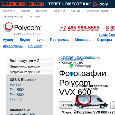
Как купить
Скидки
Доставка
Гарантия
Аренда
Сервисный центр
Проектирование
Контакты
+7 495 988-5555
8 8
zakaz@po
Аудио
Видео
Lync
Программы
Микшеры
Серверы
Аксессуары
Polycom
Главная
Оборудование
+7-495-988-5555
аудиоконференции
Вся продукция A-Z
Polycom VVX 600
WhatsApp
Видеоконференции
Фотографии
Аудиоконференции
Telegram
USB & Bluetooth
Polycom
VoxBox
Бесплатная доставка
по Москве
VVX 600
Trio 8500
Trio 8800
Trio C60
О продукте
Характеристики
Аналоговые
Подробнее о доставке
Модель Polycom VVX 600 (220
VoiceStation 300