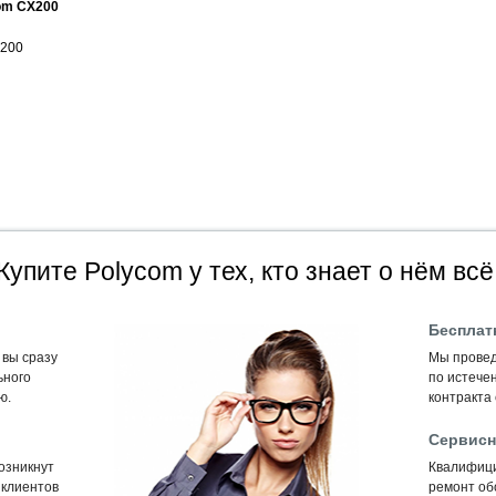
om CX200
X200
Купите Polycom у тех, кто знает о нём всё
Бесплат
 вы сразу
Мы провед
ьного
по истечен
ю.
контракта
Сервисн
возникнут
Квалифиц
 клиентов
ремонт об