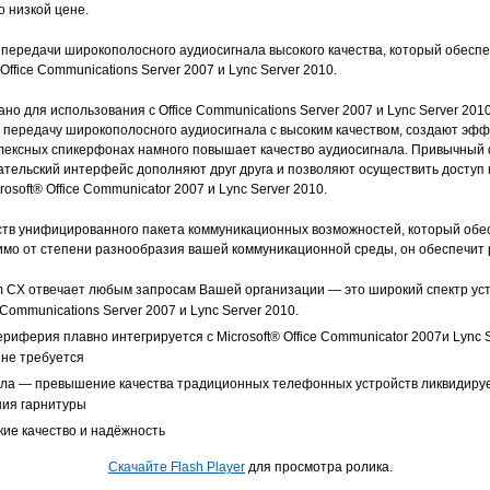
 низкой цене.
 передачи широкополосного аудиосигнала высокого качества, который обеспе
ffice Communications Server 2007 и Lync Server 2010.
о для использования с Office Communications Server 2007 и Lync Server 201
передачу широкополосного аудиосигнала с высоким качеством, создают эфф
плексных спикерфонах намного повышает качество аудиосигнала. Привычны
ательский интерфейс дополняют друг друга и позволяют осуществить доступ 
rosoft® Office Communicator 2007 и Lync Server 2010.
ств унифицированного пакета коммуникационных возможностей, который обе
имо от степени разнообразия вашей коммуникационной среды, он обеспечит
 CX отвечает любым запросам Вашей организации — это широкий спектр ус
 Communications Server 2007 и Lync Server 2010.
иферия плавно интегрируется с Microsoft® Office Communicator 2007и Lync S
 не требуется
ала — превышение качества традиционных телефонных устройств ликвидиру
ния гарнитуры
кие качество и надёжность
Скачайте Flash Player
для просмотра ролика.