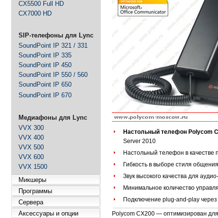
CX5500 Full HD
CX7000 HD
SIP-телефоны для Lync
SoundPoint IP 321 / 331
SoundPoint IP 335
SoundPoint IP 450
SoundPoint IP 550 / 560
SoundPoint IP 650
SoundPoint IP 670
Медиафоны для Lync
VVX 300
Настольный телефон Polycom
C
VVX 400
Server 2010
VVX 500
Настольный телефон в качестве пе
VVX 600
Гибкость в выборе стиля общения
VVX 1500
Звук высокого качества для аудио
Микшеры
Минимальное количество управл
Программы
Подключение plug-and-play через
Сервера
Аксессуары и опции
Polycom CX200 — оптимизирован для р