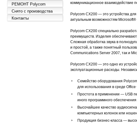
коммуникационное взаимодействие по
РЕМОНТ Polycom
Снято с производства
Polycom CX200 — это устройства для
Контакты
актуальным возможностям Microsoft® O
Polycom CX200 специально разработан
преимуществ. Изделия обеспечивают 
Сложная обработка звука в полноду
и простой, а также понятный пользов
Communications Server 2007, так и Mic
Polycom CX200
— это одно из устрой
эксплуатационные расходы. Независ
Семейство оборудования Polycom
для использования в среде Office
Простота в применении — USB пер
иного программного обеспечения
Высочайшее качество аудиосигн
компьютерных колонок или ноше
Продукция бизнес-класса — высо