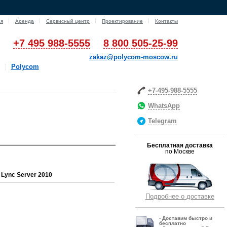
ия
Аренда
Сервисный центр
Проектирование
Контакты
+7 495 988-5555
8 800 505-25-99
zakaz@polycom-moscow.ru
Polycom
+7-495-988-5555
WhatsApp
Telegram
Бесплатная доставка
по Москве
 Lync Server 2010
Подробнее о доставке
-
Д
оставим быстро и
бесплатно