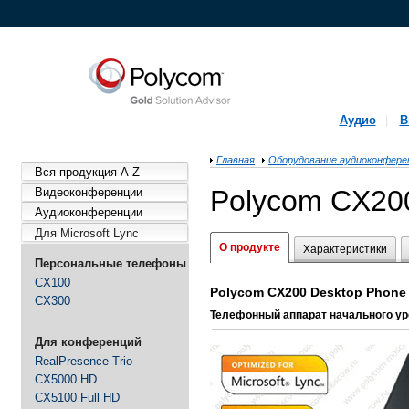
Аудио
В
Главная
Оборудование аудиоконфере
Вся продукция A-Z
Polycom CX20
Видеоконференции
Аудиоконференции
Для Microsoft Lync
О продукте
Характеристики
Персональные телефоны
CX100
Polycom CX200 Desktop Phone 
CX300
Телефонный аппарат начального уров
Для конференций
RealPresence Trio
CX5000 HD
CX5100 Full HD