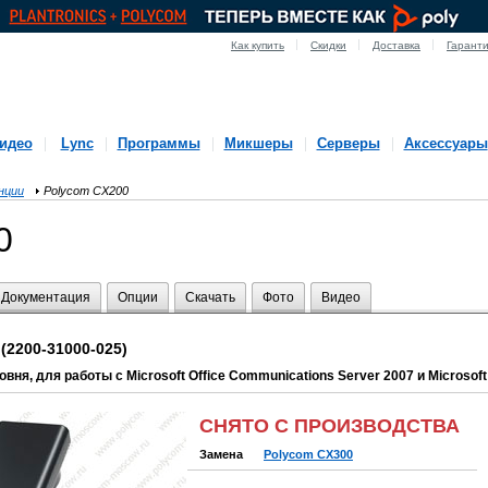
Как купить
Скидки
Доставка
Гарант
идео
Lync
Программы
Микшеры
Серверы
Аксессуары
нции
Polycom CX200
0
Документация
Опции
Скачать
Фото
Видео
(2200-31000-025)
ня, для работы с Microsoft Office Communications Server 2007 и Microsoft
СНЯТО С ПРОИЗВОДСТВА
Замена
Polycom CX300