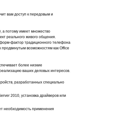
чит вам доступ к передовым и
0, а потому имеет множество
ект реального живого общения.
й форм-фактор традиционного телефона
к продвинутым возможностям как Office
спечивает более низкие
 реализацию ваших деловых интересов.
тройств, разработанных специально
erver 2010, установка драйверов или
ет необходимость применения