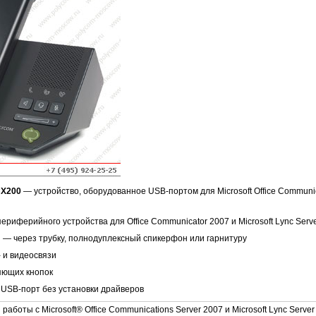
X200
— устройство, оборудованное USB-портом для Microsoft Office Communica
риферийного устройства для Office Communicator 2007 и Microsoft Lync Serv
 — через трубку, полнодуплексный спикерфон или гарнитуру
- и видеосвязи
яющих кнопок
 USB-порт без установки драйверов
аботы с Microsoft® Office Communications Server 2007 и Microsoft Lync Ser