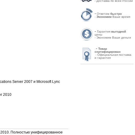
- Доставка по всей России
-
Ответим
быстро
-
Экономим
Ваше время
-
Гарантия
выгодной
цены
- Экономим Ваши деньги
-
Товар
сертифицирован
- Официальная поставка
и гарантия
tions Server 2007 и Microsoft Lync
er 2010
ver 2010. Полностью унифицированное