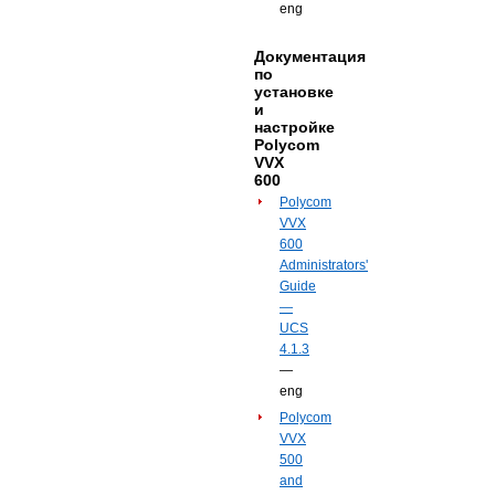
eng
Документация
по
установке
и
настройке
Polycom
VVX
600
Polycom
VVX
600
Administrators'
Guide
—
UCS
4.1.3
—
eng
Polycom
VVX
500
and