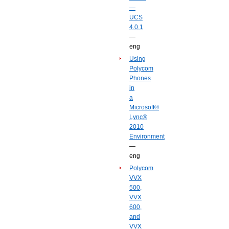
—
UCS
4.0.1
—
eng
Using
Polycom
Phones
in
a
Microsoft®
Lync®
2010
Environment
—
eng
Polycom
VVX
500,
VVX
600,
and
VVX