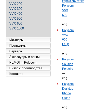
характеристики
VVX 200
Polycom
VVX 300
VVX
VVX 400
600
VVX 500
—
VVX 600
eng
VVX 1500
Polycom
VVX
600
Микшеры
FAQs
Программы
—
Сервера
eng
Аксессуары и опции
Polycom
РЕМОНТ Polycom
Solution
Снято с производства
Portfolio
—
Контакты
eng
Polycom
Desktop
Phone
Guide
—
eng