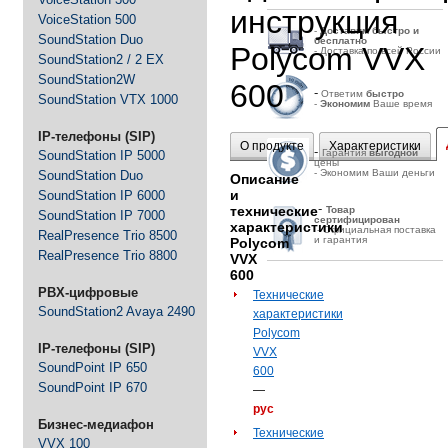
инструкция
VoiceStation 500
-
Д
оставим быстро и
SoundStation Duo
бесплатно
Polycom VVX
- Доставка по всей России
SoundStation2 / 2 EX
SoundStation2W
600
-
Ответим
быстро
SoundStation VTX 1000
-
Экономим
Ваше время
IP-телефоны (SIP)
О продукте
Характеристики
-
Гарантия
выгодной
SoundStation IP 5000
цены
- Экономим Ваши деньги
SoundStation Duo
Описание
и
SoundStation IP 6000
-
технические
Товар
SoundStation IP 7000
сертифицирован
характеристики
- Официальная поставка
RealPresence Trio 8500
и гарантия
Polycom
RealPresence Trio 8800
VVX
600
PBX-цифровые
Технические
SoundStation2 Avaya 2490
характеристики
Polycom
IP-телефоны (SIP)
VVX
SoundPoint IP 650
600
SoundPoint IP 670
—
рус
Бизнес-медиафон
Технические
VVX 100