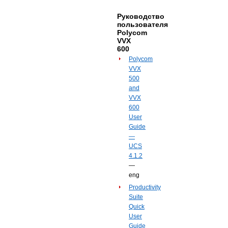
Руководство
пользователя
Polycom
VVX
600
Polycom
VVX
500
and
VVX
600
User
Guide
—
UCS
4.1.2
—
eng
Productivity
Suite
Quick
User
Guide