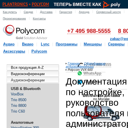
Как купить
Скидки
Доставка
Гарантия
Аренда
Сервисный центр
Проектирование
Контакты
+7 495 988-5555
8 8
zakaz@po
Аудио
Видео
Lync
Программы
Микшеры
Серверы
Аксессуары
Polycom
Главная
Оборудование
+7-495-988-5555
аудиоконференции
Вся продукция A-Z
Polycom VVX 600
WhatsApp
Видеоконференции
Документация
Аудиоконференции
Telegram
USB & Bluetooth
по настройке,
VoxBox
Бесплатная доставка
по Москве
руководство
Trio 8500
Trio 8800
пользователя 
Trio C60
администрато
Аналоговые
Подробнее о доставке
VoiceStation 300