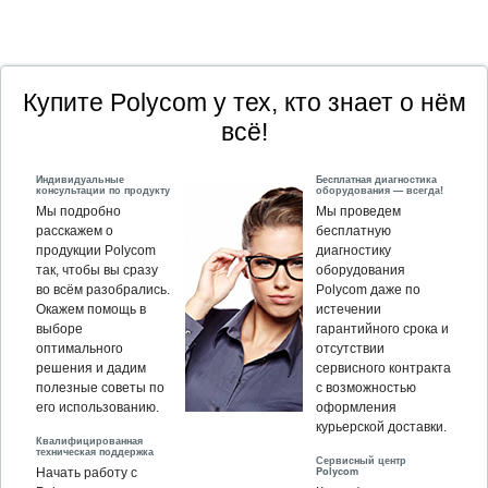
Купите Polycom у тех, кто знает о нём
всё!
Индивидуальные
Бесплатная диагностика
консультации по продукту
оборудования — всегда!
Мы подробно
Мы проведем
расскажем о
бесплатную
продукции Polycom
диагностику
так, чтобы вы сразу
оборудования
во всём разобрались.
Polycom даже по
Окажем помощь в
истечении
выборе
гарантийного срока и
оптимального
отсутствии
решения и дадим
сервисного контракта
полезные советы по
с возможностью
его использованию.
оформления
курьерской доставки.
Квалифицированная
техническая поддержка
Сервисный центр
Polycom
Начать работу с