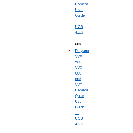
Camera
User
Guide
—
UCS
4.1.3
—
eng
Polycom
VVX
500,
VVX
600
and
VVX
Camera
Quick
User
Guide
—
UCS
4.1.3
—