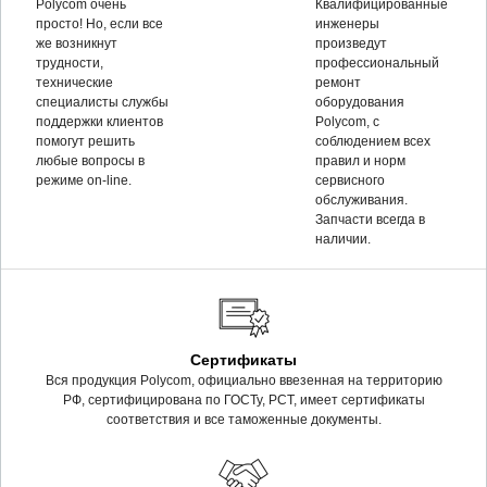
Polycom очень
Квалифицированные
просто! Но, если все
инженеры
же возникнут
произведут
трудности,
профессиональный
технические
ремонт
специалисты службы
оборудования
поддержки клиентов
Polycom, c
помогут решить
соблюдением всех
любые вопросы в
правил и норм
режиме on-line.
сервисного
обслуживания.
Запчасти всегда в
наличии.
Сертификаты
Вся продукция Polycom, официально ввезенная на территорию
РФ, сертифицирована по ГОСТу, РСТ, имеет сертификаты
соответствия и все таможенные документы.