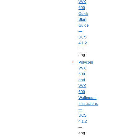
VVX
600
Quick
Start
Guide
—
UCS
4.1.2
—
eng
Polycom
VVX
500
and
VVX
600
Wallmount
Instructions
—
UCS
4.1.2
—
eng