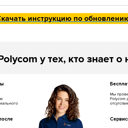
Скачать инструкцию по обновлени
Polycom у тех, кто знает о 
сы
Беспла
Мы прове
ём
Polycom 
мального
отсутств
после
Сервис