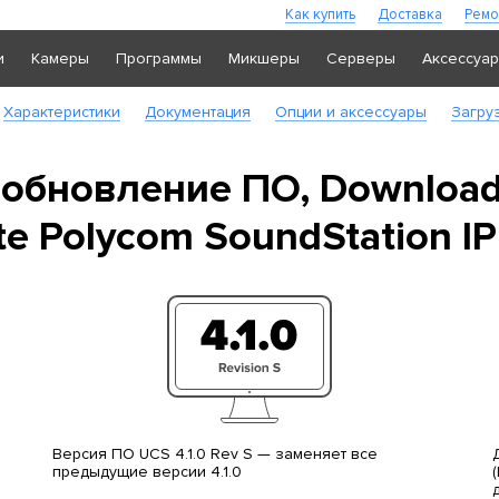
Как купить
Доставка
Ремо
и
Камеры
Программы
Микшеры
Серверы
Аксессуа
Характеристики
Документация
Опции и аксессуары
Загру
 обновление ПО, Download 
e Polycom SoundStation I
Версия ПО UCS 4.1.0 Rev S — заменяет все
предыдущие версии 4.1.0