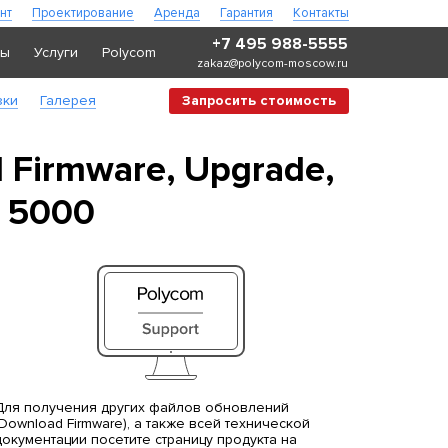
нт
Проектирование
Аренда
Гарантия
Контакты
+7 495 988-5555
ры
Услуги
Polycom
zakaz@polycom-moscow.ru
зки
Галерея
Запросить стоимость
Firmware, Upgrade,
P 5000
Для получения других файлов обновлений
(Download Firmware), а также всей технической
документации посетите страницу продукта на