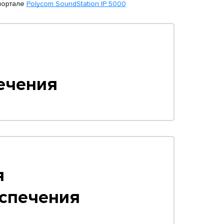
портале
Polycom SoundStation IP 5000
ечения
я
спечения