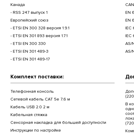
Канада
CAN/
- RSS 247 выпуск 1
EN 
Европейский союз
EN 6
- ETSI EN 300 328 версия 1.9.1
IEC 
- ETSI EN 301 893 версия 1.7.1
IEC 
- ETSI EN 300 330
AS/
- ETSI EN 301 489-3
AS/N
- ETSI EN 301 489-17
Комплект поставки:
До
Телефонная консоль
Доп
(220
Сетевой кабель CAT 5e 7,6 м
В к
Кабель USB 2.0 2 м
одн
соот
Кабельная стяжка
лок
Сенсорная накладка для большей доступности
(720
Инструкции по настройке
Комп