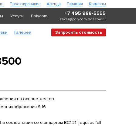
нт
Проектирование
Аренда
Гарантия
Контакты
+7 495 988-5555
ры
Услуги
Polycom
zakaz@polycom-moscow.ru
узки
Галерея
Запросить стоимость
8500
авления на основе жестов
мат изображения 9:16
в соответствии со стандартом BC1.21 (requires full