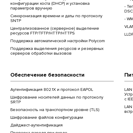
конфигурации хоста (DHCP) и установка
- Те
параметров вручную
DSC
Синхронизация времени и даты по протоколу
- WM
SNTP
VLA
Централизованное (серверное) выделение
ресурсов FTP/TFTP/HTTP/HTTPS
LLD
Поддержка автоматической настройки Polycom
Поддержка выделения ресурсов и резервных
серверов обработки вызовов
Обеспечение безопасности
Пи
Аутентификация 802.1X и протокол EAPOL
LAN 
Устр
Шифрование носителей данных по протоколу
с IE
SRTP
LAN
Безопасность на транспортном уровне (TLS)
вст
Шифрование файлов конфигурации
Дайджест-аутентификация
Проверка пароля при входе