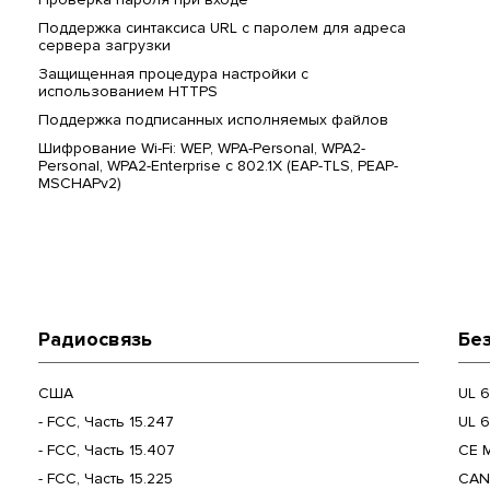
Поддержка синтаксиса URL с паролем для адреса
сервера загрузки
Защищенная процедура настройки с
использованием HTTPS
Поддержка подписанных исполняемых файлов
Шифрование Wi-Fi: WEP, WPA-Personal, WPA2-
Personal, WPA2-Enterprise с 802.1X (EAP-TLS, PEAP-
MSCHAPv2)
Радиосвязь
Бе
США
UL 6
- FCC, Часть 15.247
UL 6
- FCC, Часть 15.407
CE 
- FCC, Часть 15.225
CAN