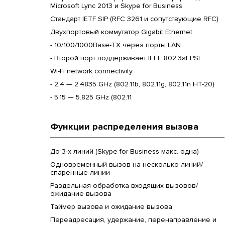
Microsoft Lync 2013 и Skype for Business
Стандарт IETF SIP (RFC 3261 и сопутствующие RFC)
Двухпортовый коммутатор Gigabit Ethernet:
- 10/100/1000Base-TX через порты LAN
- Второй порт поддерживает IEEE 802.3af PSE
Wi-Fi network connectivity:
- 2.4 — 2.4835 GHz (802.11b, 802.11g, 802.11n HT-20)
- 5.15 — 5.825 GHz (802.11
Функции распределения вызова
До 3-х линий (Skype for Business макс. одна)
Одновременный вызов на несколько линий/
спаренные линии
Раздельная обработка входящих вызовов/
ожидание вызова
Таймер вызова и ожидание вызова
Переадресация, удержание, перенаправление и