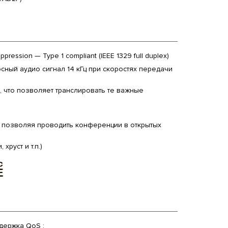
pression — Type 1 compliant (IEEE 1329 full duplex)
ный аудио сигнал 14 кГц при скоростях передачи
, что позволяет транслировать те важные
, позволяя проводить конференции в открытых
руст и т.п.)
держка QoS :