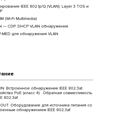
гирование IEEE 802.1p/Q (VLAN), Layer 3 TOS и
P
M (Wi-Fi Multimedia)
N — CDP, DHCP VLAN обнаружение
P-MED для обнаружения VLAN
тание
IN: Встроенное обнаружение IEEE 802.3at.
ойство PoE (класс 4) . Обратная совместимость
EE 802.3af.
 OUT: Оборудование для источника питания со
роенным обнаружением IEEE 802.3af