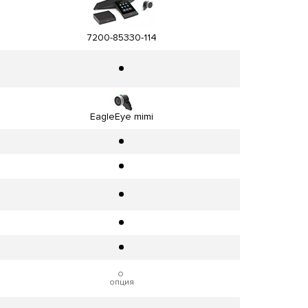
7200-85330-114
EagleEye mimi
опция