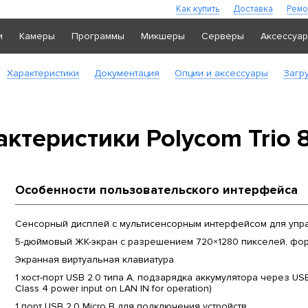
Как купить
Доставка
Ремо
и
Камеры
Программы
Микшеры
Серверы
Аксессуа
Характеристики
Документация
Опции и аксессуары
Загр
актеристики Polycom Trio 
Особенности пользовательского интерфейса
Сенсорный дисплей с мультисенсорным интерфейсом для упр
5-дюймовый ЖК-экран с разрешением 720×1280 пикселей, фор
Экранная виртуальная клавиатура
1 хост-порт USB 2.0 типа A, подзарядка аккумулятора через USB 
Class 4 power input on LAN IN for operation)
1 порт USB 2.0 Micro B для подключения устройств