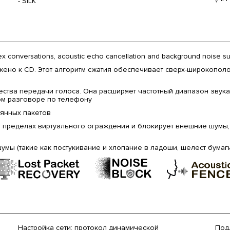
- SILK
ex conversations, acoustic echo cancellation and background noise sup
ено к CD. Этот алгоритм сжатия обеспечивает сверх-широкополос
ства передачи голоса. Она расширяет частотный диапазон звука
ом разговоре по телефону
янных пакетов
в пределах виртуального ограждения и блокирует внешние шумы
ы (такие как постукивание и хлопание в ладоши, шелест бумаги, х
Настройка сети: протокол динамической
Под