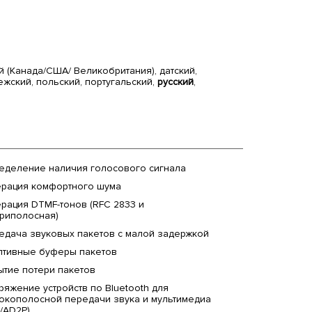
 (Канада/США/ Великобритания), датский,
ежский, польский, португальский,
русский
,
еделение наличия голосового сигнала
ерация комфортного шума
ерация DTMF-тонов (RFC 2833 и
триполосная)
едача звуковых пакетов с малой задержкой
птивные буферы пакетов
ытие потери пакетов
яжение устройств по Bluetooth для
окополосной передачи звука и мультимедиа
/AD2P)