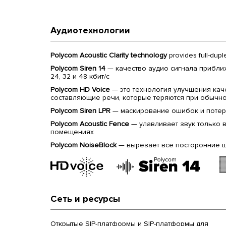
Аудиотехнологии
Polycom Acoustic Clarity technology
provides full-dupl
Polycom Siren 14
— качество аудио сигнала приближ
24, 32 и 48 кбит/с
Polycom HD Voice
— это технология улучшения каче
составляющие речи, которые теряются при обычн
Polycom Siren LPR
— маскирование ошибок и потер
Polycom Acoustic Fence
— улавливает звук только 
помещениях
Polycom NoiseBlock
— вырезает все посторонние шум
Сеть и ресурсы
Открытые SIP-платформы и SIP-платформы для