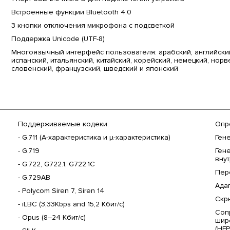
Встроенные функции Bluetooth 4.0
3 кнопки отключения микрофона с подсветкой
Поддержка Unicode (UTF-8)
Многоязычный интерфейс пользователя: арабский, английский
испанский, итальянский, китайский, корейский, немецкий, норв
словенский, французский, шведский и японский
Поддерживаемые кодеки:
Опр
- G.711 (A-характеристика и µ-характеристика)
Ген
- G.719
Ген
вну
- G.722, G722.1, G722.1C
Пер
- G.729AB
Ада
- Polycom Siren 7, Siren 14
Скр
- iLBC (3,33Kbps and 15,2 Кбит/с)
Сопр
- Opus (8–24 Кбит/с)
шир
(HFP