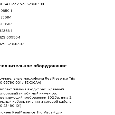
CSA C22.2 No. 62368-1-14
60950-1
2368-1
60950-1
62368-1
NZS 60950-1
ZS 62368-1-17
полнительное оборудование
олнительные микрофоны RealPresence Trio
0-65790-001 / 85X00AA)
омплект питания входит расширяемый
опортовый гигабитный инжектор,
ветствующий требованиям 802.3at типа 2,
альный кабель питания и сетевой кабель
0-23490-101)
онент RealPresence Trio Visual+ для