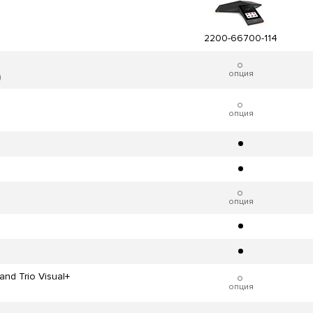
2200-66700-114
опция
)
опция
опция
nd Trio Visual+
опция