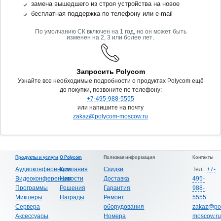
замена вышедшего из строя устройства на новое
бесплатная поддержка по телефону или e-mail
По умолчанию СК включен на 1 год, но он может быть
.
изменен на 2, 3 или более лет
Запросить Polycom
Узнайте все необходимые подробности о продуктах Polycom ещё
до покупки, позвоните по телефону:
+7-495-988-5555
или напишите на почту
zakaz@polycom-moscow.ru
Продукты и услуги
О Polycom
Полезная информация
Контакты
Аудиоконференции
Компания
Скидки
Тел.:
+7-
Видеоконференции
Новости
Доставка
495-
Программы
Решения
Гарантия
988-
Микшеры
Награды
Ремонт
5555
Сервера
оборудования
zakaz@po
Аксессуары
Номера
moscow.ru