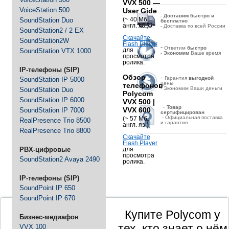
VVX 500 —
VoiceStation 500
User Gide
-
Д
оставим быстро и
(~ 40 Мб,
SoundStation Duo
бесплатно
англ. яз.)
- Доставка по всей России
SoundStation2 / 2 EX
Скачайте
SoundStation2W
Flash Player
-
Ответим
быстро
для
SoundStation VTX 1000
-
Экономим
Ваше время
просмотра
ролика.
IP-телефоны (SIP)
Обзор
-
Гарантия
выгодной
SoundStation IP 5000
цены
телефонов
- Экономим Ваши деньги
SoundStation Duo
Polycom
SoundStation IP 6000
VVX 500 |
-
Товар
VVX 600
SoundStation IP 7000
сертифицирован
- Официальная поставка
(~ 57 Мб,
RealPresence Trio 8500
и гарантия
англ. яз.)
RealPresence Trio 8800
Скачайте
Flash Player
PBX-цифровые
для
просмотра
SoundStation2 Avaya 2490
ролика.
IP-телефоны (SIP)
SoundPoint IP 650
SoundPoint IP 670
Купите Polycom у
Бизнес-медиафон
тех, кто знает о нём
VVX 100