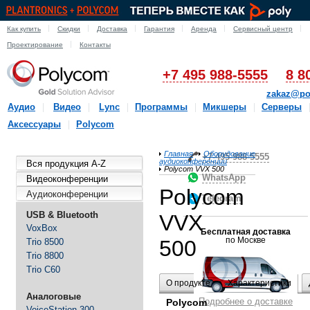
Как купить
Скидки
Доставка
Гарантия
Аренда
Сервисный центр
Проектирование
Контакты
+7 495 988-5555
8 8
zakaz@po
Аудио
Видео
Lync
Программы
Микшеры
Серверы
Аксессуары
Polycom
Главная
Оборудование
+7-495-988-5555
аудиоконференции
Вся продукция A-Z
Polycom VVX 500
WhatsApp
Видеоконференции
Polycom
Аудиоконференции
Telegram
USB & Bluetooth
VVX
VoxBox
Бесплатная доставка
по Москве
500
Trio 8500
Trio 8800
Trio C60
О продукте
Характеристики
Аналоговые
Подробнее о доставке
Polycom
VoiceStation 300