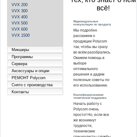
VVX 200
всё!
VVX 300
VVX 400
Индивидуальные
VVX 500
консультации по продукту
VVX 600
Мы подробно
VVX 1500
расскажем о
продукции Polycom
так, чтобы вы сразу
Микшеры
во всём разобрались.
Программы
Окажем помощь в
выборе
Сервера
оптимального
Аксессуары и опции
решения и дадим
РЕМОНТ Polycom
полезные советы по
Снято с производства
его использованию.
Контакты
Квалифицированная
техническая поддержка
Начать работу с
Polycom очень
просто! Но, если все
же возникнут
трудности,
технические
специалисты службы