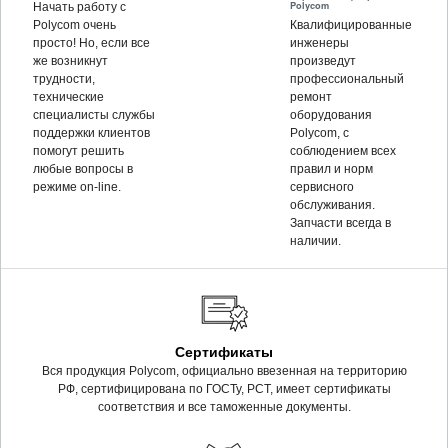
Polycom
Начать работу с
Polycom очень
Квалифицированные
просто! Но, если все
инженеры
же возникнут
произведут
трудности,
профессиональный
технические
ремонт
специалисты службы
оборудования
поддержки клиентов
Polycom, c
помогут решить
соблюдением всех
любые вопросы в
правил и норм
режиме on-line.
сервисного
обслуживания.
Запчасти всегда в
наличии.
Сертификаты
Вся продукция Polycom, официально ввезенная на территорию
РФ, сертифицирована по ГОСТу, РСТ, имеет сертификаты
соответствия и все таможенные документы.