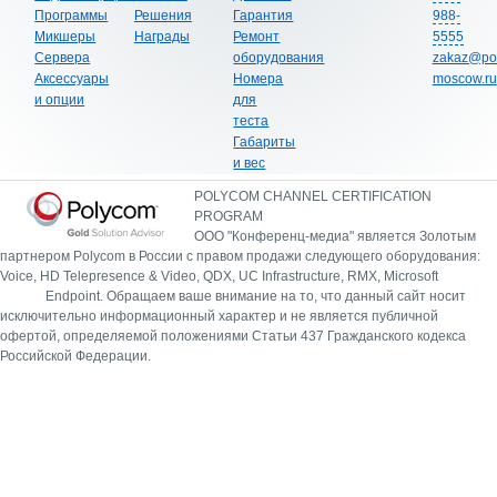
Программы
Решения
Гарантия
988-
Микшеры
Награды
Ремонт
5555
Сервера
оборудования
zakaz@po
Аксессуары
Номера
moscow.ru
и опции
для
теста
Габариты
и вес
POLYCOM CHANNEL CERTIFICATION
PROGRAM
ООО "Конференц-медиа" является Золотым
партнером Polycom в России с правом продажи следующего оборудования:
Voice, HD Telepresence & Video, QDX, UC Infrastructure, RMX, Microsoft
Endpoint.
Обращаем ваше внимание на то, что данный сайт носит
исключительно информационный характер и не является публичной
офертой, определяемой положениями Статьи 437 Гражданского кодекса
Российской Федерации.