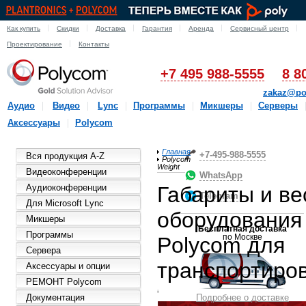
Как купить
Скидки
Доставка
Гарантия
Аренда
Сервисный центр
Проектирование
Контакты
+7 495 988-5555
8 8
zakaz@po
Аудио
Видео
Lync
Программы
Микшеры
Серверы
Аксессуары
Polycom
Главная
+7-495-988-5555
Вся продукция A-Z
Polycom
Weight
Видеоконференции
WhatsApp
Аудиоконференции
Габариты и ве
Telegram
Для Microsoft Lync
оборудования
Микшеры
Бесплатная доставка
Программы
по Москве
Polycom для
Сервера
транспортиро
Аксессуары и опции
РЕМОНТ Polycom
Документация
Подробнее о доставке