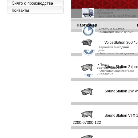
Снято с производства
-
Д
оставим быстро и
Контакты
бесплатно
- Доставка по всей России
Партномер
-
Ответим
быстро
-
Экономим
Ваше время
VoiceStation 300 / 
-
Гарантия
выгодной
цены
- Экономим Ваши деньги
-
Товар
SoundStation 2 (вс
сертифицирован
- Официальная поставка
и гарантия
SoundStation 2W, Av
SoundStation VTX 1
2200-07300-122