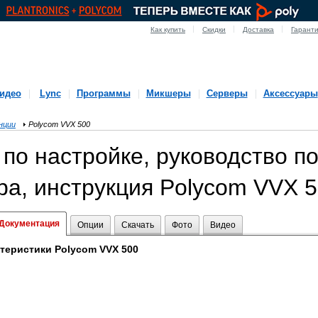
Как купить
Скидки
Доставка
Гарант
идео
Lync
Программы
Микшеры
Серверы
Аксессуары
нции
Polycom VVX 500
по настройке, руководство п
а, инструкция Polycom VVX 
Документация
Опции
Скачать
Фото
Видео
ктеристики Polycom VVX 500