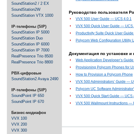
SoundStation2 / 2 EX
SoundStation2W
Руководство пользователя Po
SoundStation VTX 1000
VVX 500 User Guide — UCS 4.0.1
VVX 500 Quick User Guide — UCS 
IP-телефоны (SIP)
SoundStation IP 5000
Productivity Suite Quick User Guid
SoundStation Duo
Polycom Web Configuration Utility
SoundStation IP 6000
SoundStation IP 7000
Документация по установке и 
RealPresence Trio 8500
Web Application Developer’s Guid
RealPresence Trio 8800
Provisioning Polycom Phones for Us
PBX-цифровые
How to Provision a Polycom Phone
SoundStation2 Avaya 2490
VVX 500 Administrators’ Guide — U
Polycom UC Software Administrator
IP-телефоны (SIP)
SoundPoint IP 650
VVX 500 Quick Start Guide — UCS 
SoundPoint IP 670
VVX 500 Wallmount Instructions — 
Бизнес-медиафон
VVX 100
VVX 200
VVX 300