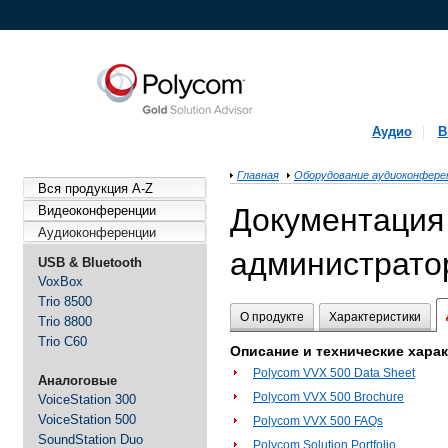
Аудио
В
Главная
Оборудование аудиоконфере
Вся продукция A-Z
Документация 
Видеоконференции
Аудиоконференции
администратор
USB & Bluetooth
VoxBox
Trio 8500
О продукте
Характеристики
Trio 8800
Trio C60
Описание и технические хара
Polycom VVX 500 Data Sheet
Аналоговые
Polycom VVX 500 Brochure
VoiceStation 300
VoiceStation 500
Polycom VVX 500 FAQs
SoundStation Duo
Polycom Solution Portfolio