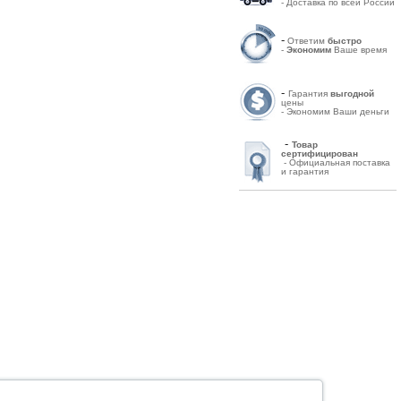
- Доставка по всей России
-
Ответим
быстро
-
Экономим
Ваше время
-
Гарантия
выгодной
цены
- Экономим Ваши деньги
-
Товар
сертифицирован
- Официальная поставка
и гарантия