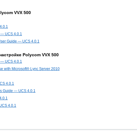
lycom VVX 500
4.0.1
e — UCS 4.0.1
 User Guide — UCS 4.0.1
настройке Polycom VVX 500
e — UCS 4.0.1
e with Microsoft® Lync Server 2010
CS 4.0.1
's Guide — UCS 4.0.1
4.0.1
UCS 4.0.1