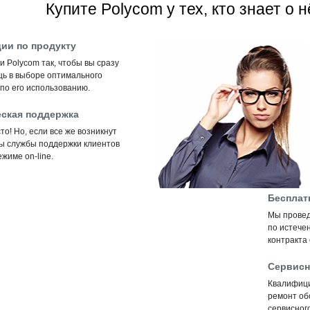
Купите Polycom у тех, кто знает о н
ии по продукту
 Polycom так, чтобы вы сразу
щь в выборе оптимального
по его использованию.
ская поддержка
то! Но, если все же возникнут
ты службы поддержки клиентов
жиме on-line.
Бесплат
Мы провед
по истечен
контракта
Сервисн
Квалифиц
ремонт об
сервисного