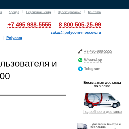
ия
Аренда
Сервисный центр
Проектирование
Контакты
+7 495 988-5555
8 800 505-25-99
zakaz@polycom-moscow.ru
Polycom
+7-495-988-5555
WhatsApp
ользователя и
Telegram
500
Бесплатная доставка
по Москве
Подробнее о доставке
-
Д
оставим быстро и
бесплатно