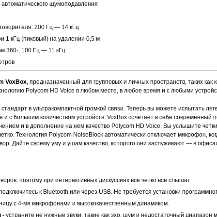
я автоматического шумоподавления
говорителя: 200 Гц — 14 кГц
и 1 кГц (пиковый) на удалении 0,5 м
м 360◦, 100 Гц — 11 кГц
етров
m VoxBox
, предназначенный для групповых и личных пространств, таких как
нологию Polycom HD Voice в любом месте, в любое время и с любыми устройс
 стандарт в ультракомпактной громкой связи. Теперь вы можете испытать ле
мя и с большим количеством устройств. VoxBox сочетает в себе современный
ением и в дополнение на нем качество Polycom HD Voice. Вы услышите четки
етко. Технология Polycom NoiseBlock автоматически отключает микрофон, ког
вор. Дайте своему уму и ушам качество, которого они заслуживают — в офисах 
воров, поэтому при интерактивных дискуссиях все четко все слышат
подключитесь к Bluetooth или через USB. Не требуется установки программно
зницу с 4-мя микрофонами и высококачественным динамиком.
 -
устраните не нужные звуки, такие как эхо, шум и недостаточный диапазон 