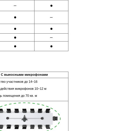
–
●
●
–
●
●
●
–
●
●
С выносными микрофонами
тво участников до 14–16
 действия микрофонов 10–12 м
ь помещения до 70 кв. м