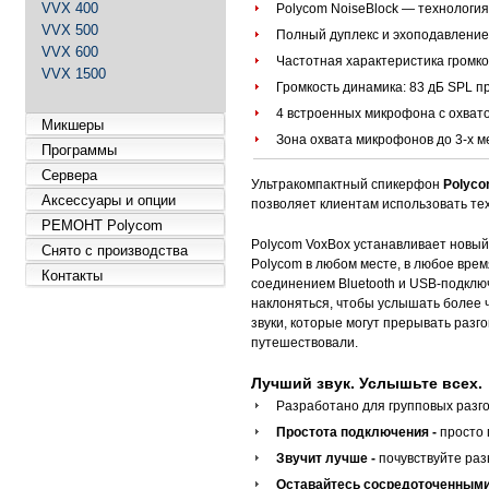
VVX 400
Polycom NoiseBlock — технологи
VVX 500
Полный дуплекс и эхоподавление
VVX 600
Частотная характеристика громко
VVX 1500
Громкость динамика: 83 дБ SPL пр
4 встроенных микрофона с охвато
Микшеры
Зона охвата микрофонов до 3-х м
Программы
Сервера
Ультракомпактный спикерфон
Polyco
Аксессуары и опции
позволяет клиентам использовать тех
РЕМОНТ Polycom
Polycom VoxBox устанавливает новый
Снято с производства
Polycom в любом месте, в любое вре
Контакты
соединением Bluetooth и USB-подключ
наклоняться, чтобы услышать более ч
звуки, которые могут прерывать разго
путешествовали.
Лучший звук. Услышьте всех.
Разработано для групповых разго
Простота подключения -
просто 
Звучит лучше -
почувствуйте ра
Оставайтесь сосредоточенными