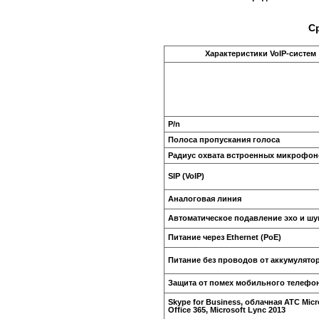
С
Характеристики VoIP-систем
P/n
Полоса пропускания голоса
Радиус охвата встроенных микрофо
SIP (VoIP)
Аналоговая линия
Автоматическое подавление эхо и шу
Питание через Ethernet (PoE)
Питание без проводов от аккумулято
Защита от помех мобильного телефо
Skype for Business, облачная АТС Micr
Office 365, Microsoft Lync 2013