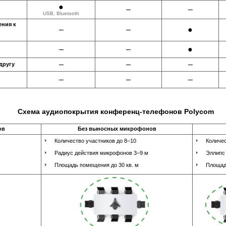
●
–
–
USB, Bluetooth
ения к
–
–
●
–
–
●
–
–
–
другу
–
–
–
Схема аудиопокрытия конференц-телефонов Polycom
ов
Без выносных микрофонов
Количество участников до 8–10
Количес
Радиус действия микрофонов 3–9 м
Эллипс
Площадь помещения до 30 кв. м
Площад