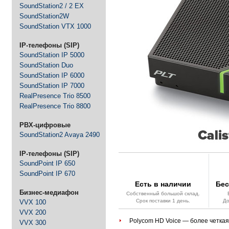
SoundStation2 / 2 EX
SoundStation2W
SoundStation VTX 1000
IP-телефоны (SIP)
SoundStation IP 5000
SoundStation Duo
SoundStation IP 6000
SoundStation IP 7000
RealPresence Trio 8500
RealPresence Trio 8800
PBX-цифровые
SoundStation2 Avaya 2490
IP-телефоны (SIP)
SoundPoint IP 650
SoundPoint IP 670
Есть в наличии
Бес
Бизнес-медиафон
Собственный большой склад.
Срок поставки 1 день.
До
VVX 100
VVX 200
Polycom HD Voice — более четкая
VVX 300