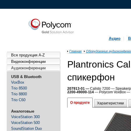
Аудио
В
Главная
Оборудование аудиоконфере
Вся продукция A-Z
Plantronics Ca
Видеоконференции
Аудиоконференции
cпикерфон
USB & Bluetooth
VoxBox
Trio 8500
207913-01 —
Calisto 7200 — Speakerph
2200-49000-114
— Polycom VoxBox — Sp
Trio 8800
Trio C60
О продукте
Характеристики
Аналоговые
VoiceStation 300
VoiceStation 500
SoundStation Duo