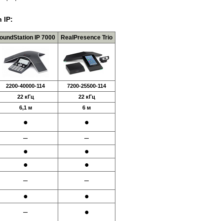
 IP:
oundStation IP 7000
RealPresence Trio
2200-40000-114
7200-25500-114
22 кГц
22 кГц
6,1 м
6 м
●
●
–
–
●
●
●
●
–
–
●
●
–
●