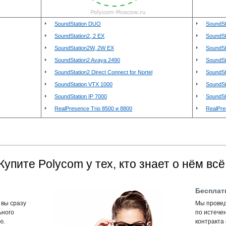
SoundStation DUO
SoundS
SoundStation2, 2 EX
SoundSt
SoundStation2W, 2W EX
SoundSt
SoundStation2 Avaya 2490
SoundSt
SoundStation2 Direct Connect for Nortel
SoundSta
SoundStation VTX 1000
SoundSt
SoundStation IP 7000
SoundSt
RealPresence Trio 8500 и 8800
RealPre
Купите Polycom у тех, кто знает о нём всё
Бесплат
 вы сразу
Мы провед
ьного
по истечен
ю.
контракта