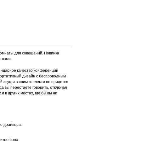
 комнаты для совещаний. Новинка
твами.
гендарное качество конференций
 портативный дизайн с беспроводным
й звук, и вашим коллегам не придется
да вы перестаете говорить, отключая
и в других местах, где бы вы ни
го драйвера.
микрофона.