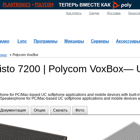
Как купить
Скидки
Доставка
Гарант
идео
Lync
Программы
Микшеры
Серверы
Аксессуары
нции
Polycom VoxBox
listo 7200 | Polycom VoxBox— 
one for PC/Mac-based UC softphone applications and mobile devices with built-i
eakerphone for PC/Mac-based UC softphone applications and mobile devices with
Документация
Опции
Скачать
Фото