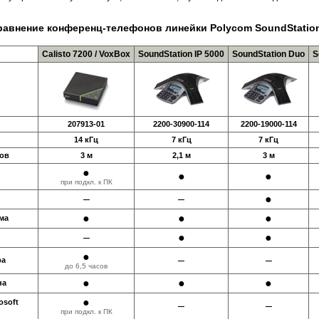
равнение конференц-телефонов линейки Polycom SoundStation
Calisto 7200 / VoxBox
SoundStation IP 5000
SoundStation Duo
S
207913-01
2200-30900-114
2200-19000-114
14 кГц
7 кГц
7 кГц
нов
3 м
2,1 м
3 м
●
●
●
при подкл. к ПК
–
–
●
●
●
●
ма
–
●
●
●
–
–
ра
до 6,5 часов
●
●
●
на
●
osoft
–
–
при подкл. к ПК