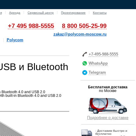
ия
Аренда
Сервисный центр
Проектирование
Контакты
+7 495 988-5555
8 800 505-25-99
zakaz@polycom-moscow.ru
Polycom
+7-495-988-5555
WhatsApp
USB и Bluetooth
Telegram
Бесплатная доставка
по Москве
n Bluetooth 4.0 and USB 2.0
 built-in Bluetooth 4.0 and USB 2.0
Подробнее о доставке
-
Д
оставим быстро и
бесплатно