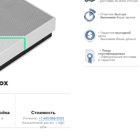
- Доставка по всей России
-
Ответим
быстро
-
Экономим
Ваше время
-
Гарантия
выгодной
цены
- Экономим Ваши деньги
-
Товар
сертифицирован
- Официальная поставка
и гарантия
ойка
Стоимость
 и
Уточните:
+7-495-988-5555
Безналичный расчет, с НДС
22%