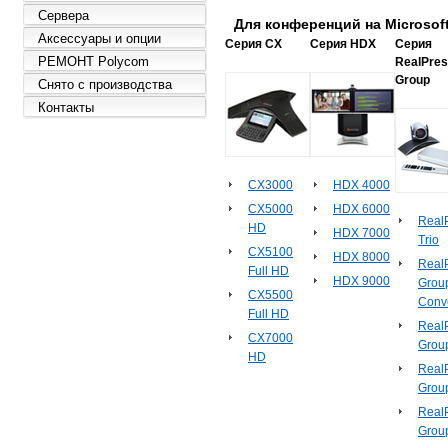
Сервера
Для конференций на Microsof
Аксессуары и опции
Серия CX
Серия HDX
Серия
РЕМОНТ Polycom
RealPre
Group
Снято с производства
Контакты
CX3000
HDX 4000
CX5000
HDX 6000
Real
HD
HDX 7000
Trio
CX5100
HDX 8000
Real
Full HD
HDX 9000
Grou
CX5500
Conv
Full HD
Real
CX7000
Grou
HD
Real
Grou
Real
Grou