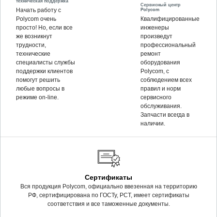
техническая поддержка
Сервисный центр
Polycom
Начать работу с
Polycom очень
Квалифицированные
просто! Но, если все
инженеры
же возникнут
произведут
трудности,
профессиональный
технические
ремонт
специалисты службы
оборудования
поддержки клиентов
Polycom, c
помогут решить
соблюдением всех
любые вопросы в
правил и норм
режиме on-line.
сервисного
обслуживания.
Запчасти всегда в
наличии.
Сертификаты
Вся продукция Polycom, официально ввезенная на территорию
РФ, сертифицирована по ГОСТу, РСТ, имеет сертификаты
соответствия и все таможенные документы.