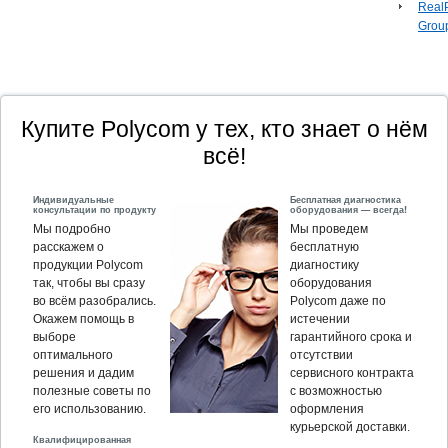
Real
Grou
Купите Polycom у тех, кто знает о нём
всё!
Индивидуальные
Бесплатная диагностика
консультации по продукту
оборудования — всегда!
Мы подробно
Мы проведем
расскажем о
бесплатную
продукции Polycom
диагностику
так, чтобы вы сразу
оборудования
во всём разобрались.
Polycom даже по
Окажем помощь в
истечении
выборе
гарантийного срока и
оптимального
отсутствии
решения и дадим
сервисного контракта
полезные советы по
с возможностью
его использованию.
оформления
курьерской доставки.
Квалифицированная