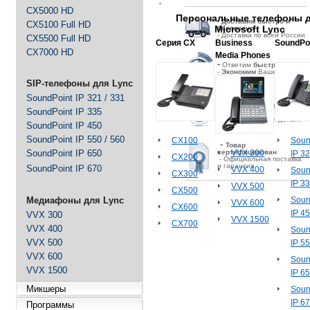
CX5000 HD
Персональные телефоны 
-
Д
оставим быстро и
CX5100 Full HD
Microsoft Lync
бесплатно
- Доставка по всей России
CX5500 Full HD
Серия CX
Business
SoundPoi
CX7000 HD
Media Phones
-
Ответим
быстро
-
Экономим
Ваше время
SIP-телефоны для Lync
SoundPoint IP 321 / 331
-
Гарантия
выгодной
SoundPoint IP 335
цены
- Экономим Ваши деньги
SoundPoint IP 450
SoundPoint IP 550 / 560
CX100
Soun
-
Товар
VVX 300
SoundPoint IP 650
сертифицирован
IP 32
CX200
- Официальная поставка
и гарантия
SoundPoint IP 670
VVX 400
Soun
CX300
IP 3
VVX 500
CX500
Soun
Медиафоны для Lync
VVX 600
CX600
IP 4
VVX 300
VVX 1500
CX700
VVX 400
Soun
VVX 500
IP 55
VVX 600
Soun
VVX 1500
IP 6
Микшеры
Soun
IP 6
Программы