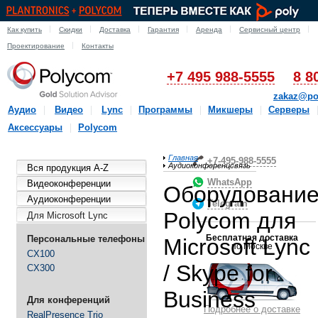
Как купить
Скидки
Доставка
Гарантия
Аренда
Сервисный центр
Проектирование
Контакты
+7 495 988-5555
8 8
zakaz@po
Аудио
Видео
Lync
Программы
Микшеры
Серверы
Аксессуары
Polycom
Главная
+7-495-988-5555
Аудиоконференцсвязь
Вся продукция A-Z
WhatsApp
Видеоконференции
Оборудовани
Аудиоконференции
Telegram
Polycom для
Для Microsoft Lync
Бесплатная доставка
Персональные телефоны
Microsoft Lync
по Москве
CX100
/ Skype for
CX300
Business
Для конференций
Подробнее о доставке
RealPresence Trio