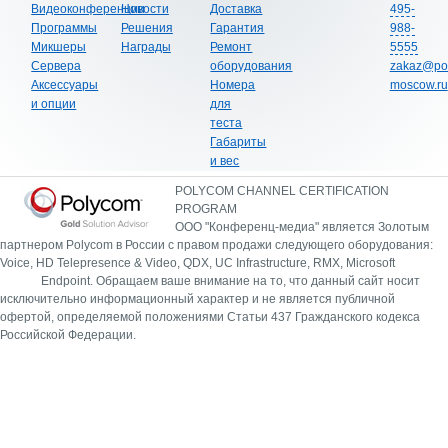
Видеоконференции
Новости
Доставка
495-
Программы
Решения
Гарантия
988-
Микшеры
Награды
Ремонт
5555
Сервера
оборудования
zakaz@po
Аксессуары
Номера
moscow.ru
и опции
для
теста
Габариты
и вес
POLYCOM CHANNEL CERTIFICATION
PROGRAM
ООО "Конференц-медиа" является Золотым
партнером Polycom в России с правом продажи следующего оборудования:
Voice, HD Telepresence & Video, QDX, UC Infrastructure, RMX, Microsoft
Endpoint.
Обращаем ваше внимание на то, что данный сайт носит
исключительно информационный характер и не является публичной
офертой, определяемой положениями Статьи 437 Гражданского кодекса
Российской Федерации.