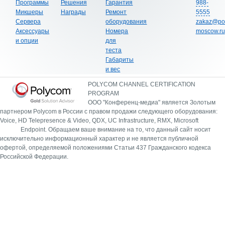
Программы
Решения
Гарантия
988-
Микшеры
Награды
Ремонт
5555
Сервера
оборудования
zakaz@po
Аксессуары
Номера
moscow.ru
и опции
для
теста
Габариты
и вес
POLYCOM CHANNEL CERTIFICATION
PROGRAM
ООО "Конференц-медиа" является Золотым
партнером Polycom в России с правом продажи следующего оборудования:
Voice, HD Telepresence & Video, QDX, UC Infrastructure, RMX, Microsoft
Endpoint.
Обращаем ваше внимание на то, что данный сайт носит
исключительно информационный характер и не является публичной
офертой, определяемой положениями Статьи 437 Гражданского кодекса
Российской Федерации.