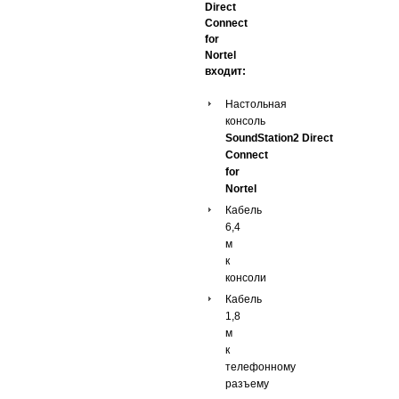
Direct
Connect
for
Nortel
входит:
Настольная
консоль
SoundStation2 Direct
Connect
for
Nortel
Кабель
6,4
м
к
консоли
Кабель
1
,
8
м
к
телефонному
разъему