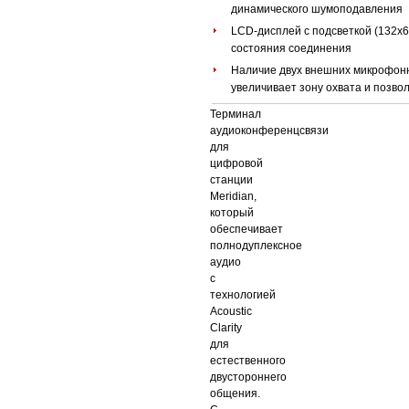
динамического шумоподавления
LCD-дисплей с подсветкой (132х
состояния соединения
Наличие двух внешних микрофон
увеличивает зону охвата и позво
Терминал
аудиоконференцсвязи
для
цифровой
станции
Meridian,
который
обеспечивает
полнодуплексное
аудио
с
технологией
Acoustic
Clarity
для
естественного
двустороннего
общения.