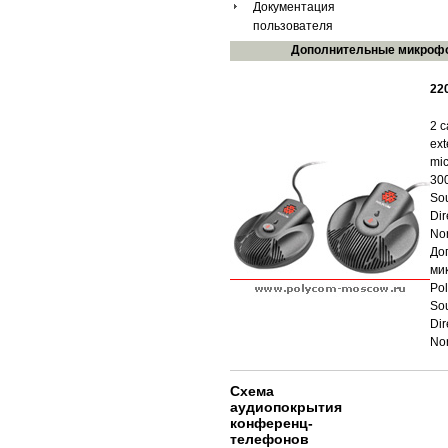
Документация
пользователя
Дополнительные микроф
22
2 c
ext
mi
30
So
Dir
Nor
До
ми
Po
So
Dir
Nor
Схема
аудиопокрытия
конференц-
телефонов