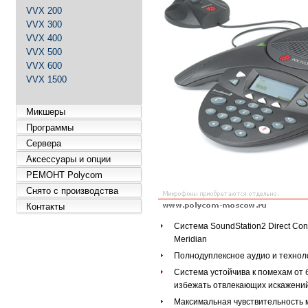
VVX 200
VVX 300
VVX 400
VVX 500
VVX 600
VVX 1500
Микшеры
Программы
Сервера
Аксессуары и опции
РЕМОНТ Polycom
Снято с производства
Контакты
Система SoundStation2 Direct Con
Meridian
Полнодуплексное аудио и техноло
Система устойчива к помехам от 
избежать отвлекающих искажений
Максимальная чувствительность 