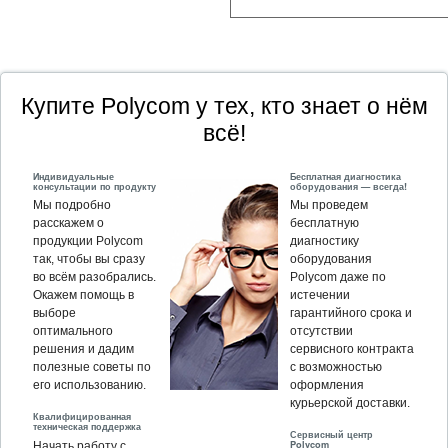
Купите Polycom у тех, кто знает о нём
всё!
Индивидуальные
Бесплатная диагностика
консультации по продукту
оборудования — всегда!
Мы подробно
Мы проведем
расскажем о
бесплатную
продукции Polycom
диагностику
так, чтобы вы сразу
оборудования
во всём разобрались.
Polycom даже по
Окажем помощь в
истечении
выборе
гарантийного срока и
оптимального
отсутствии
решения и дадим
сервисного контракта
полезные советы по
с возможностью
его использованию.
оформления
курьерской доставки.
Квалифицированная
техническая поддержка
Сервисный центр
Polycom
Начать работу с