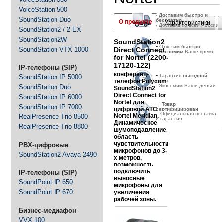
VoiceStation 500
-
Д
оставим быстро и
SoundStation Duo
бесплатно
О продукте
Характеристики
- Доставка по всей России
SoundStation2 / 2 EX
SoundStation2W
SoundStation2
-
Ответим
быстро
SoundStation VTX 1000
Direct Connect
-
Экономим
Ваше время
for Nortel (2200-
17120-122)
IP-телефоны (SIP)
конференц-
-
Гарантия
выгодной
SoundStation IP 5000
телефон
Polycom
цены
- Экономим Ваши деньги
SoundStation Duo
SoundStation2
Direct Connect for
SoundStation IP 6000
Nortel
для
-
Товар
SoundStation IP 7000
цифровой
АТС
сертифицирован
- Официальная поставка
Nortel Meridian
.
RealPresence Trio 8500
и гарантия
Динамическое
RealPresence Trio 8800
шумоподавление,
область
чувствительности
PBX-цифровые
микрофонов до 3-
SoundStation2 Avaya 2490
х метров,
возможность
подключить
IP-телефоны (SIP)
выносные
SoundPoint IP 650
микрофоны для
SoundPoint IP 670
увеличения
рабочей зоны.
Бизнес-медиафон
VVX 100