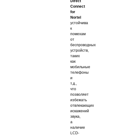
Direct
Connect
for
Nortel
устойчива
к
помехам
от
беспроводных
устройств,
таких
как
мобильные
телефоны
и
т.д.,
что
позволяет
избежать
отвлекающих
искажений
звука,
а
наличие
LCD-