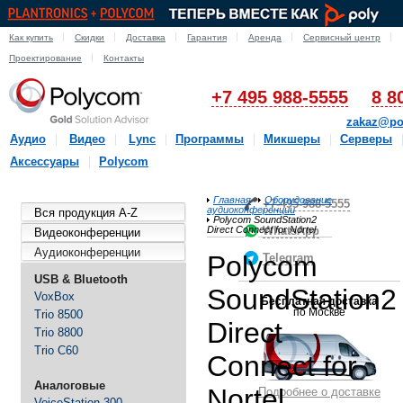
Как купить
Скидки
Доставка
Гарантия
Аренда
Сервисный центр
Проектирование
Контакты
+7 495 988-5555
8 8
zakaz@po
Аудио
Видео
Lync
Программы
Микшеры
Серверы
Аксессуары
Polycom
Главная
Оборудование
+7-495-988-5555
аудиоконференции
Вся продукция A-Z
Polycom SoundStation2
Direct Connect for Nortel
WhatsApp
Видеоконференции
Аудиоконференции
Polycom
Telegram
USB & Bluetooth
SoundStation2
VoxBox
Бесплатная доставка
по Москве
Trio 8500
Direct
Trio 8800
Trio C60
Connect for
Аналоговые
Nortel
Подробнее о доставке
VoiceStation 300