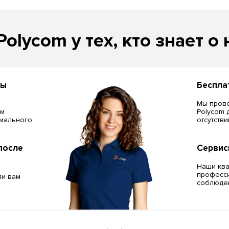
Polycom у тех, кто знает о 
сы
Беспла
Мы прове
ём
Polycom 
мального
отсутств
после
Сервис
Наши кв
професси
ли вам
соблюден