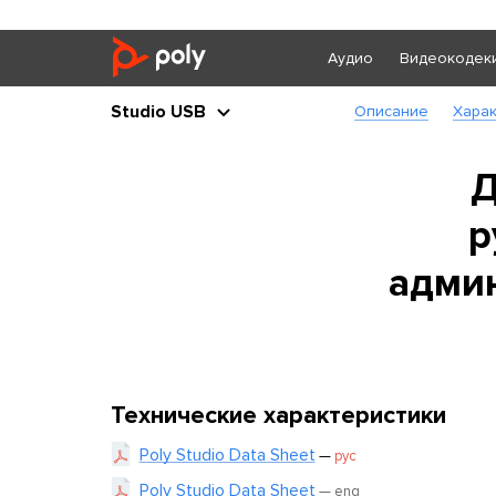
Аудио
Видеокодек
Studio USB
Описание
Харак
Д
р
админ
Технические характеристики
Poly Studio Data Sheet
—
рус
Poly Studio Data Sheet
— eng