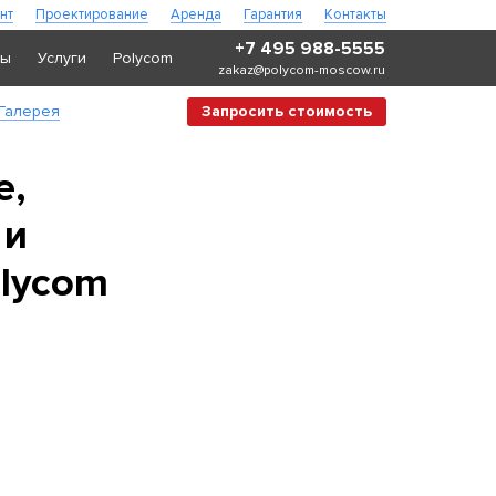
нт
Проектирование
Аренда
Гарантия
Контакты
+7 495 988-5555
ры
Услуги
Polycom
zakaz@polycom-moscow.ru
Галерея
Запросить стоимость
е,
 и
olycom