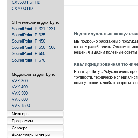
CX5500 Full HD
CX7000 HD
SIP-телефоны для Lync
SoundPoint IP 321 / 331
Индивидуальные консультац
SoundPoint IP 335
SoundPoint IP 450
Мы подробно расскажем о продукции
во всём разобрались. Окажем помо
SoundPoint IP 550 / 560
решения и дадим полезные советы 
SoundPoint IP 650
SoundPoint IP 670
Квалифицированная техниче
Начать работу с Polycom очень прос
Медиафоны для Lync
трудности, технические специалис
VVX 300
помогут решить любые вопросы в ре
VVX 400
VVX 500
VVX 600
VVX 1500
Микшеры
Программы
Сервера
Аксессуары и опции