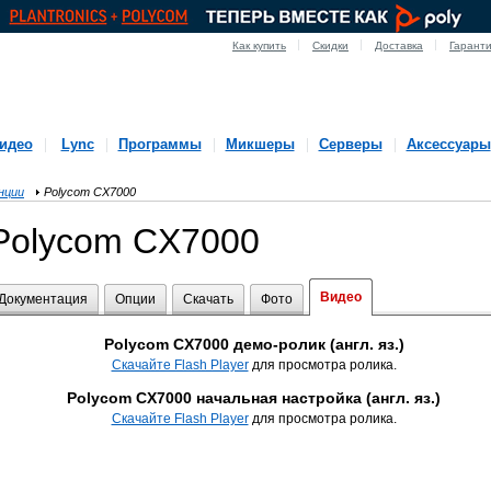
Как купить
Скидки
Доставка
Гарант
идео
Lync
Программы
Микшеры
Серверы
Аксессуары
нции
Polycom CX7000
Polycom CX7000
Видео
Документация
Опции
Скачать
Фото
Polycom CX7000 демо-ролик (англ. яз.)
Скачайте Flash Player
для просмотра ролика.
Polycom CX7000 начальная настройка (англ. яз.)
Скачайте Flash Player
для просмотра ролика.