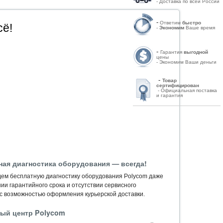
- Доставка по всей России
-
Ответим
быстро
сё!
-
Экономим
Ваше время
-
Гарантия
выгодной
цены
- Экономим Ваши деньги
-
Товар
сертифицирован
- Официальная поставка
и гарантия
ная диагностика оборудования — всегда!
ем бесплатную диагностику оборудования Polycom даже
ии гарантийного срока и отсутствии сервисного
 с возможностью оформления курьерской доставки.
ый центр Polycom