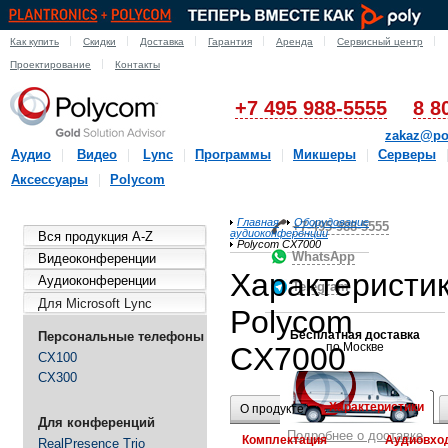
Как купить
Скидки
Доставка
Гарантия
Аренда
Сервисный центр
Проектирование
Контакты
+7 495 988-5555
8 8
zakaz@po
Аудио
Видео
Lync
Программы
Микшеры
Серверы
Аксессуары
Polycom
Главная
Оборудование
+7-495-988-5555
аудиоконференции
Вся продукция A-Z
Polycom CX7000
WhatsApp
Видеоконференции
Характеристи
Аудиоконференции
Telegram
Для Microsoft Lync
Polycom
Бесплатная доставка
Персональные телефоны
по Москве
CX7000
CX100
CX300
Характеристики
О продукте
Для конференций
Подробнее о доставке
Комплектация
Аудиовхо
RealPresence Trio