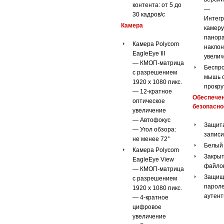
контента: от 5 до
—
30 кадров/с
Интегр
Камера
камеру
панор
Камера Polycom
наклон
EagleEye III
увели
— КМОП-матрица
Беспр
с разрешением
мышь с
1920 x 1080 пикс.
прокру
— 12-кратное
Обеспече
оптическое
безопасно
увеличение
— Автофокус
Защита
— Угол обзора:
записи
не менее 72°
Белый 
Камера Polycom
Закрыт
EagleEye View
файло
— КМОП-матрица
Защищ
с разрешением
парол
1920 x 1080 пикс.
аутен
— 4-кратное
цифровое
увеличение