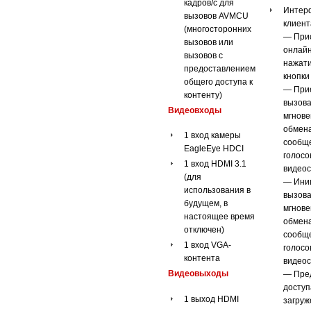
кадров/с для
Интерф
вызовов AVMCU
клиент
(многосторонних
— При
вызовов или
онлай
вызовов с
нажат
предоставлением
кнопки
общего доступа к
— Прие
контенту)
вызова
Видеовходы
мгнове
обмен
1 вход камеры
сообщ
EagleEye HDCI
голосо
1 вход HDMI 3.1
видеос
(для
— Иниц
использования в
вызова
будущем, в
мгнове
настоящее время
обмен
отключен)
сообщ
1 вход VGA-
голосо
контента
видеос
Видеовыходы
— Пре
доступ
1 выход HDMI
загруж