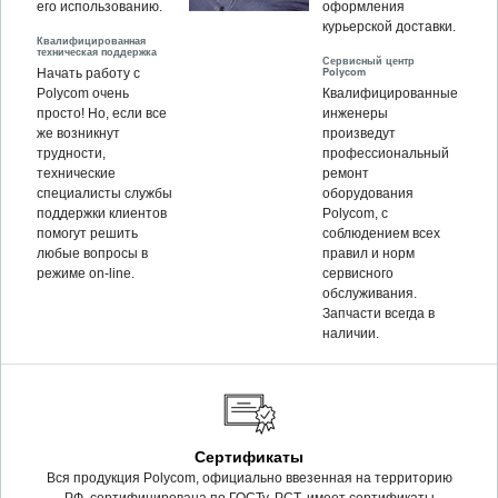
его использованию.
оформления
курьерской доставки.
Квалифицированная
техническая поддержка
Сервисный центр
Polycom
Начать работу с
Polycom очень
Квалифицированные
просто! Но, если все
инженеры
же возникнут
произведут
трудности,
профессиональный
технические
ремонт
специалисты службы
оборудования
поддержки клиентов
Polycom, c
помогут решить
соблюдением всех
любые вопросы в
правил и норм
режиме on-line.
сервисного
обслуживания.
Запчасти всегда в
наличии.
Сертификаты
Вся продукция Polycom, официально ввезенная на территорию
РФ, сертифицирована по ГОСТу, РСТ, имеет сертификаты