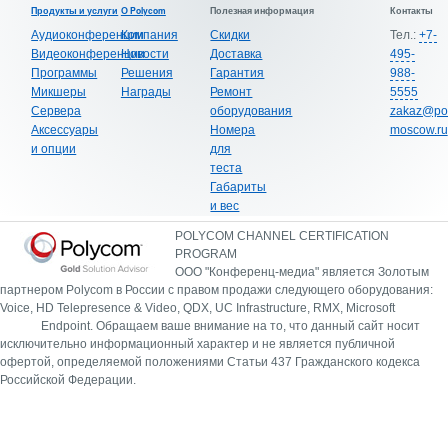
Продукты и услуги
О Polycom
Полезная информация
Контакты
Аудиоконференции
Компания
Скидки
Тел.:
+7-
Видеоконференции
Новости
Доставка
495-
Программы
Решения
Гарантия
988-
Микшеры
Награды
Ремонт
5555
Сервера
оборудования
zakaz@po
Аксессуары
Номера
moscow.ru
и опции
для
теста
Габариты
и вес
POLYCOM CHANNEL CERTIFICATION
PROGRAM
ООО "Конференц-медиа" является Золотым
партнером Polycom в России с правом продажи следующего оборудования:
Voice, HD Telepresence & Video, QDX, UC Infrastructure, RMX, Microsoft
Endpoint.
Обращаем ваше внимание на то, что данный сайт носит
исключительно информационный характер и не является публичной
офертой, определяемой положениями Статьи 437 Гражданского кодекса
Российской Федерации.