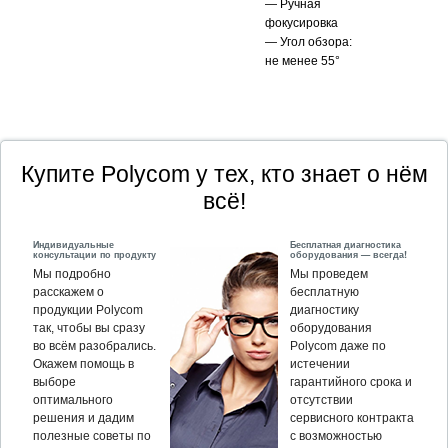
— Ручная
фокусировка
— Угол обзора:
не менее 55°
Купите Polycom у тех, кто знает о нём
всё!
Индивидуальные
Бесплатная диагностика
консультации по продукту
оборудования — всегда!
Мы подробно
Мы проведем
расскажем о
бесплатную
продукции Polycom
диагностику
так, чтобы вы сразу
оборудования
во всём разобрались.
Polycom даже по
Окажем помощь в
истечении
выборе
гарантийного срока и
оптимального
отсутствии
решения и дадим
сервисного контракта
полезные советы по
с возможностью