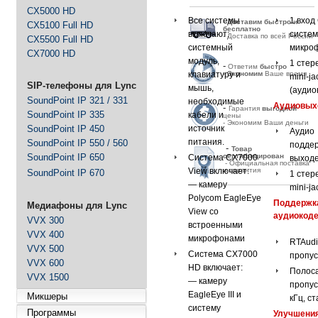
CX5000 HD
Все системы
1 вход
-
Д
оставим быстро и
CX5100 Full HD
бесплатно
включают:
систе
- Доставка по всей России
CX5500 Full HD
системный
микро
CX7000 HD
модуль,
1 стер
-
Ответим
быстро
клавиатуру и
-
Экономим
Ваше время
mini-ja
SIP-телефоны для Lync
мышь,
(аудио
SoundPoint IP 321 / 331
необходимые
Аудиовы
-
Гарантия
выгодной
SoundPoint IP 335
кабели и
цены
- Экономим Ваши деньги
источник
SoundPoint IP 450
Аудио
питания.
SoundPoint IP 550 / 560
поддер
-
Товар
SoundPoint IP 650
сертифицирован
Система CX7000
выход
- Официальная поставка
View включает:
и гарантия
SoundPoint IP 670
1 стер
— камеру
mini-ja
Polycom EagleEye
Поддержк
Медиафоны для Lync
View со
аудиокоде
VVX 300
встроенными
VVX 400
микрофонами
RTAudi
VVX 500
Система CX7000
пропус
VVX 600
HD включает:
Полос
VVX 1500
— камеру
пропус
EagleEye III и
Микшеры
кГц, с
систему
Программы
Улучшения