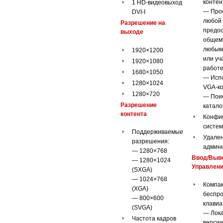
контен
1 HD-видеовыход
— Про
DVI-I
любой 
Разрешение на
предос
выходе
общему
любым
1920×1200
или уч
1920×1080
работе
1680×1050
— Исп
1280×1024
VGA-к
1280×720
— Поис
Разрешение
катало
контента
Конфи
систе
Поддерживаемые
Удале
разрешения:
админ
— 1280×768
Ввод/Выв
— 1280×1024
Управлен
(SXGA)
— 1024×768
Компа
(XGA)
беспр
— 800×600
клавиа
(SVGA)
— Лок
Частота кадров
версии