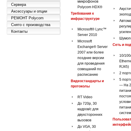
микрофонов
Сервера
Polycom HDX®
Акусти
Аксессуары и опции
Требования к
эхопо
РЕМОНТ Polycom
инфраструктуре
Автома
Снято с производства
регули
Microsoft® Lync™
Контакты
усиле
Server 2010
Шумоп
Microsoft
Сеть и по
Exchange® Server
2007 или более
10/100
поздние версии
Ethern
для проведения
RJ45)
совещаний по
2 порт
расписанию
5 порт
Видеостандарты и
— На 2
протоколы
питани
постоя
RT Video
услови
До 720p, 30
питани
кадров/с для
систем
двухсторонних
Пользова
вызовов
интерфей
До VGA, 30