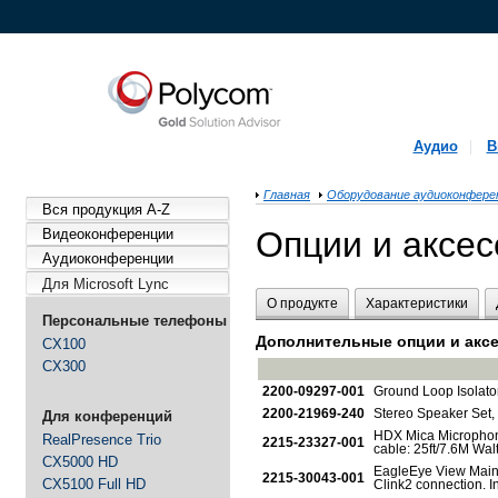
Аудио
В
Главная
Оборудование аудиоконфере
Вся продукция A-Z
Опции и аксе
Видеоконференции
Аудиоконференции
Для Microsoft Lync
О продукте
Характеристики
Персональные телефоны
Дополнительные опции и акс
CX100
CX300
2200-09297-001
Ground Loop Isolator
2200-21969-240
Stereo Speaker Set,
Для конференций
HDX Mica Microphone
RealPresence Trio
2215-23327-001
cable: 25ft/7.6M Walt
CX5000 HD
EagleEye View Main 
2215-30043-001
CX5100 Full HD
Clink2 connection. I