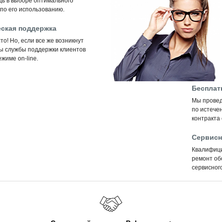
щь в выборе оптимального
по его использованию.
ская поддержка
то! Но, если все же возникнут
ты службы поддержки клиентов
жиме on-line.
Бесплат
Мы провед
по истечен
контракта
Сервисн
Квалифиц
ремонт об
сервисного