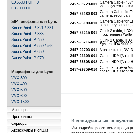
CX5500 Full HD
Camera Cable (457m
2457-09729-001
video systems as ma
CX7000 HD
Camera Cable for Ea
2457-23180-003
camera, secondary H
SIP-телефоны для Lync
Camera Cable for Ea
2457-23180-010
secondary camera, s
SoundPoint IP 321 / 331
CLink 2 cable, HDX 
2457-23215-001
SoundPoint IP 335
input requires Walta
SoundPoint IP 450
CLink 2 Cable, HDX 
2457-23216-001
System.HDX 9000 C-L
SoundPoint IP 550 / 560
2457-23793-001
Monitor cable, DVI-D
SoundPoint IP 650
2457-28808-001
Cable, HDMI(M) to H
SoundPoint IP 670
2457-28808-002
Cable, HDMI(M) to H
Cable, EagleEye Vi
2457-29759-010
codec. HDX secondar
Медиафоны для Lync
VVX 300
VVX 400
VVX 500
VVX 600
VVX 1500
Микшеры
Программы
Индивидуальные консультац
Сервера
Мы подробно расскажем о продукции
Аксессуары и опции