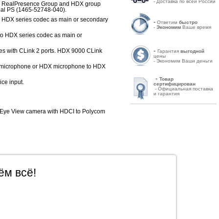
- Доставка по всей России
to RealPresence Group and HDX group
nal PS (1465-52748-040).
 HDX series codec as main or secondary
-
Ответим
быстро
-
Экономим
Ваше время
o HDX series codec as main or
-
ces with CLink 2 ports. HDX 9000 CLink
Гарантия
выгодной
цены
- Экономим Ваши деньги
X microphone or HDX microphone to HDX
-
Товар
ce input.
сертифицирован
- Официальная поставка
и гарантия
eEye View camera with HDCI to Polycom
ём всё!