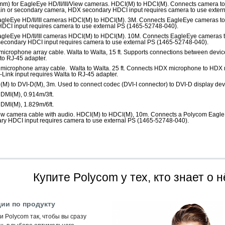
m) for EagleEye HD/II/III/View cameras. HDCI(M) to HDCI(M). Connects camera 
in or secondary camera, HDX secondary HDCI input requires camera to use exter
gleEye HD/II/III cameras HDCI(M) to HDCI(M). 3M. Connects EagleEye cameras to
DCI input requires camera to use external PS (1465-52748-040).
gleEye HD/II/III cameras HDCI(M) to HDCI(M). 10M. Connects EagleEye cameras t
econdary HDCI input requires camera to use external PS (1465-52748-040).
microphone array cable. Walta to Walta, 15 ft. Supports connections between devi
 to RJ-45 adapter.
microphone array cable. Walta to Walta. 25 ft. Connects HDX microphone to HD
ink input requires Walta to RJ-45 adapter.
(M) to DVI-D(M), 3m. Used to connect codec (DVI-I connector) to DVI-D display devi
DMI(M), 0.914m/3ft.
DMI(M), 1.829m/6ft.
ew camera cable with audio. HDCI(M) to HDCI(M), 10m. Connects a Polycom Eagl
y HDCI input requires camera to use external PS (1465-52748-040).
Купите Polycom у тех, кто знает о н
ии по продукту
 Polycom так, чтобы вы сразу