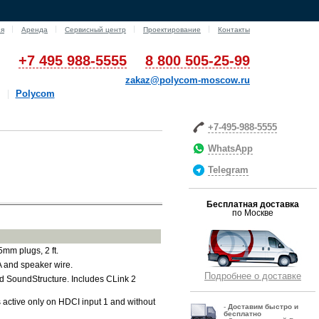
ия
Аренда
Сервисный центр
Проектирование
Контакты
+7 495 988-5555
8 800 505-25-99
zakaz@polycom-moscow.ru
Polycom
+7-495-988-5555
WhatsApp
Telegram
Бесплатная доставка
по Москве
5mm plugs, 2 ft.
A and speaker wire.
Подробнее о доставке
 SoundStructure. Includes CLink 2
ctive only on HDCI input 1 and without
-
Д
оставим быстро и
бесплатно