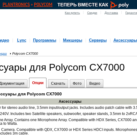
Как купить
Скидки
Доставка
Гарант
идео
Lync
Программы
Микшеры
Серверы
Аксессуары
нции
Polycom CX7000
ссуары для Polycom CX7000
Опции
Документация
Скачать
Фото
Видео
ессуары для Polycom CX7000
Аксессуары
 for stereo audio line, 3.5mm input/output jacks. Includes audio patch cable with 3.
 240V. Includes two Satellite speakers, subwoofer, speaker stands, 3.5mm to 2xRC
 Array. Contains one Microphone Array. Compatible with HDX Series, CX7000 and
a to Walta.
Camera. Compatible with QDX, CX7000 or HDX Series HDCI inputs. Microphones a
ncludes 3m cable.