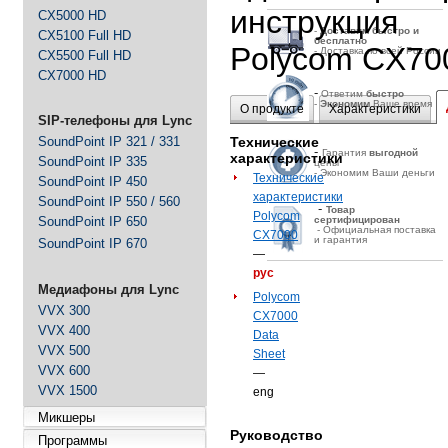
инструкция
CX5000 HD
-
Д
оставим быстро и
CX5100 Full HD
бесплатно
Polycom CX70
- Доставка по всей России
CX5500 Full HD
CX7000 HD
-
Ответим
быстро
-
Экономим
Ваше время
О продукте
Характеристики
SIP-телефоны для Lync
SoundPoint IP 321 / 331
Технические
-
Гарантия
выгодной
характеристики
SoundPoint IP 335
цены
- Экономим Ваши деньги
Технические
SoundPoint IP 450
характеристики
SoundPoint IP 550 / 560
-
Товар
Polycom
SoundPoint IP 650
сертифицирован
- Официальная поставка
CX7000
и гарантия
SoundPoint IP 670
—
рус
Медиафоны для Lync
Polycom
VVX 300
CX7000
VVX 400
Data
VVX 500
Sheet
VVX 600
—
VVX 1500
eng
Микшеры
Руководство
Программы