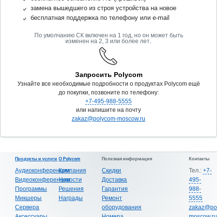
замена вышедшего из строя устройства на новое
бесплатная поддержка по телефону или e-mail
По умолчанию СК включен на 1 год, но он может быть
.
изменен на 2, 3 или более лет
Запросить Polycom
Узнайте все необходимые подробности о продуктах Polycom ещё
до покупки, позвоните по телефону:
+7-495-988-5555
или напишите на почту
zakaz@polycom-moscow.ru
Продукты и услуги
О Polycom
Полезная информация
Контакты
Аудиоконференции
Компания
Скидки
Тел.:
+7-
Видеоконференции
Новости
Доставка
495-
Программы
Решения
Гарантия
988-
Микшеры
Награды
Ремонт
5555
Сервера
оборудования
zakaz@po
Аксессуары
Номера
moscow.ru