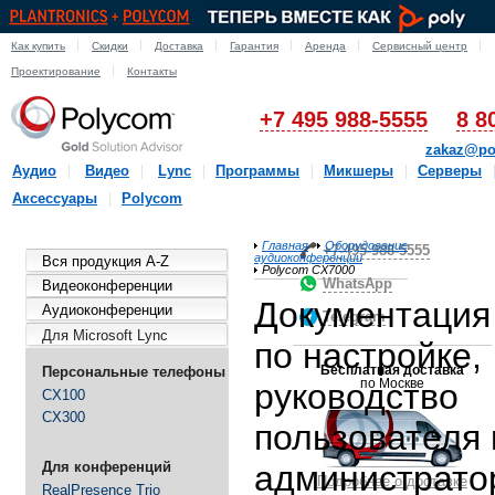
Как купить
Скидки
Доставка
Гарантия
Аренда
Сервисный центр
Проектирование
Контакты
+7 495 988-5555
8 8
zakaz@po
Аудио
Видео
Lync
Программы
Микшеры
Серверы
Аксессуары
Polycom
Главная
Оборудование
+7-495-988-5555
аудиоконференции
Вся продукция A-Z
Polycom CX7000
WhatsApp
Видеоконференции
Документация
Аудиоконференции
Telegram
Для Microsoft Lync
по настройке,
Бесплатная доставка
Персональные телефоны
по Москве
руководство
CX100
CX300
пользователя 
Для конференций
администрато
Подробнее о доставке
RealPresence Trio