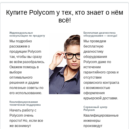
Купите Polycom у тех, кто знает о нём
всё!
Индивидуальные
Бесплатная диагностика
консультации по продукту
оборудования — всегда!
Мы подробно
Мы проведем
расскажем о
бесплатную
продукции Polycom
диагностику
так, чтобы вы сразу
оборудования
во всём разобрались.
Polycom даже по
Окажем помощь в
истечении
выборе
гарантийного срока и
оптимального
отсутствии
решения и дадим
сервисного контракта
полезные советы по
с возможностью
его использованию.
оформления
курьерской доставки.
Квалифицированная
техническая поддержка
Сервисный центр
Polycom
Начать работу с
Polycom очень
Квалифицированные
просто! Но, если все
инженеры
же возникнут
произведут