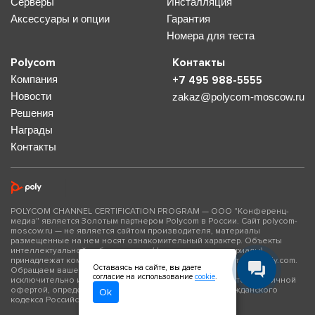
Серверы
Инсталляция
Аксессуары и опции
Гарантия
Номера для теста
Polycom
Контакты
Компания
+7 495 988-5555
Новости
zakaz@polycom-moscow.ru
Решения
Награды
Контакты
POLYCOM CHANNEL CERTIFICATION PROGRAM — ООО "Конференц-
медиа" является Золотым партнером Polycom в России. Сайт polycom-
moscow.ru — не является сайтом производителя, материалы
размещенные на нем носят ознакомительный характер. Объекты
интеллектуальной собственности (фото- и видео материалы)
принадлежат компании Polycom Inc., официальный сайт www.poly.com.
Оставаясь на сайте, вы даете
Обращаем ваше внимание на то, что данный сайт носит
согласие на использование
cookie
.
исключительно информационный характер и не является публичной
офертой, определяемой положениями Статьи 437 Гражданского
Ok
кодекса Российской Федерации.