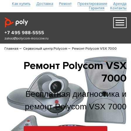
Как купить
Доставка
Ремонт
Проектирование
Аренда
Гарантия
Контакты
+7 495 988-5555
zakaz@polycom-moscow.ru
–
–
Главная
Сервисный центр Polycom
Ремонт Polycom VSX 7000
Ремонт Polycom VSX
7000
Бесплатная диагностика и
ремонт Polycom VSX 7000