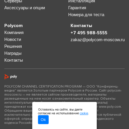
Серверы
Инсталляция
Аксессуары и опции
Гарантия
Номера для теста
Polycom
Контакты
Компания
+7 495 988-5555
Новости
zakaz@polycom-moscow.ru
Решения
Награды
Контакты
POLYCOM CHANNEL CERTIFICATION PROGRAM — ООО "Конференц-
медиа" является Золотым партнером Polycom в России. Сайт polycom-
moscow.ru — не является сайтом производителя, материалы
размещенные на нем носят ознакомительный характер. Объекты
интеллектуальной собственности (фото- и видео материалы)
принадлежат компании Polycom Inc., официальный сайт www.poly.com.
Оставаясь на сайте, вы даете
Обращаем ваше внимание на то, что данный сайт носит
согласие на использование
cookie
.
исключительно информационный характер и не является публичной
офертой, определяемой положениями Статьи 437 Гражданского
Ok
кодекса Российской Федерации.