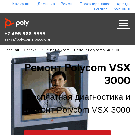
Как купить
Доставка
Ремонт
Проектирование
Аренда
Гарантия
Контакты
+7 495 988-5555
zakaz@polycom-moscow.ru
–
–
Главная
Сервисный центр Polycom
Ремонт Polycom VSX 3000
Ремонт Polycom VSX
3000
Бесплатная диагностика и
ремонт Polycom VSX 3000