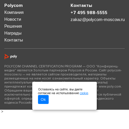
Polycom
Контакты
Компания
+7 495 988-5555
Новости
zakaz@polycom-moscow.ru
Решения
Награды
Контакты
POLYCOM CHANNEL CERTIFICATION PROGRAM — ООО "Конференц-
медиа" является Золотым партнером Polycom в России. Сайт polycom-
moscow.ru — не является сайтом производителя, материалы
размещенные на нем носят ознакомительный характер. Объекты
интеллектуальной собственности (фото- и видео материалы)
принадлежат компании Polycom Inc., официальный сайт www.poly.com.
Оставаясь на сайте, вы даете
Обращаем ваше внимание на то, что данный сайт носит
согласие на использование
cookie
.
исключительно информационный характер и не является публичной
офертой, определяемой положениями Статьи 437 Гражданского
Ok
кодекса Российской Федерации.
>