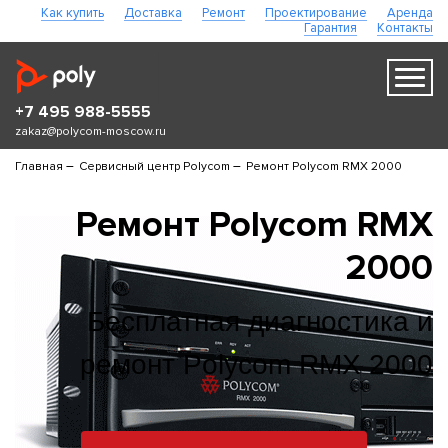
Как купить
Доставка
Ремонт
Проектирование
Аренда
Гарантия
Контакты
+7 495 988-5555
zakaz@polycom-moscow.ru
–
–
Главная
Сервисный центр Polycom
Ремонт Polycom RMX 2000
Ремонт Polycom RMX
2000
Бесплатная диагностика и
ремонт Polycom RMX 2000