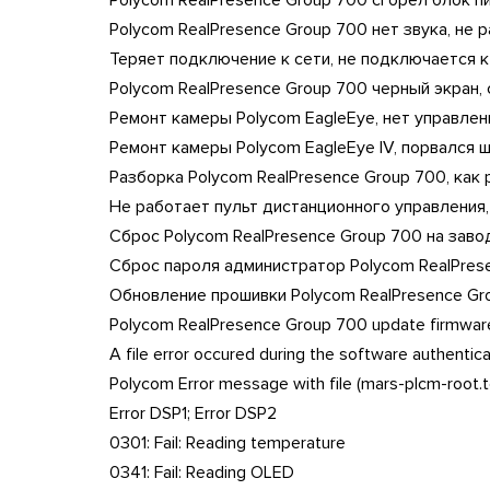
Polycom RealPresence Group 700 сгорел блок пи
Polycom RealPresence Group 700 нет звука, не
Теряет подключение к сети, не подключается к с
Polycom RealPresence Group 700 черный экран, 
Ремонт камеры Polycom EagleEye, нет управлени
Ремонт камеры Polycom EagleEye IV, порвался
Разборка Polycom RealPresence Group 700, как р
Не работает пульт дистанционного управления, р
Сброс Polycom RealPresence Group 700 на заводск
Сброс пароля администратор Polycom RealPrese
Обновление прошивки Polycom RealPresence Gro
Polycom RealPresence Group 700 update firmware
A file error occured during the software authentic
Polycom Error message with file (mars-plcm-root.t
Error DSP1; Error DSP2
0301: Fail: Reading temperature
0341: Fail: Reading OLED