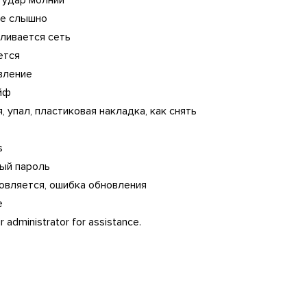
, удар молнии
не слышно
аливается сеть
ется
авление
йф
, упал, пластиковая накладка, как снять
s
тый пароль
новляется, ошибка обновления
e
 administrator for assistance.