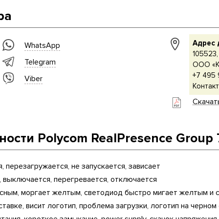
ра
Адрес 
WhatsApp
105523, 
Telegram
ООО «К
+7 495 
Viber
Контакт
Скачат
ости Polycom RealPresence Group 
, перезагружается, не запускается, зависает
, выключается, перегревается, отключается
асным, моргает желтым, светодиод быстро мигает желтым и 
ставке, висит логотип, проблема загрузки, логотип на черном