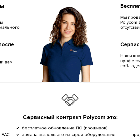
сы
Беспла
Мы прове
ём
Polycom 
мального
отсутств
после
Сервис
Наши кв
професси
ли вам
соблюден
Сервисный контракт Polycom это:
бесплатное обновление ПО (прошивок)
, EAC
замена вышедшего из строя оборудования
про