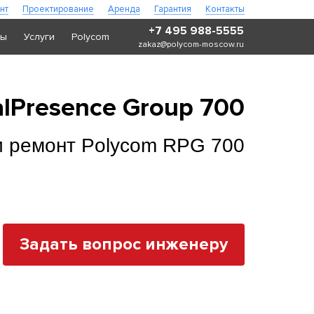
нт
Проектирование
Аренда
Гарантия
Контакты
+7 495 988-5555
ры
Услуги
Polycom
zakaz@polycom-moscow.ru
lPresence Group 700
и ремонт Polycom RPG 700
Задать вопрос инженеру