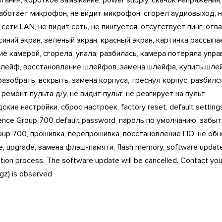
тания, короткое замыкание, power supply, скачок напряжения
 работает микрофон, не видит микрофон, сгорел аудиовыход, 
ети LAN, не видит сеть, не пингуется, отсутствует пинг, отв
синий экран, зеленый экран, красный экран, картинка рассыпа
е камерой, сгорела, упала, разбилась, камера потеряла упр
 шлейф, восстановление шлейфов, замена шлейфа, купить шле
азобрать, вскрыть, замена корпуса, треснул корпус, разбился
емонт пульта д/у, не видит пульт, не реагирует на пульт
ие настройки, сброс настроек, factory reset, default setting
nce Group 700 default password, пароль по умолчанию, забы
up 700, прошивка, перепрошивка, восстановление ПО, не об
, upgrade, замена флэш-памяти, flash memory, software updat
ation process. The software update will be cancelled. Contact your
gz) is observed