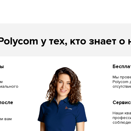
Polycom у тех, кто знает о 
сы
Беспла
Мы прове
ём
Polycom 
мального
отсутств
после
Сервис
Наши кв
професси
ли вам
соблюден