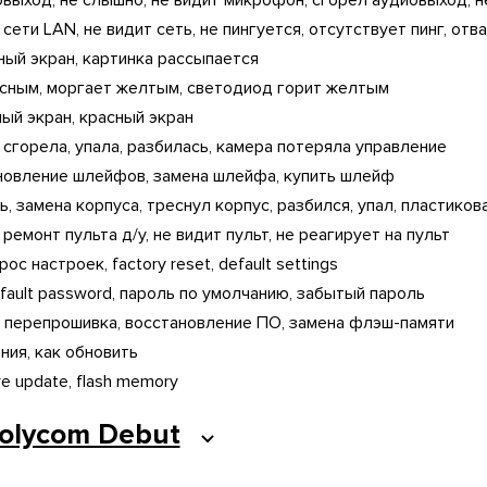
овыход, не слышно, не видит микрофон, сгорел аудиовыход, 
ети LAN, не видит сеть, не пингуется, отсутствует пинг, отв
сный экран, картинка рассыпается
асным, моргает желтым, светодиод горит желтым
ный экран, красный экран
 сгорела, упала, разбилась, камера потеряла управление
новление шлейфов, замена шлейфа, купить шлейф
, замена корпуса, треснул корпус, разбился, упал, пластикова
емонт пульта д/у, не видит пульт, не реагирует на пульт
с настроек, factory reset, default settings
ault password, пароль по умолчанию, забытый пароль
, перепрошивка, восстановление ПО, замена флэш-памяти
ния, как обновить
re update, flash memory
olycom Debut