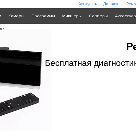
Как купить
Доставка
Ремо
и
Камеры
Программы
Микшеры
Серверы
Аксессуа
but
Р
Бесплатная диагности