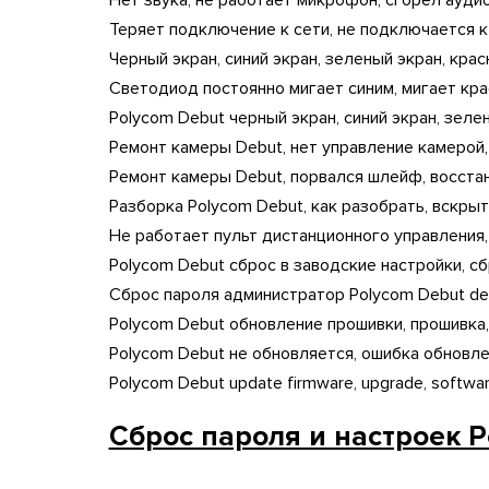
Нет звука, не работает микрофон, сгорел ауди
Теряет подключение к сети, не подключается к с
Черный экран, синий экран, зеленый экран, кра
Светодиод постоянно мигает синим, мигает кр
Polycom Debut черный экран, синий экран, зеле
Ремонт камеры Debut, нет управление камерой,
Ремонт камеры Debut, порвался шлейф, восста
Разборка Polycom Debut, как разобрать, вскрыть
Не работает пульт дистанционного управления, р
Polycom Debut сброс в заводские настройки, сбро
Сброс пароля администратор Polycom Debut def
Polycom Debut обновление прошивки, прошивка
Polycom Debut не обновляется, ошибка обновле
Polycom Debut update firmware, upgrade, softwa
Cброс пароля и настроек P