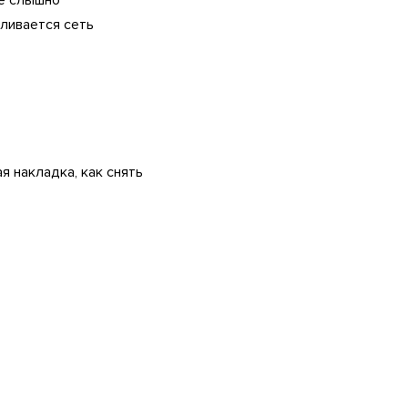
не слышно
аливается сеть
я накладка, как снять