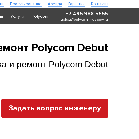
нт
Проектирование
Аренда
Гарантия
Контакты
+7 495 988-5555
ры
Услуги
Polycom
zakaz@polycom-moscow.ru
емонт Polycom Debut
ка и ремонт Polycom Debut
Задать вопрос инженеру