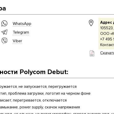
ра
Адрес 
WhatsApp
105523, 
Telegram
ООО «К
+7 495 
Viber
Контакт
Скачат
ости Polycom Debut:
ружается, не запускается, перегружается
отип, проблема загрузки, логотип на черном фоне
висает, перегревается, отключается
амыкание, power supply, скачок напряжения