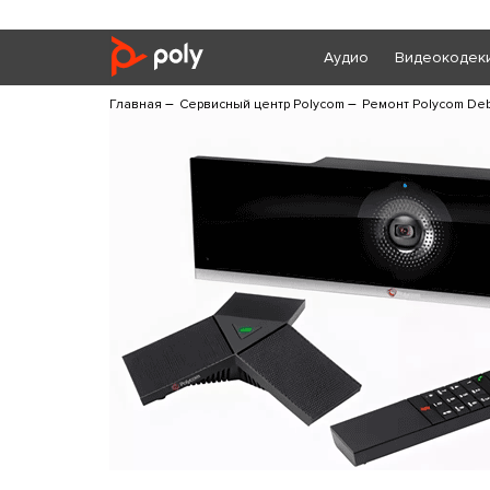
Аудио
Видеокодек
–
–
Главная
Сервисный центр Polycom
Ремонт Polycom De