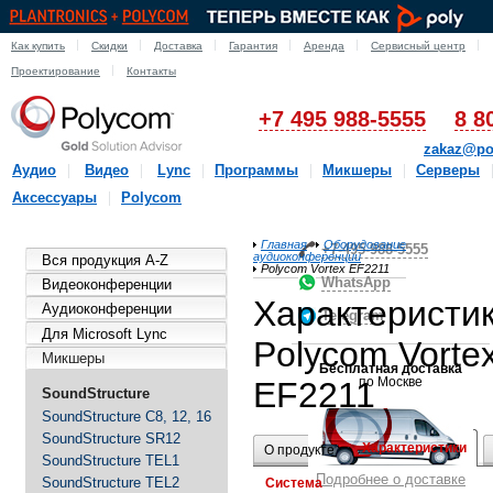
Как купить
Скидки
Доставка
Гарантия
Аренда
Сервисный центр
Проектирование
Контакты
+7 495 988-5555
8 8
zakaz@po
Аудио
Видео
Lync
Программы
Микшеры
Серверы
Аксессуары
Polycom
Главная
Оборудование
+7-495-988-5555
аудиоконференции
Вся продукция A-Z
Polycom Vortex EF2211
WhatsApp
Видеоконференции
Характеристи
Аудиоконференции
Telegram
Для Microsoft Lync
Polycom Vorte
Микшеры
Бесплатная доставка
по Москве
EF2211
SoundStructure
SoundStructure C8, 12, 16
SoundStructure SR12
Характеристики
О продукте
SoundStructure TEL1
Подробнее о доставке
SoundStructure TEL2
Система