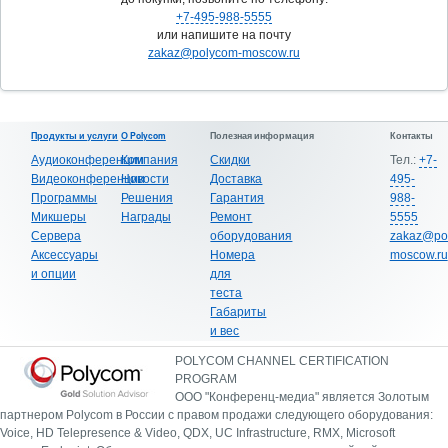
+7-495-988-5555
или напишите на почту
zakaz@polycom-moscow.ru
Продукты и услуги
О Polycom
Полезная информация
Контакты
Аудиоконференции
Компания
Скидки
Тел.:
+7-
Видеоконференции
Новости
Доставка
495-
Программы
Решения
Гарантия
988-
Микшеры
Награды
Ремонт
5555
Сервера
оборудования
zakaz@po
Аксессуары
Номера
moscow.ru
и опции
для
теста
Габариты
и вес
POLYCOM CHANNEL CERTIFICATION
PROGRAM
ООО "Конференц-медиа" является Золотым
партнером Polycom в России с правом продажи следующего оборудования:
Voice, HD Telepresence & Video, QDX, UC Infrastructure, RMX, Microsoft