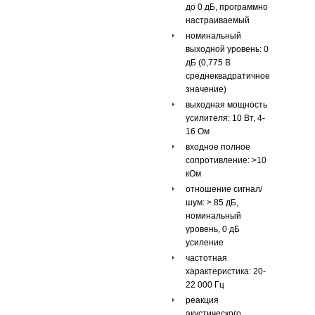
до 0 дБ, программно
настраиваемый
номинальный
выходной уровень: 0
дБ (0,775 В
среднеквадратичное
значение)
выходная мощность
усилителя: 10 Вт, 4-
16 Ом
входное полное
сопротивление: >10
кОм
отношение сигнал/
шум: > 85 дБ,
номинальный
уровень, 0 дБ
усиление
частотная
характеристика: 20-
22 000 Гц
реакция
акустического