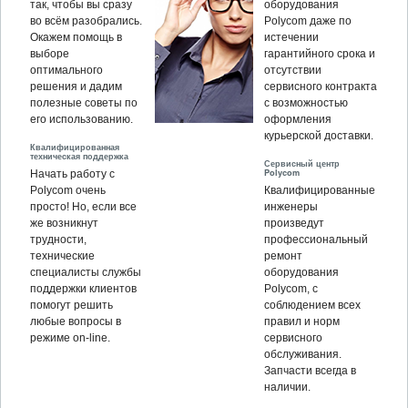
так, чтобы вы сразу
оборудования
во всём разобрались.
Polycom даже по
Окажем помощь в
истечении
выборе
гарантийного срока и
оптимального
отсутствии
решения и дадим
сервисного контракта
полезные советы по
с возможностью
его использованию.
оформления
курьерской доставки.
Квалифицированная
техническая поддержка
Сервисный центр
Polycom
Начать работу с
Polycom очень
Квалифицированные
просто! Но, если все
инженеры
же возникнут
произведут
трудности,
профессиональный
технические
ремонт
специалисты службы
оборудования
поддержки клиентов
Polycom, c
помогут решить
соблюдением всех
любые вопросы в
правил и норм
режиме on-line.
сервисного
обслуживания.
Запчасти всегда в
наличии.