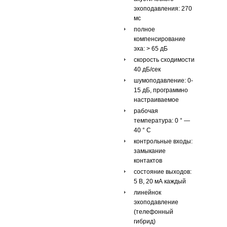
эхоподавления: 270
мс
полное
компенсирование
эха: > 65 дБ
скорость сходимости
40 дБ/сек
шумоподавление: 0-
15 дБ, программно
настраиваемое
рабочая
температура: 0 ° —
40 ° C
контрольные входы:
замыкание
контактов
состояние выходов:
5 В, 20 мА каждый
линейнок
эхоподавление
(телефонный
гибрид)