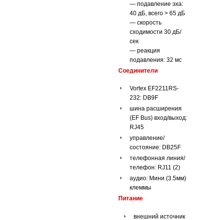
— подавление эха:
40 дБ, всего > 65 дБ
— скорость
сходимости 30 дБ/
сек
— реакция
подавления: 32 мс
Соединители
Vortex EF2211
RS-
232: DB9F
шина расширения
(EF Bus) вход/выход:
RJ45
управление/
состояние: DB25F
телефонная линия/
телефон: RJ11 (2)
аудио: Мини (3.5мм)
клеммы
Питание
внешний источник