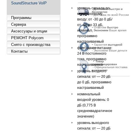
SoundStructure VoIP
уровень сигнала по
-
Д
оставим быстро и
бесплатно
микрофонному
- Доставка по всей России
Программы
входу: от -30 до 0 дБ/
Сервера
от -66 до 33 дБ,
-
Ответим
быстро
номинал,
-
Экономим
Ваше время
Аксессуары и опции
программно
РЕМОНТ Polycom
настраиваемый
-
Снято с производства
Гарантия
выгодной
фантомное питание:
цены
- Экономим Ваши деньги
Контакты
24 В постоянного
тока, программно
-
Товар
настраиваемое
сертифицирован
- Официальная поставка
и гарантия
уровень входного
сигнала: от — 20 дБ
до 0 дБ, программно
настраиваемый
номинальный
входной уровень: 0
дБ (0,775 В
среднеквадратичное
значение)
уровень выходного
сигнала: от — 20 дБ