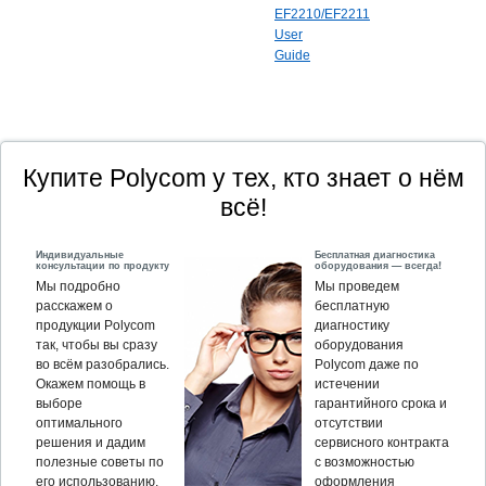
EF2210/EF2211
User
Guide
Купите Polycom у тех, кто знает о нём
всё!
Индивидуальные
Бесплатная диагностика
консультации по продукту
оборудования — всегда!
Мы подробно
Мы проведем
расскажем о
бесплатную
продукции Polycom
диагностику
так, чтобы вы сразу
оборудования
во всём разобрались.
Polycom даже по
Окажем помощь в
истечении
выборе
гарантийного срока и
оптимального
отсутствии
решения и дадим
сервисного контракта
полезные советы по
с возможностью
его использованию.
оформления