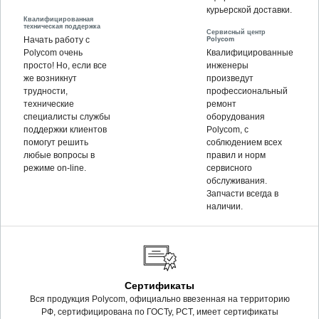
курьерской доставки.
Квалифицированная
техническая поддержка
Сервисный центр
Polycom
Начать работу с
Polycom очень
Квалифицированные
просто! Но, если все
инженеры
же возникнут
произведут
трудности,
профессиональный
технические
ремонт
специалисты службы
оборудования
поддержки клиентов
Polycom, c
помогут решить
соблюдением всех
любые вопросы в
правил и норм
режиме on-line.
сервисного
обслуживания.
Запчасти всегда в
наличии.
Сертификаты
Вся продукция Polycom, официально ввезенная на территорию
РФ, сертифицирована по ГОСТу, РСТ, имеет сертификаты