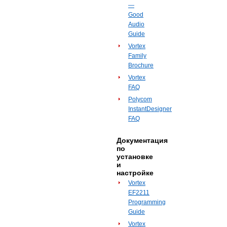
—
Good
Audio
Guide
Vortex
Family
Brochure
Vortex
FAQ
Polycom
InstantDesigner
FAQ
Документация
по
установке
и
настройке
Vortex
EF2211
Programming
Guide
Vortex