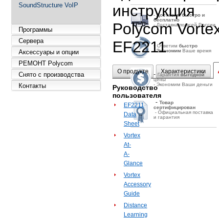
SoundStructure VoIP
инструкция
-
Д
оставим быстро и
бесплатно
Polycom Vorte
- Доставка по всей России
Программы
Сервера
EF2211
-
Ответим
быстро
-
Экономим
Ваше время
Аксессуары и опции
РЕМОНТ Polycom
О продукте
Характеристики
-
Снято с производства
Гарантия
выгодной
цены
- Экономим Ваши деньги
Контакты
Руководство
пользователя
-
Товар
EF2211
сертифицирован
- Официальная поставка
Data
и гарантия
Sheet
Vortex
At-
A-
Glance
Vortex
Accessory
Guide
Distance
Learning