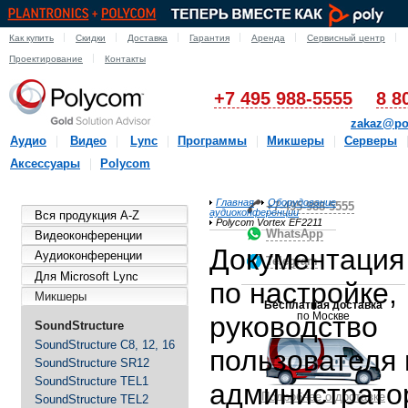
Как купить
Скидки
Доставка
Гарантия
Аренда
Сервисный центр
Проектирование
Контакты
+7 495 988-5555
8 8
zakaz@po
Аудио
Видео
Lync
Программы
Микшеры
Серверы
Аксессуары
Polycom
Главная
Оборудование
+7-495-988-5555
аудиоконференции
Вся продукция A-Z
Polycom Vortex EF2211
WhatsApp
Видеоконференции
Документация
Аудиоконференции
Telegram
Для Microsoft Lync
по настройке,
Микшеры
Бесплатная доставка
по Москве
руководство
SoundStructure
SoundStructure C8, 12, 16
пользователя 
SoundStructure SR12
SoundStructure TEL1
администрато
Подробнее о доставке
SoundStructure TEL2