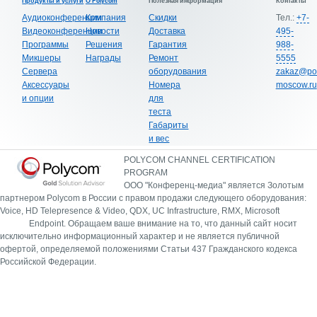
Продукты и услуги
О Polycom
Полезная информация
Контакты
Аудиоконференции
Компания
Скидки
Тел.:
+7-
Видеоконференции
Новости
Доставка
495-
Программы
Решения
Гарантия
988-
Микшеры
Награды
Ремонт
5555
Сервера
оборудования
zakaz@po
Аксессуары
Номера
moscow.ru
и опции
для
теста
Габариты
и вес
POLYCOM CHANNEL CERTIFICATION
PROGRAM
ООО "Конференц-медиа" является Золотым
партнером Polycom в России с правом продажи следующего оборудования:
Voice, HD Telepresence & Video, QDX, UC Infrastructure, RMX, Microsoft
Endpoint.
Обращаем ваше внимание на то, что данный сайт носит
исключительно информационный характер и не является публичной
офертой, определяемой положениями Статьи 437 Гражданского кодекса
Российской Федерации.