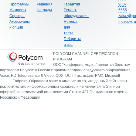
Программы
Решения
Гарантия
988-
Микшеры
Награды
Ремонт
5555
Сервера
оборудования
zakaz@po
Аксессуары
Номера
moscow.ru
и опции
для
теста
Габариты
и вес
POLYCOM CHANNEL CERTIFICATION
PROGRAM
ООО "Конференц-медиа" является Золотым
партнером Polycom в России с правом продажи следующего оборудования:
Voice, HD Telepresence & Video, QDX, UC Infrastructure, RMX, Microsoft
Endpoint.
Обращаем ваше внимание на то, что данный сайт носит
исключительно информационный характер и не является публичной
офертой, определяемой положениями Статьи 437 Гражданского кодекса
Российской Федерации.