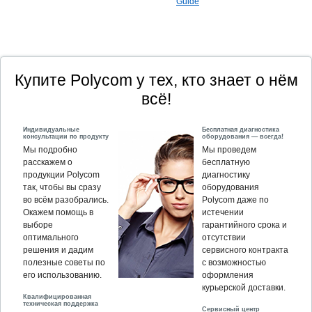
Guide
Купите Polycom у тех, кто знает о нём
всё!
Индивидуальные
Бесплатная диагностика
консультации по продукту
оборудования — всегда!
Мы подробно
Мы проведем
расскажем о
бесплатную
продукции Polycom
диагностику
так, чтобы вы сразу
оборудования
во всём разобрались.
Polycom даже по
Окажем помощь в
истечении
выборе
гарантийного срока и
оптимального
отсутствии
решения и дадим
сервисного контракта
полезные советы по
с возможностью
его использованию.
оформления
курьерской доставки.
Квалифицированная
техническая поддержка
Сервисный центр