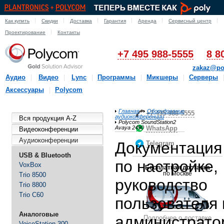
Как купить
Скидки
Доставка
Гарантия
Аренда
Сервисный центр
Проектирование
Контакты
+7 495 988-5555
8 8
zakaz@po
Аудио
Видео
Lync
Программы
Микшеры
Серверы
Аксессуары
Polycom
Главная
Оборудование
+7-495-988-5555
аудиоконференции
Вся продукция A-Z
Polycom SoundStation2
Avaya 2490
WhatsApp
Видеоконференции
Аудиоконференции
Документация
Telegram
USB & Bluetooth
по настройке,
VoxBox
Бесплатная доставка
по Москве
Trio 8500
руководство
Trio 8800
Trio C60
пользователя 
Аналоговые
администрато
Подробнее о доставке
VoiceStation 300