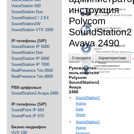
VoiceStation 500
инструкция
-
Д
оставим быстро и
SoundStation Duo
бесплатно
- Доставка по всей России
SoundStation2 / 2 EX
Polycom
SoundStation2W
-
Ответим
быстро
SoundStation2
SoundStation VTX 1000
-
Экономим
Ваше время
Avaya 2490
IP-телефоны (SIP)
-
Гарантия
выгодной
SoundStation IP 5000
цены
- Экономим Ваши деньги
SoundStation Duo
О продукте
Характеристики
SoundStation IP 6000
-
Товар
SoundStation IP 7000
сертифицирован
Руководство
- Официальная поставка
RealPresence Trio 8500
и гарантия
пользователя
RealPresence Trio 8800
Polycom
SoundStation2
Avaya
PBX-цифровые
2490
SoundStation2 Avaya 2490
SoundStation2
Avaya
IP-телефоны (SIP)
Data
SoundPoint IP 650
Sheet
SoundPoint IP 670
SoundStation2
Бизнес-медиафон
Avaya
VVX 100
Features