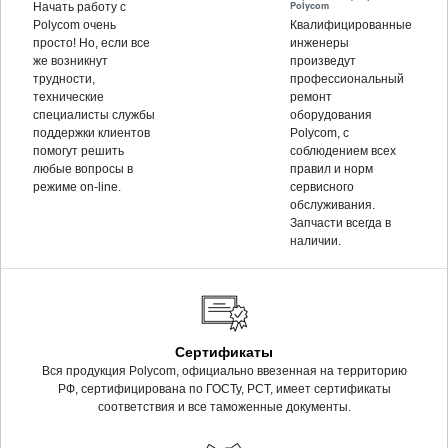
Polycom
Начать работу с
Polycom очень
Квалифицированные
просто! Но, если все
инженеры
же возникнут
произведут
трудности,
профессиональный
технические
ремонт
специалисты службы
оборудования
поддержки клиентов
Polycom, c
помогут решить
соблюдением всех
любые вопросы в
правил и норм
режиме on-line.
сервисного
обслуживания.
Запчасти всегда в
наличии.
Сертификаты
Вся продукция Polycom, официально ввезенная на территорию
РФ, сертифицирована по ГОСТу, РСТ, имеет сертификаты
соответствия и все таможенные документы.