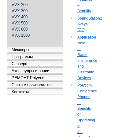
VVX 200
&
VVX 300
Benefits
VVX 400
SoundStation2
VVX 500
Avaya
VVX 600
FAQ
VVX 1500
Application
Note
—
Микшеры
Radio
Программы
Interference
Сервера
and
Аксессуары и опции
Electronic
РЕМОНТ Polycom
Devices
Снято с производства
Polycom
Conference
Контакты
Phones
—
Benefits
of
Upgrading
to
the