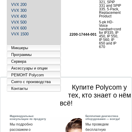
321, SPIP
VVX 200
331 and SPIP
335. 5-Pack,
VVX 300
Replacement
VVX 400
Product
VVX 500
5-pk HD-
Voice
VVX 600
handset+cord
for IP335, IP
VVX 1500
2200-17444-001
450, IP 550,
IP 560, IP
650 and IP
670
Микшеры
Программы
Сервера
Аксессуары и опции
РЕМОНТ Polycom
Снято с производства
Купите Polycom у
Контакты
тех, кто знает о нём
всё!
Индивидуальные
Бесплатная диагностика
консультации по продукту
оборудования — всегда!
Мы подробно
Мы проведем
расскажем о
бесплатную