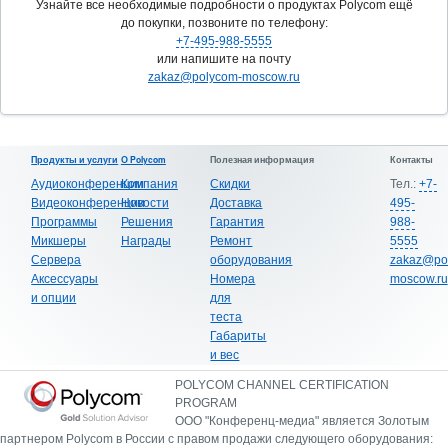
Узнайте все необходимые подробности о продуктах Polycom ещё
до покупки, позвоните по телефону:
+7-495-988-5555
или напишите на почту
zakaz@polycom-moscow.ru
Продукты и услуги
О Polycom
Полезная информация
Контакты
Аудиоконференции
Компания
Скидки
Тел.:
+7-
Видеоконференции
Новости
Доставка
495-
Программы
Решения
Гарантия
988-
Микшеры
Награды
Ремонт
5555
Сервера
оборудования
zakaz@po
Аксессуары
Номера
moscow.ru
и опции
для
теста
Габариты
и вес
POLYCOM CHANNEL CERTIFICATION
PROGRAM
ООО "Конференц-медиа" является Золотым
партнером Polycom в России с правом продажи следующего оборудования: