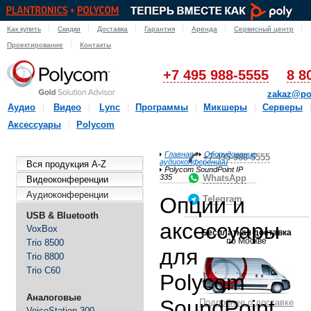
Как купить
Скидки
Доставка
Гарантия
Аренда
Сервисный центр
Проектирование
Контакты
+7 495 988-5555
8 8
zakaz@po
Аудио
Видео
Lync
Программы
Микшеры
Серверы
Аксессуары
Polycom
Главная
Оборудование
+7-495-988-5555
аудиоконференции
Вся продукция A-Z
Polycom SoundPoint IP
335
WhatsApp
Видеоконференции
Аудиоконференции
Опции и
Telegram
USB & Bluetooth
аксессуары
VoxBox
Бесплатная доставка
по Москве
Trio 8500
для
Trio 8800
Trio C60
Polycom
Аналоговые
SoundPoint
Подробнее о доставке
VoiceStation 300