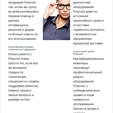
продукции Polycom
диагностику
так, чтобы вы сразу
оборудования
во всём разобрались.
Polycom даже по
Окажем помощь в
истечении
выборе
гарантийного срока и
оптимального
отсутствии
решения и дадим
сервисного контракта
полезные советы по
с возможностью
его использованию.
оформления
курьерской доставки.
Квалифицированная
техническая поддержка
Сервисный центр
Polycom
Начать работу с
Polycom очень
Квалифицированные
просто! Но, если все
инженеры
же возникнут
произведут
трудности,
профессиональный
технические
ремонт
специалисты службы
оборудования
поддержки клиентов
Polycom, c
помогут решить
соблюдением всех
любые вопросы в
правил и норм
режиме on-line.
сервисного
обслуживания.
Запчасти всегда в