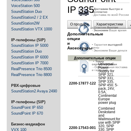
VoiceStation 500
IP 335
-
Д
оставим быстро и
SoundStation Duo
бесплатно
- Доставка по всей России
SoundStation2 / 2 EX
SoundStation2W
О продукте
Характеристики
-
Ответим
быстро
SoundStation VTX 1000
-
Экономим
Ваше время
Дополнительные
опции
IP-телефоны (SIP)
и
-
Гарантия
выгодной
SoundStation IP 5000
Аксессуары
цены
- Экономим Ваши деньги
SoundStation Duo
SoundStation IP 6000
Дополнительные опции
-
Товар
SoundStation IP 7000
Universal
сертифицирован
- Официальная поставка
Power
RealPresence Trio 8500
и гарантия
Supply for
RealPresence Trio 8800
SPIP 321,
SPIP 331,
SPIP 335,
2200-17877-122
SPIP 450. 5-
PBX-цифровые
pack, 24V,
SoundStation2 Avaya 2490
0.5A,
Continental
Europe
IP-телефоны (SIP)
power plug
SoundPoint IP 650
Combined
Deskstand
SoundPoint IP 670
and
Wallmount for
use with SPIP
Бизнес-медиафон
320, SPIP
2200-17543-001
VVX 100
330, SPIP