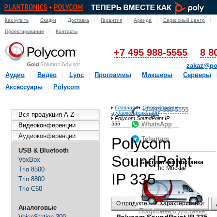
Как купить
Скидки
Доставка
Гарантия
Аренда
Сервисный центр
Проектирование
Контакты
+7 495 988-5555
8 8
zakaz@po
Аудио
Видео
Lync
Программы
Микшеры
Серверы
Аксессуары
Polycom
Главная
Оборудование
+7-495-988-5555
аудиоконференции
Вся продукция A-Z
Polycom SoundPoint IP
335
WhatsApp
Видеоконференции
Аудиоконференции
Polycom
Telegram
USB & Bluetooth
SoundPoint
VoxBox
Бесплатная доставка
по Москве
Trio 8500
IP 335
Trio 8800
Trio C60
О продукте
Характеристики
Аналоговые
Подробнее о доставке
VoiceStation 300