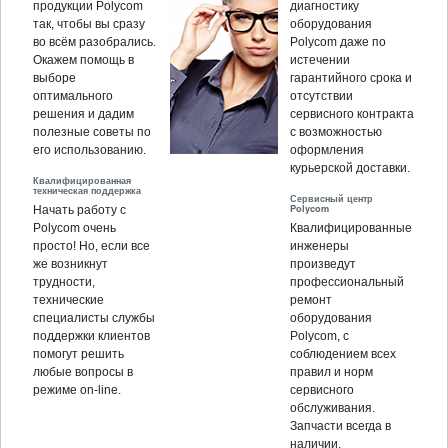
продукции Polycom
диагностику
так, чтобы вы сразу
оборудования
во всём разобрались.
Polycom даже по
Окажем помощь в
истечении
выборе
гарантийного срока и
оптимального
отсутствии
решения и дадим
сервисного контракта
полезные советы по
с возможностью
его использованию.
оформления
курьерской доставки.
Квалифицированная
техническая поддержка
Сервисный центр
Polycom
Начать работу с
Polycom очень
Квалифицированные
просто! Но, если все
инженеры
же возникнут
произведут
трудности,
профессиональный
технические
ремонт
специалисты службы
оборудования
поддержки клиентов
Polycom, c
помогут решить
соблюдением всех
любые вопросы в
правил и норм
режиме on-line.
сервисного
обслуживания.
Запчасти всегда в
наличии.