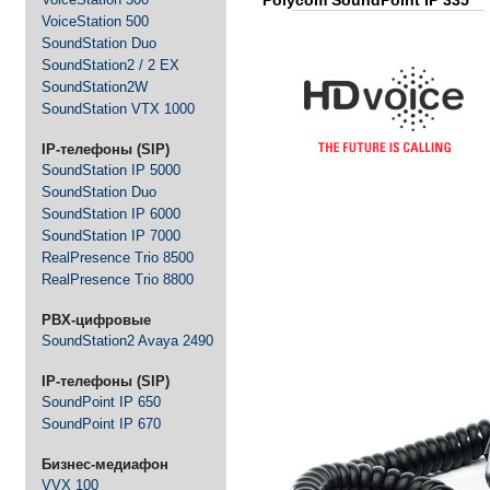
Polycom SoundPoint IP 335
VoiceStation 500
-
Д
оставим быстро и
SoundStation Duo
бесплатно
- Доставка по всей России
SoundStation2 / 2 EX
SoundStation2W
-
Ответим
быстро
SoundStation VTX 1000
-
Экономим
Ваше время
IP-телефоны (SIP)
-
Гарантия
выгодной
SoundStation IP 5000
цены
- Экономим Ваши деньги
SoundStation Duo
SoundStation IP 6000
-
Товар
SoundStation IP 7000
сертифицирован
- Официальная поставка
RealPresence Trio 8500
и гарантия
RealPresence Trio 8800
PBX-цифровые
SoundStation2 Avaya 2490
IP-телефоны (SIP)
SoundPoint IP 650
SoundPoint IP 670
Бизнес-медиафон
VVX 100