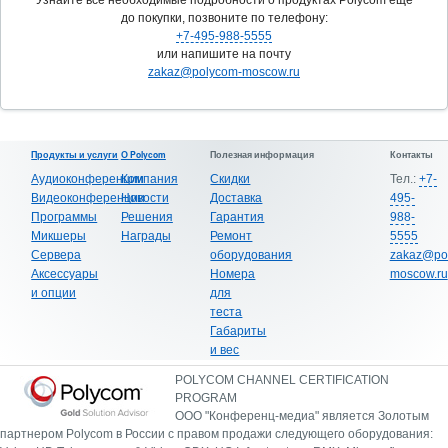
до покупки, позвоните по телефону:
+7-495-988-5555
или напишите на почту
zakaz@polycom-moscow.ru
Продукты и услуги
О Polycom
Полезная информация
Контакты
Аудиоконференции
Компания
Скидки
Тел.:
+7-
Видеоконференции
Новости
Доставка
495-
Программы
Решения
Гарантия
988-
Микшеры
Награды
Ремонт
5555
Сервера
оборудования
zakaz@po
Аксессуары
Номера
moscow.ru
и опции
для
теста
Габариты
и вес
POLYCOM CHANNEL CERTIFICATION
PROGRAM
ООО "Конференц-медиа" является Золотым
партнером Polycom в России с правом продажи следующего оборудования: