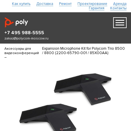
Как купить
Доставка
Ремонт
Проектирование
Аренда
Гарантия
Контакты
+7 495 988-5555
zakaz@polycom-moscow.ru
Expansion Microphone Kit for Polycom Trio 8500
Аксессуары для
/ 8800 (2200-65790-001 / 85X00AA)
видеоконференций
–