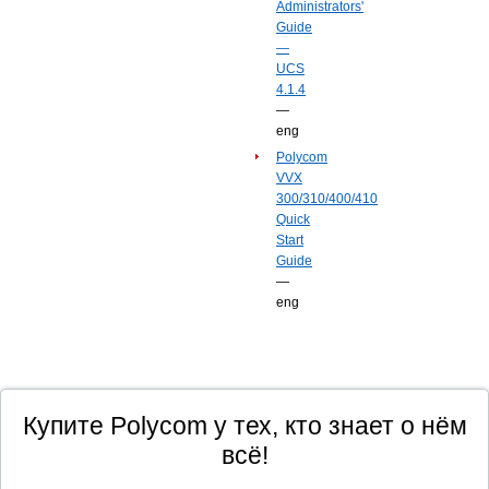
Administrators'
Guide
—
UCS
4.1.4
—
eng
Polycom
VVX
300/310/400/410
Quick
Start
Guide
—
eng
Купите Polycom у тех, кто знает о нём
всё!