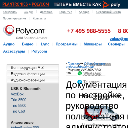
Как купить
Скидки
Доставка
Гарантия
Аренда
Сервисный центр
Проектирование
Контакты
+7 495 988-5555
8 8
zakaz@po
Аудио
Видео
Lync
Программы
Микшеры
Серверы
Аксессуары
Polycom
Главная
Оборудование
+7-495-988-5555
аудиоконференции
Вся продукция A-Z
Polycom VVX 300 / VVX
310
WhatsApp
Видеоконференции
Аудиоконференции
Документация
Telegram
USB & Bluetooth
по настройке,
VoxBox
Бесплатная доставка
по Москве
Trio 8500
руководство
Trio 8800
Trio C60
пользователя 
Аналоговые
администрато
Подробнее о доставке
VoiceStation 300