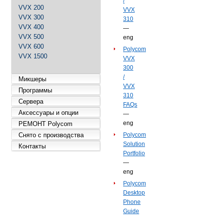
/
VVX 200
VVX
VVX 300
310
VVX 400
—
VVX 500
eng
VVX 600
Polycom
VVX 1500
VVX
300
/
Микшеры
VVX
Программы
310
Сервера
FAQs
Аксессуары и опции
—
eng
РЕМОНТ Polycom
Снято с производства
Polycom
Solution
Контакты
Portfolio
—
eng
Polycom
Desktop
Phone
Guide