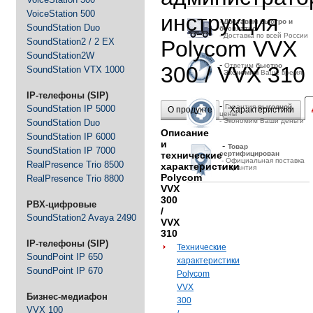
VoiceStation 500
инструкция
-
Д
оставим быстро и
SoundStation Duo
бесплатно
- Доставка по всей России
SoundStation2 / 2 EX
Polycom VVX
SoundStation2W
-
Ответим
быстро
300 / VVX 310
SoundStation VTX 1000
-
Экономим
Ваше время
IP-телефоны (SIP)
-
Гарантия
выгодной
SoundStation IP 5000
О продукте
Характеристики
цены
- Экономим Ваши деньги
SoundStation Duo
Описание
SoundStation IP 6000
и
-
Товар
SoundStation IP 7000
технические
сертифицирован
- Официальная поставка
RealPresence Trio 8500
характеристики
и гарантия
Polycom
RealPresence Trio 8800
VVX
300
PBX-цифровые
/
SoundStation2 Avaya 2490
VVX
310
IP-телефоны (SIP)
Технические
SoundPoint IP 650
характеристики
SoundPoint IP 670
Polycom
VVX
Бизнес-медиафон
300
VVX 100