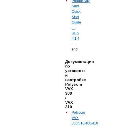
Productivity
Suite
Quick
Start
Guide
—
UCS
4.1.4
—
eng
Документация
по
установке
и
настройке
Polycom
VVX
300
/
VVX
310
Polycom
VVX
300/310/400/410