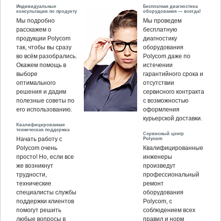
Индивидуальные
Бесплатная диагностика
консультации по продукту
оборудования — всегда!
Мы подробно
Мы проведем
расскажем о
бесплатную
продукции Polycom
диагностику
так, чтобы вы сразу
оборудования
во всём разобрались.
Polycom даже по
Окажем помощь в
истечении
выборе
гарантийного срока и
оптимального
отсутствии
решения и дадим
сервисного контракта
полезные советы по
с возможностью
его использованию.
оформления
курьерской доставки.
Квалифицированная
техническая поддержка
Сервисный центр
Polycom
Начать работу с
Polycom очень
Квалифицированные
просто! Но, если все
инженеры
же возникнут
произведут
трудности,
профессиональный
технические
ремонт
специалисты службы
оборудования
поддержки клиентов
Polycom, c
помогут решить
соблюдением всех
любые вопросы в
правил и норм