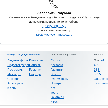
Запросить Polycom
Узнайте все необходимые подробности о продуктах Polycom ещё
до покупки, позвоните по телефону:
+7-495-988-5555
или напишите на почту
zakaz@polycom-moscow.ru
Продукты и услуги
О Polycom
Полезная информация
Контакты
Аудиоконференции
Компания
Скидки
Тел.:
+7-
Видеоконференции
Новости
Доставка
495-
Программы
Решения
Гарантия
988-
Микшеры
Награды
Ремонт
5555
Сервера
оборудования
zakaz@po
Аксессуары
Номера
moscow.ru
и опции
для
теста
Габариты
и вес