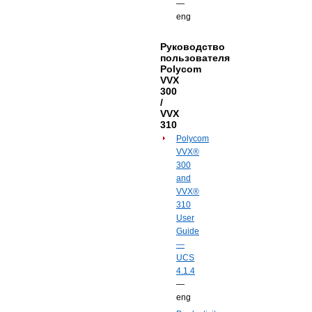
—
eng
Руководство
пользователя
Polycom
VVX
300
/
VVX
310
Polycom
VVX®
300
and
VVX®
310
User
Guide
—
UCS
4.1.4
—
eng