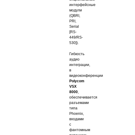
интерфейсные
модули
(QBRI,
PRI,
Serial
[RS-
449/RS-
530]).
Гибкость
аудио
интеграции,
в
видеоконференции
Polycom
VSX
8000
,
обеспечивается
разъемами
типа
Phoenix,
входами
с
фантомным