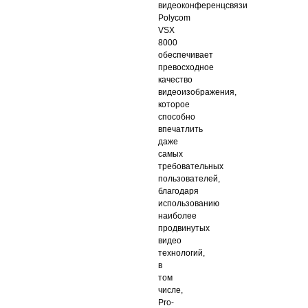
видеоконференцсвязи
Polycom
VSX
8000
обеспечивает
превосходное
качество
видеоизображения,
которое
способно
впечатлить
даже
самых
требовательных
пользователей,
благодаря
использованию
наиболее
продвинутых
видео
технологий,
в
том
числе,
Pro-