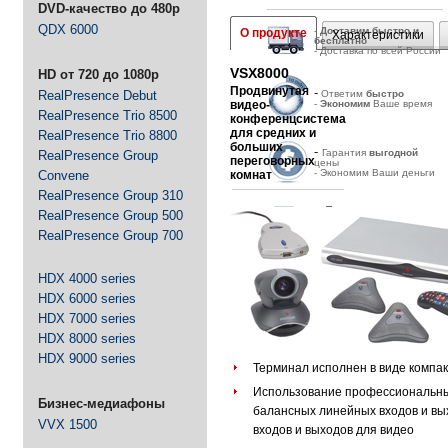
DVD-качество до 480p
QDX 6000
-
Д
оставим быстро и
О продукте
Характеристики
бесплатно
- Доставка по всей России
VSX8000
HD от 720 до 1080p
Продвинутая
-
RealPresence Debut
Ответим
быстро
видео-
-
Экономим
Ваше время
RealPresence Trio 8500
конференцсистема
для средних и
RealPresence Trio 8800
больших
-
Гарантия
выгодной
RealPresence Group
переговорных
цены
- Экономим Ваши деньги
Convene
комнат
RealPresence Group 310
-
Товар
RealPresence Group 500
сертифицирован
- Официальная поставка
RealPresence Group 700
и гарантия
HDX 4000 series
HDX 6000 series
HDX 7000 series
HDX 8000 series
HDX 9000 series
Терминал исполнен в виде компак
Использование профессиональны
Бизнес-медиафоны
балансных линейных входов и выхо
VVX 1500
входов и выходов для видео