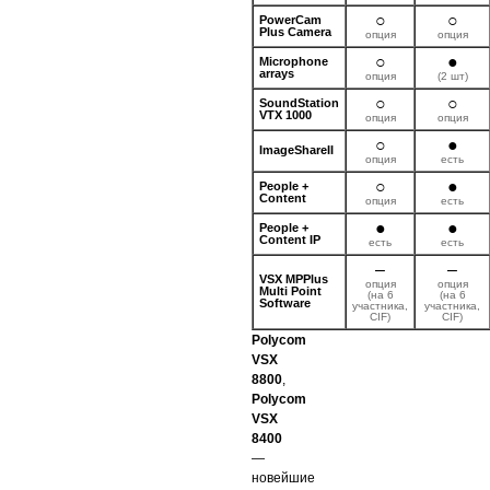
○
○
PowerCam
Plus Camera
опция
опция
○
●
Microphone
arrays
опция
(2 шт)
○
○
SoundStation
VTX 1000
опция
опция
○
●
ImageShareII
опция
есть
○
●
People +
Content
опция
есть
●
●
People +
Content IP
есть
есть
–
–
VSX MPPlus
опция
опция
Multi Point
(на 6
(на 6
Software
участника,
участника,
CIF)
CIF)
Polycom
VSX
8800
,
Polycom
VSX
8400
—
новейшие