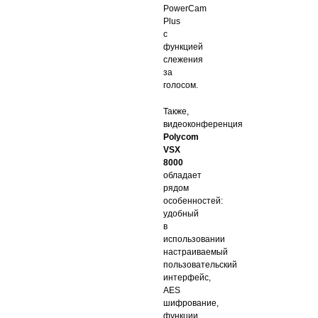
PowerCam
Plus
с
функцией
слежения
за
голосом.
Также,
видеоконференция
Polycom
VSX
8000
обладает
рядом
особенностей:
удобный
в
использовании
настраиваемый
пользовательский
интерфейс,
AES
шифрование,
функции