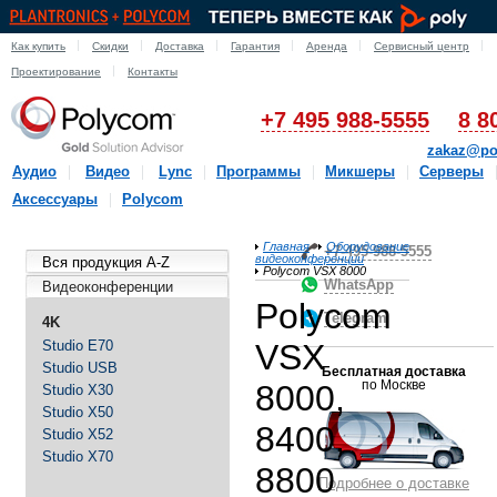
Как купить
Скидки
Доставка
Гарантия
Аренда
Сервисный центр
Проектирование
Контакты
+7 495 988-5555
8 8
zakaz@po
Аудио
Видео
Lync
Программы
Микшеры
Серверы
Аксессуары
Polycom
Главная
Оборудование
+7-495-988-5555
видеоконференции
Вся продукция A-Z
Polycom VSX 8000
WhatsApp
Видеоконференции
Polycom
Telegram
4K
Studio E70
VSX
Studio USB
Бесплатная доставка
по Москве
8000,
Studio X30
Studio X50
8400,
Studio X52
Studio X70
8800
Подробнее о доставке