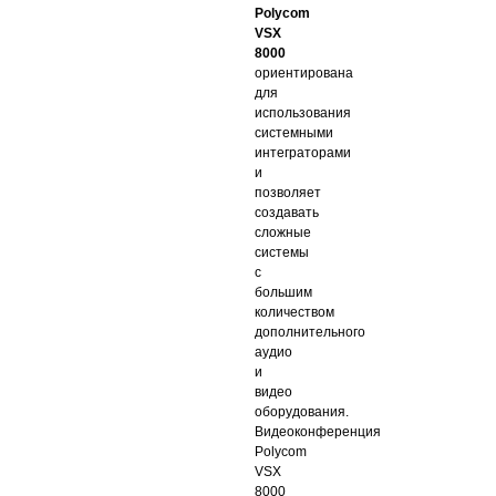
Polycom
VSX
8000
ориентирована
для
использования
системными
интеграторами
и
позволяет
создавать
сложные
системы
с
большим
количеством
дополнительного
аудио
и
видео
оборудования.
Видеоконференция
Polycom
VSX
8000