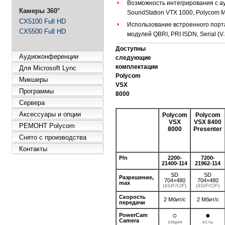
Возможность интегрирования с а
Камеры 360°
SoundStation VTX 1000, Polycom
CX5100 Full HD
Использование встроенного порта
CX5500 Full HD
модулей QBRI, PRI ISDN, Serial (
Доступны
Аудиоконференции
следующие
комплектации
Для Microsoft Lync
Polycom
Микшеры
VSX
Программы
8000
Сервера
Аксессуары и опции
Polycom
Polycom
VSX
VSX 8400
РЕМОНТ Polycom
8000
Presenter
Снято с производства
Контакты
P/n
2200-
7200-
21400-114
21962-114
SD
SD
Разрешение,
704×480
704×480
max
(4SIF/CIF)
(4SIF/CIF)
Скорость
2 Мбит/с
2 Мбит/с
передачи
○
●
PowerCam
Camera
опция
есть