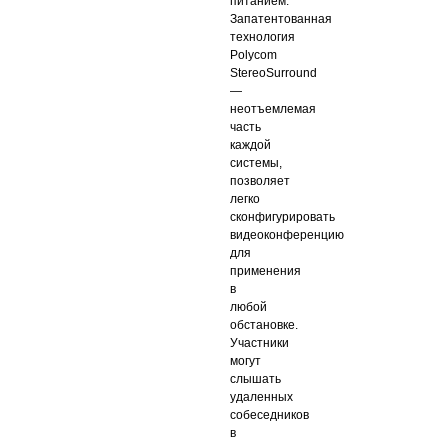
питанием.
Запатентованная
технология
Polycom
StereoSurround
—
неотъемлемая
часть
каждой
системы,
позволяет
легко
сконфигурировать
видеоконференцию
для
применения
в
любой
обстановке.
Участники
могут
слышать
удаленных
собеседников
в