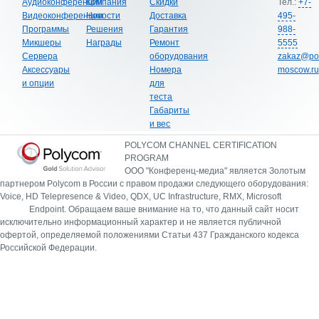
Аудиоконференции
Компания
Скидки
Тел.:
+7-
Видеоконференции
Новости
Доставка
495-
Программы
Решения
Гарантия
988-
Микшеры
Награды
Ремонт
5555
Сервера
оборудования
zakaz@po
Аксессуары
Номера
moscow.ru
и опции
для
теста
Габариты
и вес
POLYCOM CHANNEL CERTIFICATION
PROGRAM
ООО "Конференц-медиа" является Золотым
партнером Polycom в России с правом продажи следующего оборудования:
Voice, HD Telepresence & Video, QDX, UC Infrastructure, RMX, Microsoft
Endpoint.
Обращаем ваше внимание на то, что данный сайт носит
исключительно информационный характер и не является публичной
офертой, определяемой положениями Статьи 437 Гражданского кодекса
Российской Федерации.