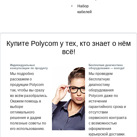
Набор
кабелей
Купите Polycom у тех, кто знает о нём
всё!
Индивидуальные
Бесплатная диагностика
консультации по продукту
оборудования — всегда!
Мы подробно
Мы проведем
расскажем о
бесплатную
продукции Polycom
диагностику
так, чтобы вы сразу
оборудования
во всём разобрались.
Polycom даже по
Окажем помощь в
истечении
выборе
гарантийного срока и
оптимального
отсутствии
решения и дадим
сервисного контракта
полезные советы по
с возможностью
его использованию.
оформления
курьерской доставки.