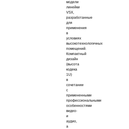
модели
линейки
VSX,
разработанные
для
применения
в
условиях
высокотехнологичных
помещений.
Компактный
дизайн
(высота
кодека
1U)
в
сочетании
с
примененными
профессиональными
особенностями
видео-
и
аудио,
а