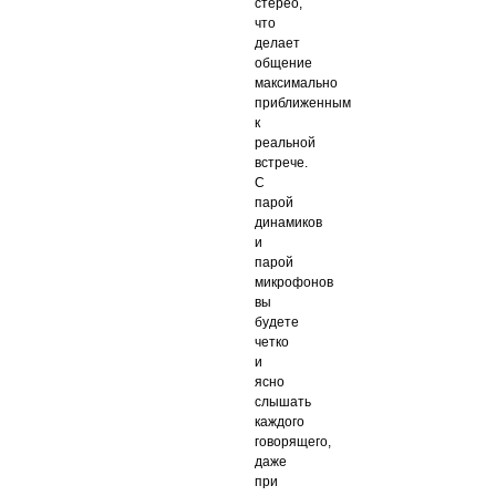
стерео,
что
делает
общение
максимально
приближенным
к
реальной
встрече.
С
парой
динамиков
и
парой
микрофонов
вы
будете
четко
и
ясно
слышать
каждого
говорящего,
даже
при