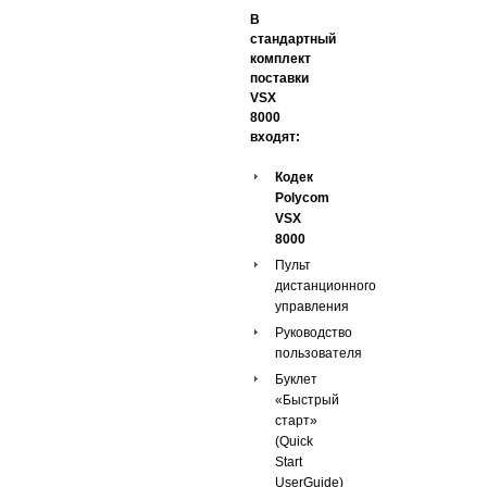
В
стандартный
комплект
поставки
VSX
8000
входят:
Кодек
Polycom
VSX
8000
Пульт
дистанционного
управления
Руководство
пользователя
Буклет
«Быстрый
старт»
(Quick
Start
UserGuide)