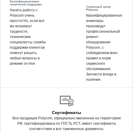
Квалифицированная
техническая поддержка
Сервисный центр
Polycom
Начать работу с
Polycom очень
Квалифицированные
просто! Но, если все
инженеры
же возникнут
произведут
трудности,
профессиональный
технические
ремонт
специалисты службы
оборудования
поддержки клиентов
Polycom, c
помогут решить
соблюдением всех
любые вопросы в
правил и норм
режиме on-line.
сервисного
обслуживания.
Запчасти всегда в
наличии.
Сертификаты
Вся продукция Polycom, официально ввезенная на территорию
РФ, сертифицирована по ГОСТу, РСТ, имеет сертификаты
соответствия и все таможенные документы.