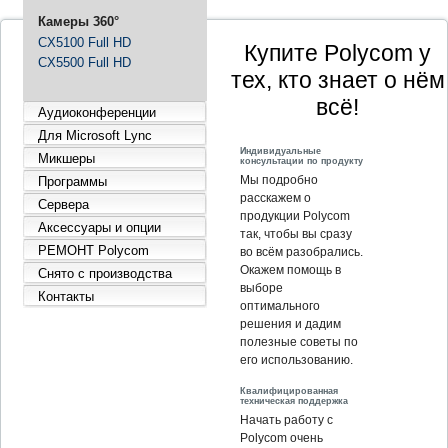
Камеры 360°
CX5100 Full HD
Купите Polycom у
CX5500 Full HD
тех, кто знает о нём
всё!
Аудиоконференции
Для Microsoft Lync
Индивидуальные
Микшеры
консультации по продукту
Мы подробно
Программы
расскажем о
Сервера
продукции Polycom
Аксессуары и опции
так, чтобы вы сразу
РЕМОНТ Polycom
во всём разобрались.
Окажем помощь в
Снято с производства
выборе
Контакты
оптимального
решения и дадим
полезные советы по
его использованию.
Квалифицированная
техническая поддержка
Начать работу с
Polycom очень