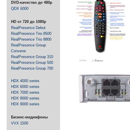
DVD-качество до 480p
QDX 6000
-
Д
оставим быстро и
бесплатно
- Доставка по всей России
HD от 720 до 1080p
-
RealPresence Debut
Ответим
быстро
-
Экономим
Ваше время
RealPresence Trio 8500
RealPresence Trio 8800
-
Гарантия
выгодной
RealPresence Group
цены
- Экономим Ваши деньги
Convene
RealPresence Group 310
-
Товар
RealPresence Group 500
сертифицирован
- Официальная поставка
RealPresence Group 700
и гарантия
HDX 4000 series
HDX 6000 series
HDX 7000 series
HDX 8000 series
HDX 9000 series
Бизнес-медиафоны
VVX 1500