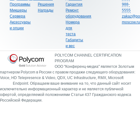
Программы
Решения
Гарантия
988-
Микшеры
Награды
Ремонт
5555
Сервера
оборудования
zakaz@po
Аксессуары
Номера
moscow.ru
и опции
для
теста
Габариты
и вес
POLYCOM CHANNEL CERTIFICATION
PROGRAM
ООО "Конференц-медиа" является Золотым
партнером Polycom в России с правом продажи следующего оборудования:
Voice, HD Telepresence & Video, QDX, UC Infrastructure, RMX, Microsoft
Endpoint.
Обращаем ваше внимание на то, что данный сайт носит
исключительно информационный характер и не является публичной
офертой, определяемой положениями Статьи 437 Гражданского кодекса
Российской Федерации.