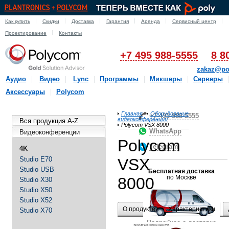
Как купить
Скидки
Доставка
Гарантия
Аренда
Сервисный центр
Проектирование
Контакты
+7 495 988-5555
8 8
zakaz@po
Аудио
Видео
Lync
Программы
Микшеры
Серверы
Аксессуары
Polycom
Главная
Оборудование
+7-495-988-5555
видеоконференции
Вся продукция A-Z
Polycom VSX 8000
WhatsApp
Видеоконференции
Polycom
Telegram
4K
Studio E70
VSX
Studio USB
Бесплатная доставка
по Москве
8000
Studio X30
Studio X50
Studio X52
О продукте
Характеристики
Studio X70
Подробнее о доставке