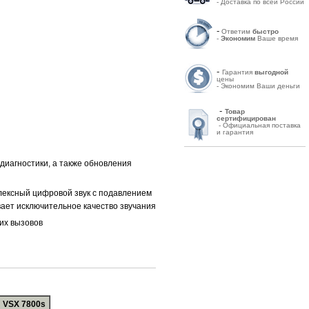
- Доставка по всей России
-
Ответим
быстро
-
Экономим
Ваше время
-
Гарантия
выгодной
цены
- Экономим Ваши деньги
-
Товар
сертифицирован
- Официальная поставка
и гарантия
иагностики, а также обновления
плексный цифровой звук с подавлением
вает исключительное качество звучания
их вызовов
 VSX 7800s