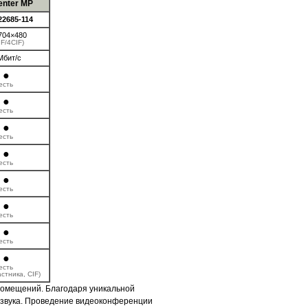
enter MP
22685-114
704×480
IF/4CIF)
Мбит/с
●
есть
●
есть
●
есть
●
есть
●
есть
●
есть
●
есть
●
есть
астника, CIF)
помещений. Благодаря уникальной
 звука. Проведение видеоконференции