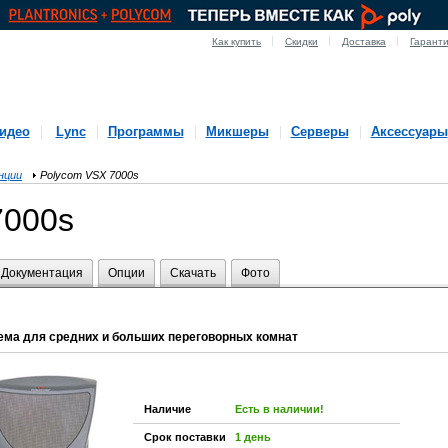
Как купить
Скидки
Доставка
Гарант
идео
Lync
Программы
Микшеры
Серверы
Аксессуары
нции
Polycom VSX 7000s
7000s
Документация
Опции
Скачать
Фото
ма для средних и больших переговорных комнат
Наличие
Есть в наличии!
Срок поставки
1 день