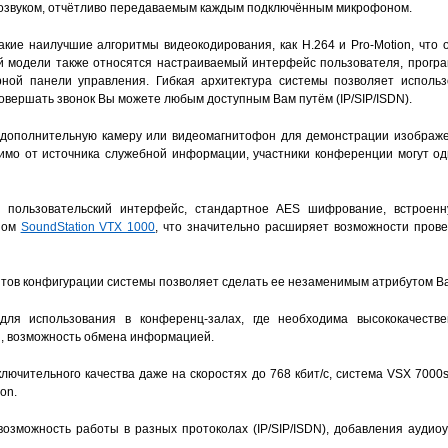
еозвуком, отчётливо передаваемым каждым подключённым микрофоном.
кие наилучшие алгоритмы видеокодирования, как H.264 и Pro-Motion, что 
й модели также относятся настраиваемый интерфейс пользователя, прогр
рной панели управления. Гибкая архитектура системы позволяет использ
Совершать звонок Вы можете любым доступным Вам путём (IP/SIP/ISDN).
 дополнительную камеру или видеомагнитофон для демонстрации изображен
мо от источника служебной информации, участники конференции могут од
й пользовательский интерфейс, стандартное AES шифрование, встроенн
оном
SoundStation VTX 1000
, что значительно расширяет возможности пров
нтов конфигурации системы позволяет сделать ее незаменимым атрибутом В
ля использования в конференц-залах, где необходима высококачестве
, возможность обмена информацией.
ючительного качества даже на скоростях до 768 кбит/с, система VSX 7000
on.
озможность работы в разных протоколах (IP/SIP/ISDN), добавления аудио