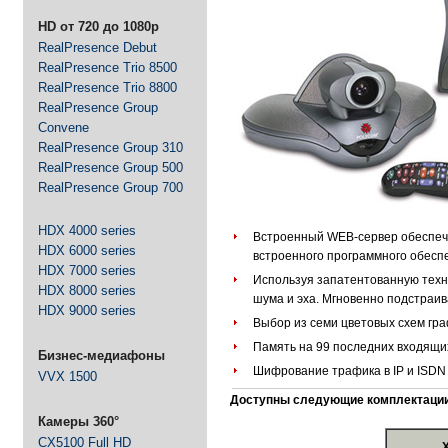
HD от 720 до 1080p
RealPresence Debut
RealPresence Trio 8500
RealPresence Trio 8800
RealPresence Group
Convene
RealPresence Group 310
RealPresence Group 500
RealPresence Group 700
HDX 4000 series
Встроенный WEB-сервер обеспечи
HDX 6000 series
встроенного программного обесп
HDX 7000 series
Используя запатентованную техно
HDX 8000 series
шума и эха. Мгновенно подстраив
HDX 9000 series
Выбор из семи цветовых схем гр
Память на 99 последних входящи
Бизнес-медиафоны
Шифрование трафика в IP и ISDN 
VVX 1500
Доступны следующие комплектации
Камеры 360°
CX5100 Full HD
Х