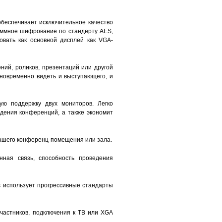
обеспечивает исключительное качество
аммное шифрование по стандерту AES,
овать как основной дисплей как VGA-
ий, роликов, презентаций или другой
новременно видеть и выступающего, и
ую поддержку двух мониторов. Легко
едения конференций, а также экономит
ашего конференц-помещения или зала.
нная связь, способность проведения
s использует прогрессивные стандарты
участников, подключения к ТВ или XGA