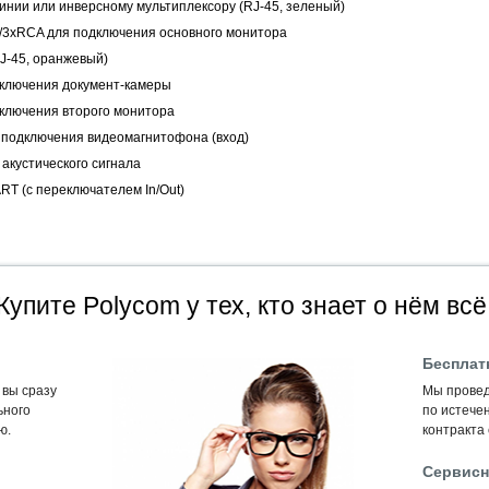
инии или инверсному мультиплексору (RJ-45, зеленый)
/3xRCA для подключения основного монитора
J-45, оранжевый)
дключения документ-камеры
дключения второго монитора
 подключения видеомагнитофона (вход)
акустического сигнала
T (с переключателем In/Out)
Купите Polycom у тех, кто знает о нём всё
Бесплат
 вы сразу
Мы провед
ьного
по истечен
ю.
контракта
Сервисн