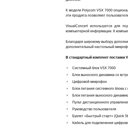
К модели Polycom VSX 7000 опционал
эти продукта позволяют пользовате
VisualConcert используется для п
компьютерной информации. К компьют
Благодаря широкому выбору дополните
дополнительный настольный микрофон
В стандартный комплект поставки V
Системный блок VSX 7000
Блок выносного динамика со вст
Цифровой микрофон
Блок питания системного блока с
Блок питания выносного динамик
Пульт дистанционного управлени
Руководство пользователя
Буклет «Быстрый старт» (Quick St
Кабель для подключения цифров