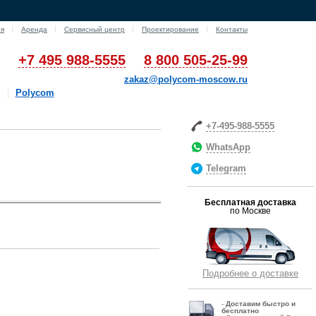
ия
Аренда
Сервисный центр
Проектирование
Контакты
+7 495 988-5555
8 800 505-25-99
zakaz@polycom-moscow.ru
Polycom
+7-495-988-5555
WhatsApp
Telegram
Бесплатная доставка
по Москве
Подробнее о доставке
-
Д
оставим быстро и
бесплатно