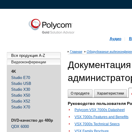
Аудио
В
Главная
Оборудование видеоконфере
Вся продукция A-Z
Документация 
Видеоконференции
4K
администратор
Studio E70
Studio USB
Studio X30
О продукте
Характеристики
Studio X50
Studio X52
Руководство пользователя Po
Studio X70
Polycom VSX 7000s Datasheet
VSX 7000s Features and Benefits
DVD-качество до 480p
VSX 7000s Technical Specs
QDX 6000
VSX Family Brochure