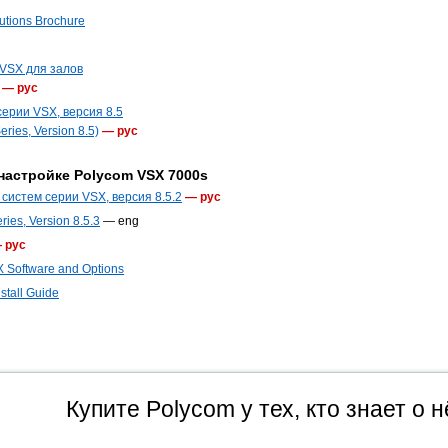
utions Brochure
VSX для залов
— рус
серии VSX, версия 8.5
eries, Version 8.5)
— рус
настройке Polycom VSX 7000s
систем серии VSX, версия 8.5.2
— рус
ries, Version 8.5.3
— eng
 рус
X Software and Options
stall Guide
Купите Polycom у тех, кто знает о н