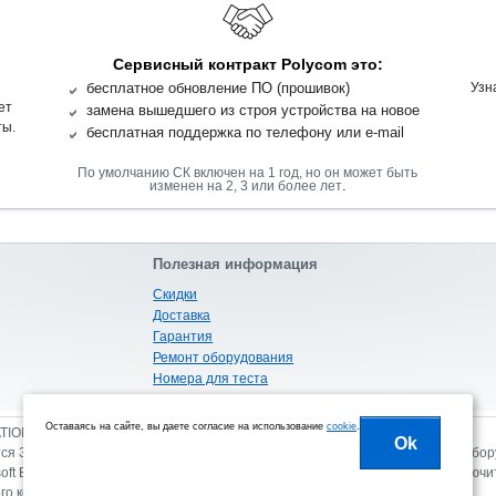
Сервисный контракт Polycom это:
бесплатное обновление ПО (прошивок)
Узн
ет
замена вышедшего из строя устройства на новое
ты.
бесплатная поддержка по телефону или e-mail
По умолчанию СК включен на 1 год, но он может быть
.
изменен на 2, 3 или более лет
Полезная информация
Скидки
Доставка
Гарантия
Ремонт оборудования
Номера для теста
Габариты и вес
Оставаясь на сайте, вы даете согласие на использование
cookie
.
ATION PROGRAM
Ok
я Золотым партнером Polycom в России с правом продажи следующего оборуд
soft Endpoint.
Обращаем ваше внимание на то, что данный сайт носит исключ
го кодекса Российской Федерации.