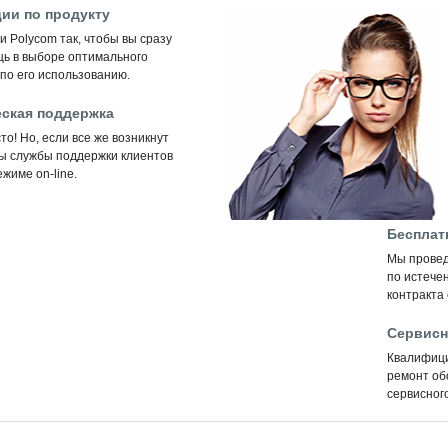
ии по продукту
 Polycom так, чтобы вы сразу
щь в выборе оптимального
по его использованию.
ская поддержка
то! Но, если все же возникнут
ты службы поддержки клиентов
жиме on-line.
Бесплат
Мы провед
по истечен
контракта
Сервисн
Квалифиц
ремонт об
сервисного