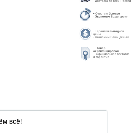
- Доставка по всей России
-
Ответим
быстро
-
Экономим
Ваше время
-
Гарантия
выгодной
цены
- Экономим Ваши деньги
-
Товар
сертифицирован
- Официальная поставка
и гарантия
ём всё!