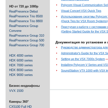
Polycom Visual Communication Sol
HD от 720 до 1080p
Visual Concert VSX Quick Tips
RealPresence Debut
RealPresence Trio 8500
Использование сисетмы Polycom 
RealPresence Trio 8800
(Quick Tips for VSX Room Systems)
RealPresence Group
Приступая к работе с системами 
Convene
(Getting Started Guide for the VSX S
RealPresence Group 310
RealPresence Group 500
Документация по установке и 
RealPresence Group 700
Руководство администратора для 
Administrator's Guide for the VSX Se
HDX 4000 series
Setting up the VSX 7000s System
—
HDX 6000 series
Installing Polycom V Series and VS
HDX 7000 series
HDX 8000 series
SoundStation VTX 1000 with VSX In
HDX 9000 series
Бизнес-медиафоны
VVX 1500
Камеры 360°
CX5100 Full HD