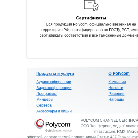
Сертификаты
Вся продукция Polycom, официально ввезенная на
территорию РФ, сертифицирована по ГОСТу, РСТ, име
сертификаты соответствия и все таможенные докумен
Продукты и услуги
О Polycom
Аудиоконференции
Компания
Видеоконференции
Новости
Программы
Решения
Микшеры
Награды
Сервера
Аксессуары и опции
POLYCOM CHANNEL CERTIFIC
ООО "Конференц-медиа" являетс
Infrastructure, RMX, Micro
офертой, определяемой положениями Статьи 437 Гражданско