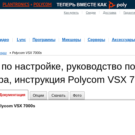
Как купить
Скидки
Доставка
Гарант
идео
Lync
Программы
Микшеры
Серверы
Аксессуары
нции
Polycom VSX 7000s
по настройке, руководство п
а, инструкция Polycom VSX 
Документация
Опции
Скачать
Фото
lycom VSX 7000s