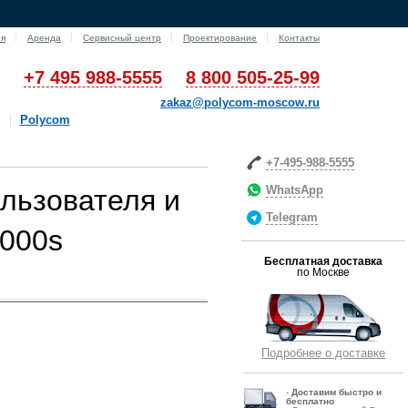
ия
Аренда
Сервисный центр
Проектирование
Контакты
+7 495 988-5555
8 800 505-25-99
zakaz@polycom-moscow.ru
Polycom
+7-495-988-5555
WhatsApp
ользователя и
Telegram
7000s
Бесплатная доставка
по Москве
Подробнее о доставке
-
Д
оставим быстро и
бесплатно