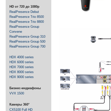
HD от 720 до 1080p
RealPresence Debut
RealPresence Trio 8500
RealPresence Trio 8800
RealPresence Group
Convene
RealPresence Group 310
RealPresence Group 500
RealPresence Group 700
HDX 4000 series
HDX 6000 series
HDX 7000 series
HDX 8000 series
HDX 9000 series
Бизнес-медиафоны
VVX 1500
Камеры 360°
CX5100 Full HD