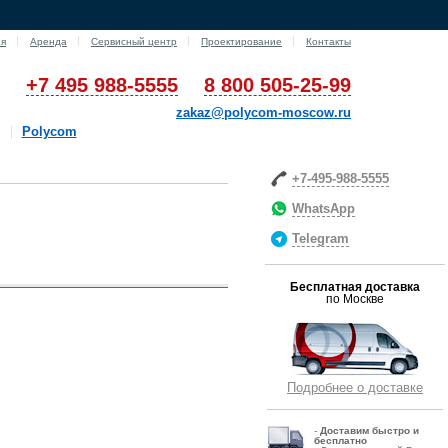
ия
Аренда
Сервисный центр
Проектирование
Контакты
+7 495 988-5555
8 800 505-25-99
zakaz@polycom-moscow.ru
Polycom
+7-495-988-5555
WhatsApp
Telegram
Бесплатная доставка
по Москве
Подробнее о доставке
-
Д
оставим быстро и
бесплатно