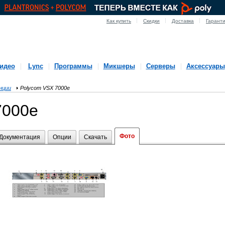
Как купить
Скидки
Доставка
Гарант
идео
Lync
Программы
Микшеры
Серверы
Аксессуары
нции
Polycom VSX 7000e
7000e
Фото
Документация
Опции
Скачать