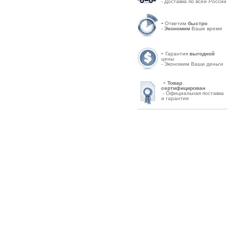
- Доставка по всей России
-
Ответим
быстро
-
Экономим
Ваше время
-
Гарантия
выгодной
цены
- Экономим Ваши деньги
-
Товар
сертифицирован
- Официальная поставка
и гарантия