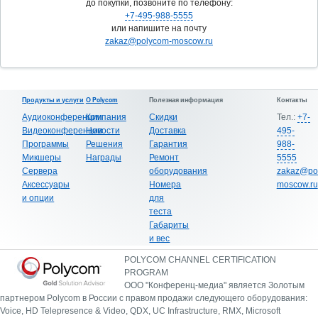
до покупки, позвоните по телефону:
+7-495-988-5555
или напишите на почту
zakaz@polycom-moscow.ru
Продукты и услуги
О Polycom
Полезная информация
Контакты
Аудиоконференции
Компания
Скидки
Тел.:
+7-
Видеоконференции
Новости
Доставка
495-
Программы
Решения
Гарантия
988-
Микшеры
Награды
Ремонт
5555
Сервера
оборудования
zakaz@po
Аксессуары
Номера
moscow.ru
и опции
для
теста
Габариты
и вес
POLYCOM CHANNEL CERTIFICATION
PROGRAM
ООО "Конференц-медиа" является Золотым
партнером Polycom в России с правом продажи следующего оборудования:
Voice, HD Telepresence & Video, QDX, UC Infrastructure, RMX, Microsoft