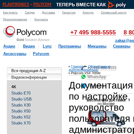
Как купить
Скидки
Доставка
Гарантия
Аренда
Сервисный центр
Проектирование
Контакты
+7 495 988-5555
8 8
zakaz@po
Аудио
Видео
Lync
Программы
Микшеры
Серверы
Аксессуары
Polycom
Главная
Оборудование
+7-495-988-5555
видеоконференции
Вся продукция A-Z
Polycom VSX 7000e
WhatsApp
Видеоконференции
Документация
Telegram
4K
Studio E70
по настройке,
Studio USB
Бесплатная доставка
по Москве
руководство
Studio X30
Studio X50
пользователя 
Studio X52
Studio X70
администрато
Подробнее о доставке