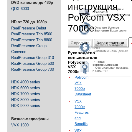
DVD-качество до 480p
инструкция
QDX 6000
-
Д
оставим быстро и
бесплатно
Polycom VSX
- Доставка по всей России
HD от 720 до 1080p
7000e
-
RealPresence Debut
Ответим
быстро
-
Экономим
Ваше время
RealPresence Trio 8500
RealPresence Trio 8800
О продукте
Характеристики
-
Гарантия
выгодной
RealPresence Group
цены
- Экономим Ваши деньги
Convene
Руководство
пользователя
RealPresence Group 310
-
Polycom
Товар
RealPresence Group 500
сертифицирован
VSX
- Официальная поставка
RealPresence Group 700
и гарантия
7000e
Polycom
HDX 4000 series
VSX
HDX 6000 series
7000e
HDX 7000 series
Datasheet
HDX 8000 series
VSX
HDX 9000 series
7000e
Features
and
Бизнес-медиафоны
Benefits
VVX 1500
VSX