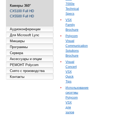
7000e
Камеры 360°
Technical
CX5100 Full HD
Specs
CX5500 Full HD
VSX
Family
Аудиоконференции
Brochure
Для Microsoft Lync
Polycom
Микшеры
Visual
Communication
Программы
Solutions
Сервера
Brochure
Аксессуары и опции
Visual
РЕМОНТ Polycom
Concert
Снято с производства
VSX
Контакты
Quick
Tips
Использование
сисетмы
Polycom
VSX
для
залов