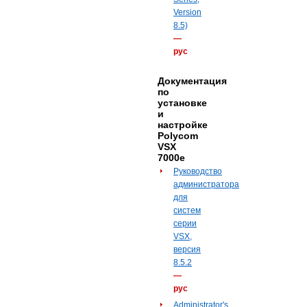
Version
8.5)
—
рус
Документация
по
установке
и
настройке
Polycom
VSX
7000e
Руководство
администратора
для
систем
серии
VSX,
версия
8.5.2
—
рус
Administrator's