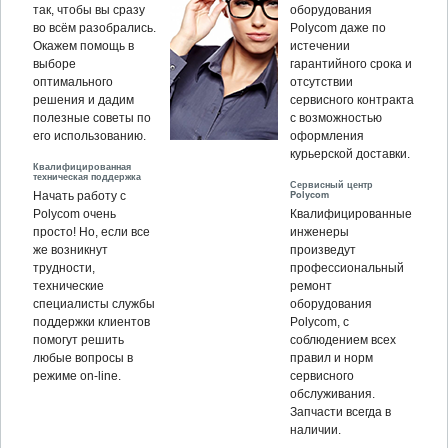
так, чтобы вы сразу
оборудования
во всём разобрались.
Polycom даже по
Окажем помощь в
истечении
выборе
гарантийного срока и
оптимального
отсутствии
решения и дадим
сервисного контракта
полезные советы по
с возможностью
его использованию.
оформления
курьерской доставки.
Квалифицированная
техническая поддержка
Сервисный центр
Polycom
Начать работу с
Polycom очень
Квалифицированные
просто! Но, если все
инженеры
же возникнут
произведут
трудности,
профессиональный
технические
ремонт
специалисты службы
оборудования
поддержки клиентов
Polycom, c
помогут решить
соблюдением всех
любые вопросы в
правил и норм
режиме on-line.
сервисного
обслуживания.
Запчасти всегда в
наличии.