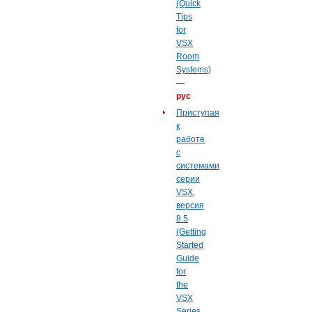
(Quick
Tips
for
VSX
Room
Systems)
—
рус
Приступая
к
работе
с
системами
серии
VSX,
версия
8.5
(Getting
Started
Guide
for
the
VSX
Series,