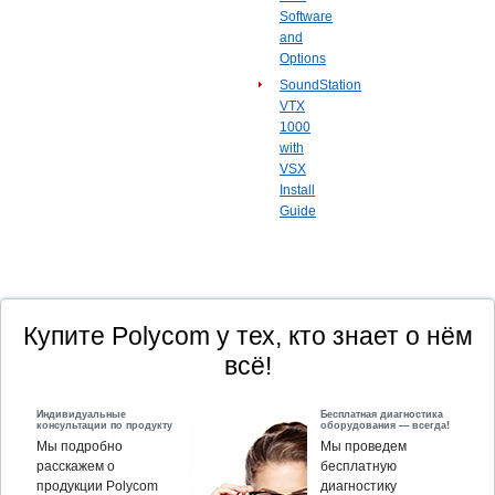
Software
and
Options
SoundStation
VTX
1000
with
VSX
Install
Guide
Купите Polycom у тех, кто знает о нём
всё!
Индивидуальные
Бесплатная диагностика
консультации по продукту
оборудования — всегда!
Мы подробно
Мы проведем
расскажем о
бесплатную
продукции Polycom
диагностику