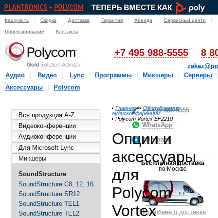
Как купить
Скидки
Доставка
Гарантия
Аренда
Сервисный центр
Проектирование
Контакты
+7 495 988-5555
8 8
zakaz@po
Аудио
Видео
Lync
Программы
Микшеры
Серверы
Аксессуары
Polycom
Главная
Оборудование
+7-495-988-5555
аудиоконференции
Вся продукция A-Z
Polycom Vortex EF2210
WhatsApp
Видеоконференции
Опции и
Аудиоконференции
Telegram
Для Microsoft Lync
аксессуары
Микшеры
Бесплатная доставка
по Москве
для
SoundStructure
SoundStructure C8, 12, 16
Polycom
SoundStructure SR12
SoundStructure TEL1
Vortex
Подробнее о доставке
SoundStructure TEL2