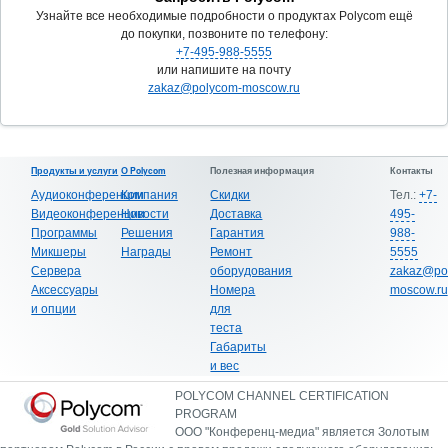
Узнайте все необходимые подробности о продуктах Polycom ещё
до покупки, позвоните по телефону:
+7-495-988-5555
или напишите на почту
zakaz@polycom-moscow.ru
Продукты и услуги
О Polycom
Полезная информация
Контакты
Аудиоконференции
Компания
Скидки
Тел.:
+7-
Видеоконференции
Новости
Доставка
495-
Программы
Решения
Гарантия
988-
Микшеры
Награды
Ремонт
5555
Сервера
оборудования
zakaz@po
Аксессуары
Номера
moscow.ru
и опции
для
теста
Габариты
и вес
POLYCOM CHANNEL CERTIFICATION
PROGRAM
ООО "Конференц-медиа" является Золотым