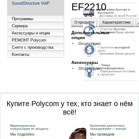
SoundStructure VoIP
EF2210
-
Д
оставим быстро и
бесплатно
- Доставка по всей России
Программы
О продукте
Характеристики
Сервера
-
Ответим
быстро
Дополнительные
-
Экономим
Ваше время
Аксессуары и опции
опции
РЕМОНТ Polycom
Отсутствуют.
-
Снято с производства
Гарантия
выгодной
цены
- Экономим Ваши деньги
Контакты
Аксессуары
-
Товар
Отсутствуют.
сертифицирован
- Официальная поставка
и гарантия
Купите Polycom у тех, кто знает о нём
всё!
Индивидуальные
Бесплатная диагностика
консультации по продукту
оборудования — всегда!
Мы подробно
Мы проведем