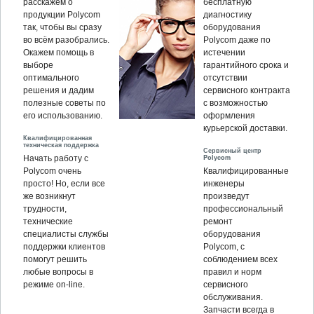
расскажем о
бесплатную
продукции Polycom
диагностику
так, чтобы вы сразу
оборудования
во всём разобрались.
Polycom даже по
Окажем помощь в
истечении
выборе
гарантийного срока и
оптимального
отсутствии
решения и дадим
сервисного контракта
полезные советы по
с возможностью
его использованию.
оформления
курьерской доставки.
Квалифицированная
техническая поддержка
Сервисный центр
Polycom
Начать работу с
Polycom очень
Квалифицированные
просто! Но, если все
инженеры
же возникнут
произведут
трудности,
профессиональный
технические
ремонт
специалисты службы
оборудования
поддержки клиентов
Polycom, c
помогут решить
соблюдением всех
любые вопросы в
правил и норм
режиме on-line.
сервисного
обслуживания.
Запчасти всегда в